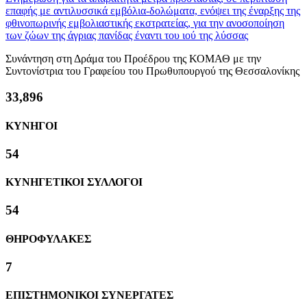
επαφής με αντιλυσσικά εμβόλια-δολώματα, ενόψει της έναρξης της
φθινοπωρινής εμβολιαστικής εκστρατείας, για την ανοσοποίηση
των ζώων της άγριας πανίδας έναντι του ιού της λύσσας
Συνάντηση στη Δράμα του Προέδρου της ΚΟΜΑΘ με την
Συντονίστρια του Γραφείου του Πρωθυπουργού της Θεσσαλονίκης
36,768
ΚΥΝΗΓΟΙ
58
ΚΥΝΗΓΕΤΙΚΟΙ ΣΥΛΛΟΓΟΙ
58
ΘΗΡΟΦΥΛΑΚΕΣ
8
ΕΠΙΣΤΗΜΟΝΙΚΟΙ ΣΥΝΕΡΓΑΤΕΣ