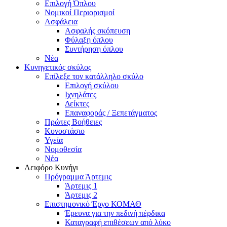
Επιλογή Όπλου
Νομικοί Περιορισμοί
Ασφάλεια
Ασφαλής σκόπευση
Φύλαξη όπλου
Συντήρηση όπλου
Νέα
Κυνηγετικός σκύλος
Επίλεξε τον κατάλληλο σκύλο
Επιλογή σκύλου
Ιχνηλάτες
Δείκτες
Επαναφοράς / Ξεπετάγματος
Πρώτες Βοήθειες
Κυνοστάσιο
Υγεία
Νομοθεσία
Νέα
Αειφόρο Κυνήγι
Πρόγραμμα Άρτεμις
Άρτεμις 1
Άρτεμις 2
Επιστημονικό Έργο ΚΟΜΑΘ
Έρευνα για την πεδινή πέρδικα
Καταγραφή επιθέσεων από λύκο