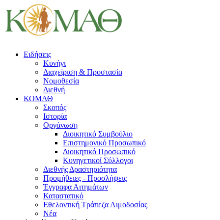
Ειδήσεις
Κυνήγι
Διαχείριση & Προστασία
Νομοθεσία
Διεθνή
ΚΟΜΑΘ
Σκοπός
Ιστορία
Οργάνωση
Διοικητικό Συμβούλιο
Επιστημονικό Προσωπικό
Διοικητικό Προσωπικό
Κυνηγετικοί Σύλλογοι
Διεθνής Δραστηριότητα
Προμήθειες - Προσλήψεις
Έγγραφα Αιτημάτων
Καταστατικό
Εθελοντική Τράπεζα Αιμοδοσίας
Νέα