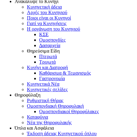
Ανακάλυψε το Κυνήγι
Κυνηγετική άδεια
Αρχές του Κυνηγιού
Ποιοι είναι οι Κυνηγοί
Γιατί να Κυνηγήσεις
Η οργάνωση του Κυνηγιού
ΚΣΕ
Ομοσπονδίες
Δασαρχεία
Θηρεύσιμα Είδη
Πτερωτά
Τριχωτά
Κυνήγι και Διατροφή
Καθάρισμα & Τεμαχισμός
Γαστρονομία
Κυνηγετικά Νέα
Κυνηγετικές σελίδες
Θηροφύλαξη
Ρυθμιστική Θήρας
Ομοσπονδιακή Θηροφυλακή
Oμοσπονδιακοί Θηροφύλακες
Καταφύγια
Νέα της Θηροφυλακής
Όπλα και Ασφάλεια
Έκδοση άδειας Κυνηγετικού όπλου