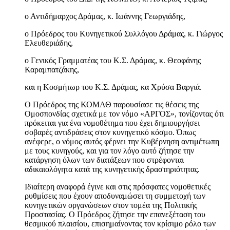
ο Αντιδήμαρχος Δράμας, κ. Ιωάννης Γεωργιάδης,
ο Πρόεδρος του Κυνηγετικού Συλλόγου Δράμας, κ. Γιώργος
Ελευθεριάδης,
ο Γενικός Γραμματέας του Κ.Σ. Δράμας, κ. Θεοφάνης
Καραμπατζάκης,
και η Κοσμήτωρ του Κ.Σ. Δράμας, κα Χρύσα Βαργιά.
Ο Πρόεδρος της ΚΟΜΑΘ παρουσίασε τις θέσεις της
Ομοσπονδίας σχετικά με τον νόμο «ΑΡΓΟΣ», τονίζοντας ότι
πρόκειται για ένα νομοθέτημα που έχει δημιουργήσει
σοβαρές αντιδράσεις στον κυνηγετικό κόσμο. Όπως
ανέφερε, ο νόμος αυτός φέρνει την Κυβέρνηση αντιμέτωπη
με τους κυνηγούς, και για τον λόγο αυτό ζήτησε την
κατάργηση όλων των διατάξεων που στρέφονται
αδικαιολόγητα κατά της κυνηγετικής δραστηριότητας.
Ιδιαίτερη αναφορά έγινε και στις πρόσφατες νομοθετικές
ρυθμίσεις που έχουν αποδυναμώσει τη συμμετοχή των
κυνηγετικών οργανώσεων στον τομέα της Πολιτικής
Προστασίας. Ο Πρόεδρος ζήτησε την επανεξέταση του
θεσμικού πλαισίου, επισημαίνοντας τον κρίσιμο ρόλο των