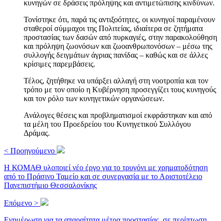
κυνηγών σε δράσεις πρόληψης και αντιμετώπισης κινδύνων.
Τονίστηκε ότι, παρά τις αντιξοότητες, οι κυνηγοί παραμένουν
σταθεροί σύμμαχοι της Πολιτείας, ιδιαίτερα σε ζητήματα
προστασίας των δασών από πυρκαγιές, στην παρακολούθηση
και πρόληψη ζωονόσων και ζωοανθρωπονόσων – μέσω της
συλλογής δειγμάτων άγριας πανίδας – καθώς και σε άλλες
κρίσιμες παρεμβάσεις.
Τέλος, ζητήθηκε να υπάρξει αλλαγή στη νοοτροπία και τον
τρόπο με τον οποίο η Κυβέρνηση προσεγγίζει τους κυνηγούς
και τον ρόλο των κυνηγετικών οργανώσεων.
Ανάλογες θέσεις και προβληματισμοί εκφράστηκαν και από
τα μέλη του Προεδρείου του Κυνηγετικού Συλλόγου
Δράμας.
< Προηγούμενο
Η ΚΟΜΑΘ υλοποιεί νέο έργο για το τρυγόνι με χρηματοδότηση
από το Πράσινο Ταμείο και σε συνεργασία με το Αριστοτέλειο
Πανεπιστήμιο Θεσσαλονίκης
Επόμενο >
Ενημέρωση για τα απαραίτητα μέτρα προστασίας, σε περίπτωση