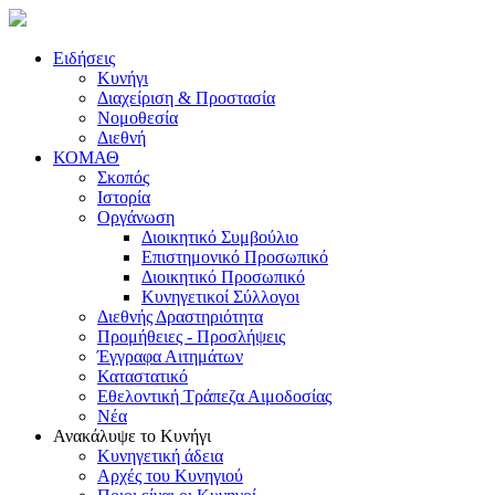
Ειδήσεις
Κυνήγι
Διαχείριση & Προστασία
Νομοθεσία
Διεθνή
ΚΟΜΑΘ
Σκοπός
Ιστορία
Οργάνωση
Διοικητικό Συμβούλιο
Επιστημονικό Προσωπικό
Διοικητικό Προσωπικό
Κυνηγετικοί Σύλλογοι
Διεθνής Δραστηριότητα
Προμήθειες - Προσλήψεις
Έγγραφα Αιτημάτων
Καταστατικό
Εθελοντική Τράπεζα Αιμοδοσίας
Νέα
Ανακάλυψε το Κυνήγι
Κυνηγετική άδεια
Αρχές του Κυνηγιού