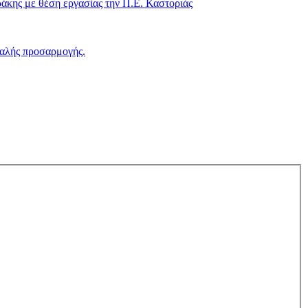
κης με θέση εργασίας την Π.Ε. Καστοριάς
μαλής προσαρμογής.