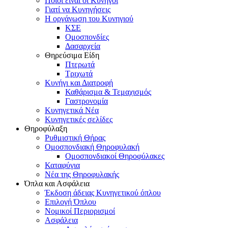
Ποιοι είναι οι Κυνηγοί
Γιατί να Κυνηγήσεις
Η οργάνωση του Κυνηγιού
ΚΣΕ
Ομοσπονδίες
Δασαρχεία
Θηρεύσιμα Είδη
Πτερωτά
Τριχωτά
Κυνήγι και Διατροφή
Καθάρισμα & Τεμαχισμός
Γαστρονομία
Κυνηγετικά Νέα
Κυνηγετικές σελίδες
Θηροφύλαξη
Ρυθμιστική Θήρας
Ομοσπονδιακή Θηροφυλακή
Oμοσπονδιακοί Θηροφύλακες
Καταφύγια
Νέα της Θηροφυλακής
Όπλα και Ασφάλεια
Έκδοση άδειας Κυνηγετικού όπλου
Επιλογή Όπλου
Νομικοί Περιορισμοί
Ασφάλεια