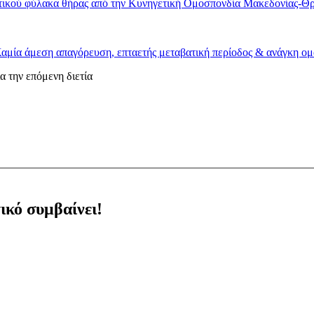
ικού φύλακα θήρας από την Κυνηγετική Ομοσπονδία Μακεδονίας-Θρά
αμία άμεση απαγόρευση, επταετής μεταβατική περίοδος & ανάγκη ο
 την επόμενη διετία
ικό συμβαίνει!