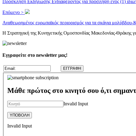
Πρόσκληση Εκδήλωσης Ενδιαφέροντος για πρόσληψη ενός (1) ιδιωτ
Επόμενο >
Αναθεωρημένος ευρωπαϊκός περιορισμός για τα σκάγια μολύβδου-Κ
Η Στρατηγική της Κυνηγετικής Ομοσπονδίας Μακεδονίας-Θράκης για
Εγγραφείτε στο newsletter μας!
Μάθε πρώτος στο κινητό σου ό,τι σημαντ
Invalid Input
Invalid Input