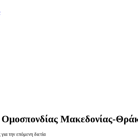
ν
 Ομοσπονδίας Μακεδονίας-Θράκη