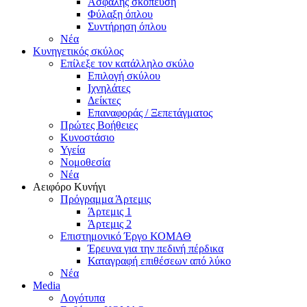
Ασφαλής σκόπευση
Φύλαξη όπλου
Συντήρηση όπλου
Νέα
Κυνηγετικός σκύλος
Επίλεξε τον κατάλληλο σκύλο
Επιλογή σκύλου
Ιχνηλάτες
Δείκτες
Επαναφοράς / Ξεπετάγματος
Πρώτες Βοήθειες
Κυνοστάσιο
Υγεία
Νομοθεσία
Νέα
Αειφόρο Κυνήγι
Πρόγραμμα Άρτεμις
Άρτεμις 1
Άρτεμις 2
Επιστημονικό Έργο ΚΟΜΑΘ
Έρευνα για την πεδινή πέρδικα
Καταγραφή επιθέσεων από λύκο
Νέα
Media
Λογότυπα