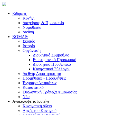
Ειδήσεις
Κυνήγι
Διαχείριση & Προστασία
Νομοθεσία
Διεθνή
ΚΟΜΑΘ
Σκοπός
Ιστορία
Οργάνωση
Διοικητικό Συμβούλιο
Επιστημονικό Προσωπικό
Διοικητικό Προσωπικό
Κυνηγετικοί Σύλλογοι
Διεθνής Δραστηριότητα
Προμήθειες - Προσλήψεις
Έγγραφα Αιτημάτων
Καταστατικό
Εθελοντική Τράπεζα Αιμοδοσίας
Νέα
Ανακάλυψε το Κυνήγι
Κυνηγετική άδεια
Αρχές του Κυνηγιού