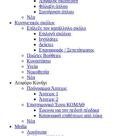
Ασφαλής σκόπευση
Φύλαξη όπλου
Συντήρηση όπλου
Νέα
Κυνηγετικός σκύλος
Επίλεξε τον κατάλληλο σκύλο
Επιλογή σκύλου
Ιχνηλάτες
Δείκτες
Επαναφοράς / Ξεπετάγματος
Πρώτες Βοήθειες
Κυνοστάσιο
Υγεία
Νομοθεσία
Νέα
Αειφόρο Κυνήγι
Πρόγραμμα Άρτεμις
Άρτεμις 1
Άρτεμις 2
Επιστημονικό Έργο ΚΟΜΑΘ
Έρευνα για την πεδινή πέρδικα
Καταγραφή επιθέσεων από λύκο
Νέα
Media
Λογότυπα