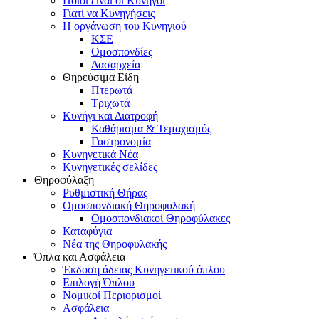
Ποιοι είναι οι Κυνηγοί
Γιατί να Κυνηγήσεις
Η οργάνωση του Κυνηγιού
ΚΣΕ
Ομοσπονδίες
Δασαρχεία
Θηρεύσιμα Είδη
Πτερωτά
Τριχωτά
Κυνήγι και Διατροφή
Καθάρισμα & Τεμαχισμός
Γαστρονομία
Κυνηγετικά Νέα
Κυνηγετικές σελίδες
Θηροφύλαξη
Ρυθμιστική Θήρας
Ομοσπονδιακή Θηροφυλακή
Oμοσπονδιακοί Θηροφύλακες
Καταφύγια
Νέα της Θηροφυλακής
Όπλα και Ασφάλεια
Έκδοση άδειας Κυνηγετικού όπλου
Επιλογή Όπλου
Νομικοί Περιορισμοί
Ασφάλεια