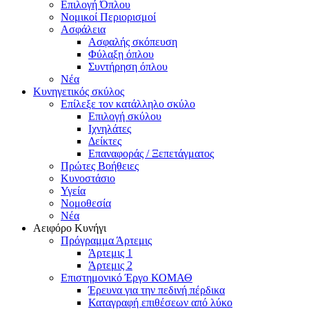
Επιλογή Όπλου
Νομικοί Περιορισμοί
Ασφάλεια
Ασφαλής σκόπευση
Φύλαξη όπλου
Συντήρηση όπλου
Νέα
Κυνηγετικός σκύλος
Επίλεξε τον κατάλληλο σκύλο
Επιλογή σκύλου
Ιχνηλάτες
Δείκτες
Επαναφοράς / Ξεπετάγματος
Πρώτες Βοήθειες
Κυνοστάσιο
Υγεία
Νομοθεσία
Νέα
Αειφόρο Κυνήγι
Πρόγραμμα Άρτεμις
Άρτεμις 1
Άρτεμις 2
Επιστημονικό Έργο ΚΟΜΑΘ
Έρευνα για την πεδινή πέρδικα
Καταγραφή επιθέσεων από λύκο