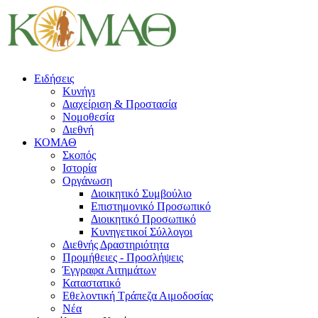
Ειδήσεις
Κυνήγι
Διαχείριση & Προστασία
Νομοθεσία
Διεθνή
ΚΟΜΑΘ
Σκοπός
Ιστορία
Οργάνωση
Διοικητικό Συμβούλιο
Επιστημονικό Προσωπικό
Διοικητικό Προσωπικό
Κυνηγετικοί Σύλλογοι
Διεθνής Δραστηριότητα
Προμήθειες - Προσλήψεις
Έγγραφα Αιτημάτων
Καταστατικό
Εθελοντική Τράπεζα Αιμοδοσίας
Νέα