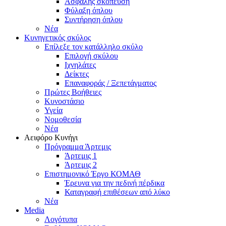
Ασφαλής σκόπευση
Φύλαξη όπλου
Συντήρηση όπλου
Νέα
Κυνηγετικός σκύλος
Επίλεξε τον κατάλληλο σκύλο
Επιλογή σκύλου
Ιχνηλάτες
Δείκτες
Επαναφοράς / Ξεπετάγματος
Πρώτες Βοήθειες
Κυνοστάσιο
Υγεία
Νομοθεσία
Νέα
Αειφόρο Κυνήγι
Πρόγραμμα Άρτεμις
Άρτεμις 1
Άρτεμις 2
Επιστημονικό Έργο ΚΟΜΑΘ
Έρευνα για την πεδινή πέρδικα
Καταγραφή επιθέσεων από λύκο
Νέα
Media
Λογότυπα