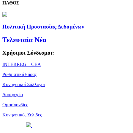
ΠΑΘΟΣ
Πολιτική Προστασίας Δεδομένων
Τελευταία Νέα
Χρήσιμοι Σύνδεσμοι:
ΙΝΤΕRREG – CEA
Ρυθμιστική θήρας
Κυνηγετικοί Σύλλογοι
Δασαρχεία
Ομοσπονδίες
Κυνηγετικές Σελίδες
Powered by
| Copyright 2026 © • Κυνηγετική Ομοσπονδία
Μακεδονίας Θράκης