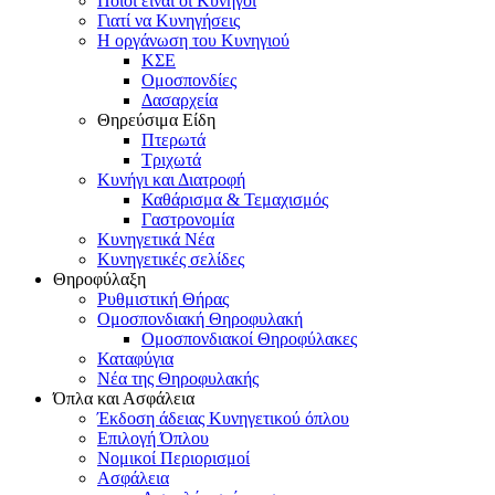
Ποιοι είναι οι Κυνηγοί
Γιατί να Κυνηγήσεις
Η οργάνωση του Κυνηγιού
ΚΣΕ
Ομοσπονδίες
Δασαρχεία
Θηρεύσιμα Είδη
Πτερωτά
Τριχωτά
Κυνήγι και Διατροφή
Καθάρισμα & Τεμαχισμός
Γαστρονομία
Κυνηγετικά Νέα
Κυνηγετικές σελίδες
Θηροφύλαξη
Ρυθμιστική Θήρας
Ομοσπονδιακή Θηροφυλακή
Oμοσπονδιακοί Θηροφύλακες
Καταφύγια
Νέα της Θηροφυλακής
Όπλα και Ασφάλεια
Έκδοση άδειας Κυνηγετικού όπλου
Επιλογή Όπλου
Νομικοί Περιορισμοί
Ασφάλεια