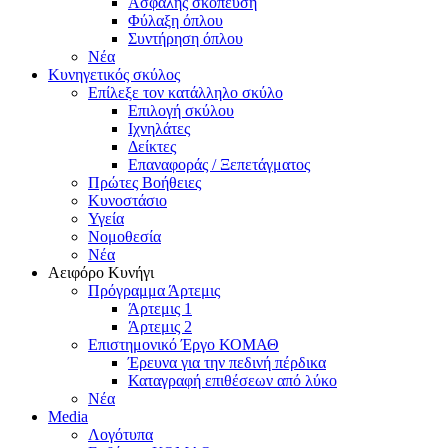
Ασφαλής σκόπευση
Φύλαξη όπλου
Συντήρηση όπλου
Νέα
Κυνηγετικός σκύλος
Επίλεξε τον κατάλληλο σκύλο
Επιλογή σκύλου
Ιχνηλάτες
Δείκτες
Επαναφοράς / Ξεπετάγματος
Πρώτες Βοήθειες
Κυνοστάσιο
Υγεία
Νομοθεσία
Νέα
Αειφόρο Κυνήγι
Πρόγραμμα Άρτεμις
Άρτεμις 1
Άρτεμις 2
Επιστημονικό Έργο ΚΟΜΑΘ
Έρευνα για την πεδινή πέρδικα
Καταγραφή επιθέσεων από λύκο
Νέα
Media
Λογότυπα