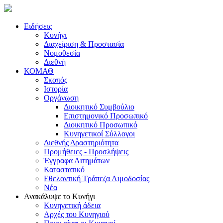
Ειδήσεις
Κυνήγι
Διαχείριση & Προστασία
Νομοθεσία
Διεθνή
ΚΟΜΑΘ
Σκοπός
Ιστορία
Οργάνωση
Διοικητικό Συμβούλιο
Επιστημονικό Προσωπικό
Διοικητικό Προσωπικό
Κυνηγετικοί Σύλλογοι
Διεθνής Δραστηριότητα
Προμήθειες - Προσλήψεις
Έγγραφα Αιτημάτων
Καταστατικό
Εθελοντική Τράπεζα Αιμοδοσίας
Νέα
Ανακάλυψε το Κυνήγι
Κυνηγετική άδεια
Αρχές του Κυνηγιού