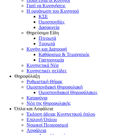
Ποιοι είναι οι Κυνηγοί
Γιατί να Κυνηγήσεις
Η οργάνωση του Κυνηγιού
ΚΣΕ
Ομοσπονδίες
Δασαρχεία
Θηρεύσιμα Είδη
Πτερωτά
Τριχωτά
Κυνήγι και Διατροφή
Καθάρισμα & Τεμαχισμός
Γαστρονομία
Κυνηγετικά Νέα
Κυνηγετικές σελίδες
Θηροφύλαξη
Ρυθμιστική Θήρας
Ομοσπονδιακή Θηροφυλακή
Oμοσπονδιακοί Θηροφύλακες
Καταφύγια
Νέα της Θηροφυλακής
Όπλα και Ασφάλεια
Έκδοση άδειας Κυνηγετικού όπλου
Επιλογή Όπλου
Νομικοί Περιορισμοί
Ασφάλεια