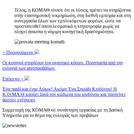
Τέλος, η ΚΟΜΑΘ τόνισε ότι οι λύσεις πρέπει να στηρίζονται
στην επιστημονική τεκμηρίωση, στη διεθνή εμπειρία και στη
συνεργασία όλων των εμπλεκόμενων φορέων, ώστε να
προστατευθεί αποτελεσματικά η κτηνοτροφία χωρίς να
πληγεί άσκοπα η νόμιμη κυνηγετική δραστηριότητα.
< Προηγούμενο
Οι κυνηγοί στηρίζουν τον αγροτικό κόσμο. Προστασία από την
ευλογιά των αιγοπροβάτων.
Επόμενο >
Ένα παιδί και ένας Λύκος! Ακόμη Ένα Σημάδι Κινδύνου! Η
Κ.Ο.ΜΑ.Θ κρούει ξανά τον κώδωνα του κινδύνου και προτείνει
άμεσες ενέργειες
Συμμετοχή της ΚΟΜΑΘ σε συνάντηση εργασίας με τη Δασική
Υπηρεσία για το θέμα της ευλογιάς των προβάτων