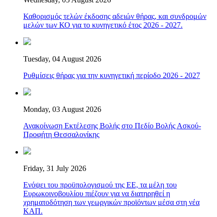
Καθορισμός τελών έκδοσης αδειών θήρας, και συνδρομών
μελών των ΚΟ για το κυνηγετικό έτος 2026 - 2027.
Tuesday, 04 August 2026
Ρυθμίσεις θήρας για την κυνηγετική περίοδο 2026 - 2027
Monday, 03 August 2026
Ανακοίνωση Εκτέλεσης Βολής στο Πεδίο Βολής Ασκού-
Προφήτη Θεσσαλονίκης
Friday, 31 July 2026
Ενόψει του προϋπολογισμού της ΕΕ, τα μέλη του
Ευρωκοινοβουλίου πιέζουν για να διατηρηθεί η
χρηματοδότηση των γεωργικών προϊόντων μέσα στη νέα
ΚΑΠ.