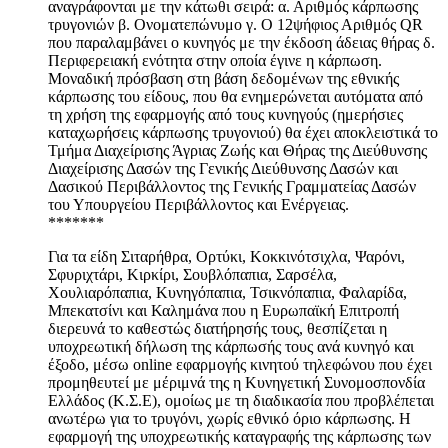
αναγράφονται με την κάτωθι σειρά: α. Αριθμός κάρπωσης
τρυγονιών β. Ονοματεπώνυμο γ. Ο 12ψήφιος Αριθμός QR
που παραλαμβάνει ο κυνηγός με την έκδοση άδειας θήρας δ.
Περιφερειακή ενότητα στην οποία έγινε η κάρπωση.
Μοναδική πρόσβαση στη βάση δεδομένων της εθνικής
κάρπωσης του είδους, που θα ενημερώνεται αυτόματα από
τη χρήση της εφαρμογής από τους κυνηγούς (ημερήσιες
καταχωρήσεις κάρπωσης τρυγονιού) θα έχει αποκλειστικά το
Τμήμα Διαχείρισης Άγριας Ζωής και Θήρας της Διεύθυνσης
Διαχείρισης Δασών της Γενικής Διεύθυνσης Δασών και
Δασικού Περιβάλλοντος της Γενικής Γραμματείας Δασών
του Υπουργείου Περιβάλλοντος και Ενέργειας.
*******
Για τα είδη Σιταρήθρα, Ορτύκι, Κοκκινότσιχλα, Ψαρόνι,
Σφυριχτάρι, Κιρκίρι, Σουβλόπαπια, Σαρσέλα,
Χουλιαρόπαπια, Κυνηγόπαπια, Τσικνόπαπια, Φαλαρίδα,
Μπεκατσίνι και Καλημάνα που η Ευρωπαϊκή Επιτροπή
διερευνά το καθεστώς διατήρησής τους, θεσπίζεται η
υποχρεωτική δήλωση της κάρπωσής τους ανά κυνηγό και
έξοδο, μέσω online εφαρμογής κινητού τηλεφώνου που έχει
προμηθευτεί με μέριμνά της η Κυνηγετική Συνομοσπονδία
Ελλάδος (Κ.Σ.Ε), ομοίως με τη διαδικασία που προβλέπεται
ανωτέρω για το τρυγόνι, χωρίς εθνικό όριο κάρπωσης. Η
εφαρμογή της υποχρεωτικής καταγραφής της κάρπωσης των