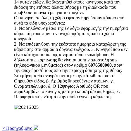
14 αυτών ειδών, θα διανεμηθεί στους κυνηγούς κατά την
έκδοση της ετήσιας άδειας θήρας με τη διαδικασία που
προβλέπεται ανωτέρω για το τρυγόνι.
Οι κυνηγοί σε όλη τη χώρα εφόσον θηρεύσουν κάποιο από
αυτά τα είδη υποχρεούνται:
1. Να δηλώνουν μέσω της εν λόγω εφαρμογής την ημερήσια
κάρπωση τους πριν την αναχώρηση τους από το χώρο
κυνηγιού.
2. Να επιδεικνύουν την εκάστοτε ημερήσια καταχώριση της
κάρπωσης στα αρμόδια όργανα ελέγχου. 3. Κυνηγοί που δεν
είναι κάτοχοι συσκευής κινητού τύπου smartphone: Η
δήλωση της κάρπωσης θα γίνεται με την αποστολή sms
(τηλεφωνικού μηνύματος) στον αριθμό
6976580000,
πριν
την αποχώρησή τους από την περιοχή άσκησης της θήρας.
Στο μήνυμα θα αναγράφονται με την κάτωθι σειρά: α.
Θηρευθέν είδος, β. Αριθμός θηρευθέντων ατόμων, γ.
Ονοματεπώνυμο, δ. Ο 12ψηφιος Αριθμός QR που
παραλαμβάνει ο κυνηγός με την έκδοση άδειας θήρας, ε.
Περιφερειακή ενότητα στην οποία έγινε η κάρπωση.
< Προηγούμενο