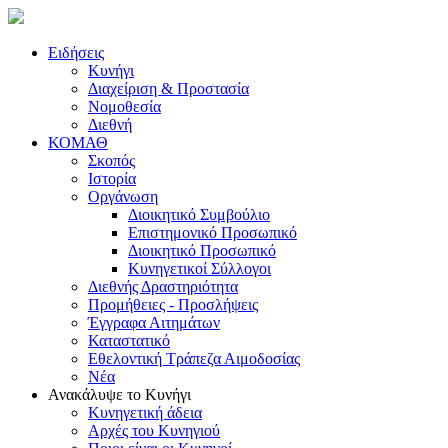
Ειδήσεις
Κυνήγι
Διαχείριση & Προστασία
Νομοθεσία
Διεθνή
ΚΟΜΑΘ
Σκοπός
Ιστορία
Οργάνωση
Διοικητικό Συμβούλιο
Επιστημονικό Προσωπικό
Διοικητικό Προσωπικό
Κυνηγετικοί Σύλλογοι
Διεθνής Δραστηριότητα
Προμήθειες - Προσλήψεις
Έγγραφα Αιτημάτων
Καταστατικό
Εθελοντική Τράπεζα Αιμοδοσίας
Νέα
Ανακάλυψε το Κυνήγι
Κυνηγετική άδεια
Αρχές του Κυνηγιού