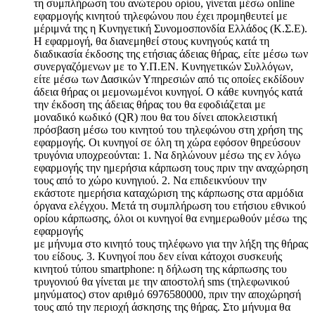
τη συμπλήρωση του ανώτερου ορίου, γίνεται μέσω online
εφαρμογής κινητού τηλεφώνου που έχει προμηθευτεί με
μέριμνά της η Κυνηγετική Συνομοσπονδία Ελλάδος (Κ.Σ.Ε).
Η εφαρμογή, θα διανεμηθεί στους κυνηγούς κατά τη
διαδικασία έκδοσης της ετήσιας άδειας θήρας, είτε μέσω των
συνεργαζόμενων με το Υ.Π.ΕΝ. Κυνηγετικών Συλλόγων,
είτε μέσω των Δασικών Υπηρεσιών από τις οποίες εκδίδουν
άδεια θήρας οι μεμονωμένοι κυνηγοί. Ο κάθε κυνηγός κατά
την έκδοση της άδειας θήρας του θα εφοδιάζεται με
μοναδικό κωδικό (QR) που θα του δίνει αποκλειστική
πρόσβαση μέσω του κινητού του τηλεφώνου στη χρήση της
εφαρμογής. Οι κυνηγοί σε όλη τη χώρα εφόσον θηρεύσουν
τρυγόνια υποχρεούνται: 1. Να δηλώνουν μέσω της εν λόγω
εφαρμογής την ημερήσια κάρπωση τους πριν την αναχώρηση
τους από το χώρο κυνηγιού. 2. Να επιδεικνύουν την
εκάστοτε ημερήσια καταχώριση της κάρπωσης στα αρμόδια
όργανα ελέγχου. Μετά τη συμπλήρωση του ετήσιου εθνικού
ορίου κάρπωσης, όλοι οι κυνηγοί θα ενημερωθούν μέσω της
εφαρμογής
με μήνυμα στο κινητό τους τηλέφωνο για την λήξη της θήρας
του είδους. 3. Κυνηγοί που δεν είναι κάτοχοι συσκευής
κινητού τύπου smartphone: η δήλωση της κάρπωσης του
τρυγονιού θα γίνεται με την αποστολή sms (τηλεφωνικού
μηνύματος) στον αριθμό 6976580000, πριν την αποχώρησή
τους από την περιοχή άσκησης της θήρας. Στο μήνυμα θα