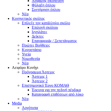
Ασφαλής σκόπευση
Φύλαξη όπλου
Συντήρηση όπλου
Νέα
Κυνηγετικός σκύλος
Επίλεξε τον κατάλληλο σκύλο
Επιλογή σκύλου
Ιχνηλάτες
Δείκτες
Επαναφοράς / Ξεπετάγματος
Πρώτες Βοήθειες
Κυνοστάσιο
Υγεία
Νομοθεσία
Νέα
Αειφόρο Κυνήγι
Πρόγραμμα Άρτεμις
Άρτεμις 1
Άρτεμις 2
Επιστημονικό Έργο ΚΟΜΑΘ
Έρευνα για την πεδινή πέρδικα
Καταγραφή επιθέσεων από λύκο
Νέα
Media
Λογότυπα