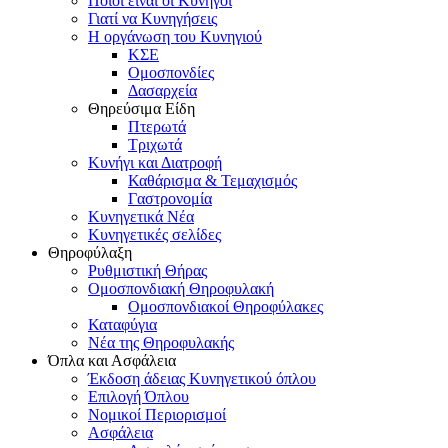
Ποιοι είναι οι Κυνηγοί
Γιατί να Κυνηγήσεις
Η οργάνωση του Κυνηγιού
ΚΣΕ
Ομοσπονδίες
Δασαρχεία
Θηρεύσιμα Είδη
Πτερωτά
Τριχωτά
Κυνήγι και Διατροφή
Καθάρισμα & Τεμαχισμός
Γαστρονομία
Κυνηγετικά Νέα
Κυνηγετικές σελίδες
Θηροφύλαξη
Ρυθμιστική Θήρας
Ομοσπονδιακή Θηροφυλακή
Oμοσπονδιακοί Θηροφύλακες
Καταφύγια
Νέα της Θηροφυλακής
Όπλα και Ασφάλεια
Έκδοση άδειας Κυνηγετικού όπλου
Επιλογή Όπλου
Νομικοί Περιορισμοί
Ασφάλεια