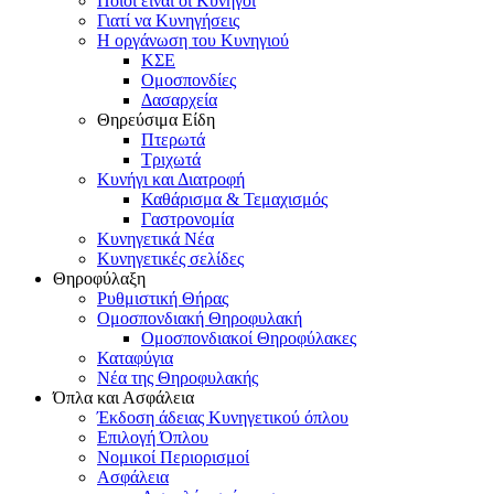
Ποιοι είναι οι Κυνηγοί
Γιατί να Κυνηγήσεις
Η οργάνωση του Κυνηγιού
ΚΣΕ
Ομοσπονδίες
Δασαρχεία
Θηρεύσιμα Είδη
Πτερωτά
Τριχωτά
Κυνήγι και Διατροφή
Καθάρισμα & Τεμαχισμός
Γαστρονομία
Κυνηγετικά Νέα
Κυνηγετικές σελίδες
Θηροφύλαξη
Ρυθμιστική Θήρας
Ομοσπονδιακή Θηροφυλακή
Oμοσπονδιακοί Θηροφύλακες
Καταφύγια
Νέα της Θηροφυλακής
Όπλα και Ασφάλεια
Έκδοση άδειας Κυνηγετικού όπλου
Επιλογή Όπλου
Νομικοί Περιορισμοί
Ασφάλεια