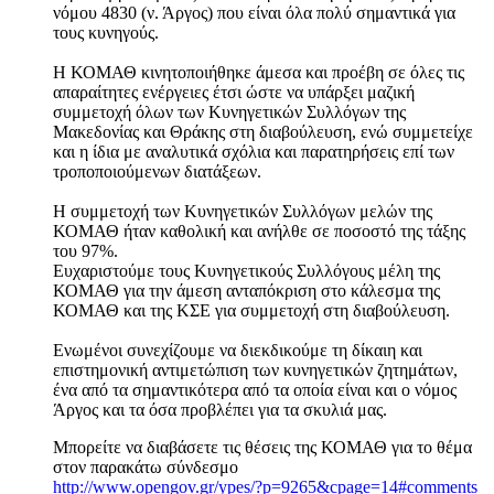
νόμου 4830 (ν. Άργος) που είναι όλα πολύ σημαντικά για
τους κυνηγούς.
Η ΚΟΜΑΘ κινητοποιήθηκε άμεσα και προέβη σε όλες τις
απαραίτητες ενέργειες έτσι ώστε να υπάρξει μαζική
συμμετοχή όλων των Κυνηγετικών Συλλόγων της
Μακεδονίας και Θράκης στη διαβούλευση, ενώ συμμετείχε
και η ίδια με αναλυτικά σχόλια και παρατηρήσεις επί των
τροποποιούμενων διατάξεων.
Η συμμετοχή των Κυνηγετικών Συλλόγων μελών της
ΚΟΜΑΘ ήταν καθολική και ανήλθε σε ποσοστό της τάξης
του 97%.
Ευχαριστούμε τους Κυνηγετικούς Συλλόγους μέλη της
ΚΟΜΑΘ για την άμεση ανταπόκριση στο κάλεσμα της
ΚΟΜΑΘ και της ΚΣΕ για συμμετοχή στη διαβούλευση.
Ενωμένοι συνεχίζουμε να διεκδικούμε τη δίκαιη και
επιστημονική αντιμετώπιση των κυνηγετικών ζητημάτων,
ένα από τα σημαντικότερα από τα οποία είναι και ο νόμος
Άργος και τα όσα προβλέπει για τα σκυλιά μας.
Μπορείτε να διαβάσετε τις θέσεις της ΚΟΜΑΘ για το θέμα
στον παρακάτω σύνδεσμο
http://www.opengov.gr/ypes/?p=9265&cpage=14#comments