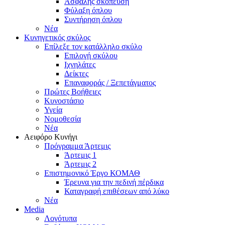
Ασφαλής σκόπευση
Φύλαξη όπλου
Συντήρηση όπλου
Νέα
Κυνηγετικός σκύλος
Επίλεξε τον κατάλληλο σκύλο
Επιλογή σκύλου
Ιχνηλάτες
Δείκτες
Επαναφοράς / Ξεπετάγματος
Πρώτες Βοήθειες
Κυνοστάσιο
Υγεία
Νομοθεσία
Νέα
Αειφόρο Κυνήγι
Πρόγραμμα Άρτεμις
Άρτεμις 1
Άρτεμις 2
Επιστημονικό Έργο ΚΟΜΑΘ
Έρευνα για την πεδινή πέρδικα
Καταγραφή επιθέσεων από λύκο
Νέα
Media
Λογότυπα