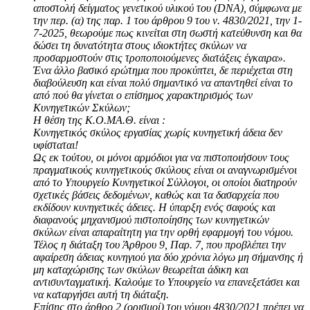
αποστολή δείγματος γενετικού υλικού του (DNA), σύμφωνα με
την περ. (α) της παρ. 1 του άρθρου 9 του ν. 4830/2021, την 1-
7-2025, θεωρούμε πως κινείται στη σωστή κατεύθυνση και θα
δώσει τη δυνατότητα στους ιδιοκτήτες σκύλων να
προσαρμοστούν στις τροποποιούμενες διατάξεις έγκαιρα».
Ένα άλλο βασικό ερώτημα που προκύπτει, δε περιέχεται στη
διαβούλευση και είναι πολύ σημαντικό να απαντηθεί είναι το
από πού θα γίνεται ο επίσημος χαρακτηρισμός των
Κυνηγετικών Σκύλων;
Η θέση της Κ.Ο.ΜΑ.Θ. είναι :
Kυνηγετικός σκύλος εργασίας χωρίς κυνηγετική άδεια δεν
υφίσταται!
Ως εκ τούτου, οι μόνοι αρμόδιοι για να πιστοποιήσουν τους
πραγματικούς κυνηγετικούς σκύλους είναι οι αναγνωρισμένοι
από το Υπουργείο Κυνηγετικοί Σύλλογοι, οι οποίοι διατηρούν
σχετικές βάσεις δεδομένων, καθώς και τα δασαρχεία που
εκδίδουν κυνηγετικές άδειες. Η ύπαρξη ενός σαφούς και
διαφανούς μηχανισμού πιστοποίησης των κυνηγετικών
σκύλων είναι απαραίτητη για την ορθή εφαρμογή του νόμου.
Τέλος η διάταξη του Άρθρου 9, Παρ. 7, που προβλέπει την
αφαίρεση άδειας κυνηγιού για δύο χρόνια λόγω μη σήμανσης ή
μη καταχώρισης των σκύλων θεωρείται άδικη και
αντισυνταγματική. Καλούμε το Υπουργείο να επανεξετάσει και
να καταργήσει αυτή τη διάταξη.
Επίσης στο άρθρο 2 (ορισμοί) του νόμου 4830/2021 πρέπει να