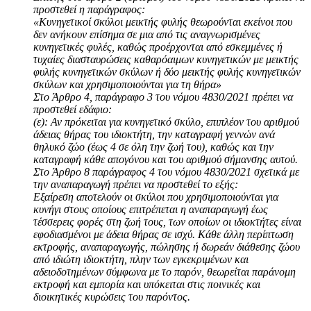
προστεθεί η παράγραφος:
«Κυνηγετικοί σκύλοι μεικτής φυλής θεωρούνται εκείνοι που
δεν ανήκουν επίσημα σε μια από τις αναγνωρισμένες
κυνηγετικές φυλές, καθώς προέρχονται από εσκεμμένες ή
τυχαίες διασταυρώσεις καθαρόαιμων κυνηγετικών με μεικτής
φυλής κυνηγετικών σκύλων ή δύο μεικτής φυλής κυνηγετικών
σκύλων και χρησιμοποιούνται για τη θήρα»
Στο Άρθρο 4, παράγραφο 3 του νόμου 4830/2021 πρέπει να
προστεθεί εδάφιο:
(ε): Αν πρόκειται για κυνηγετικό σκύλο, επιπλέον του αριθμού
άδειας θήρας του ιδιοκτήτη, την καταγραφή γεννών ανά
θηλυκό ζώο (έως 4 σε όλη την ζωή του), καθώς και την
καταγραφή κάθε απογόνου και του αριθμού σήμανσης αυτού.
Στο Άρθρο 8 παράγραφος 4 του νόμου 4830/2021 σχετικά με
την αναπαραγωγή πρέπει να προστεθεί το εξής:
Εξαίρεση αποτελούν οι σκύλοι που χρησιμοποιούνται για
κυνήγι στους οποίους επιτρέπεται η αναπαραγωγή έως
τέσσερεις φορές στη ζωή τους, των οποίων οι ιδιοκτήτες είναι
εφοδιασμένοι με άδεια θήρας σε ισχύ. Κάθε άλλη περίπτωση
εκτροφής, αναπαραγωγής, πώλησης ή δωρεάν διάθεσης ζώου
από ιδιώτη ιδιοκτήτη, πλην των εγκεκριμένων και
αδειοδοτημένων σύμφωνα με το παρόν, θεωρείται παράνομη
εκτροφή και εμπορία και υπόκειται στις ποινικές και
διοικητικές κυρώσεις του παρόντος.