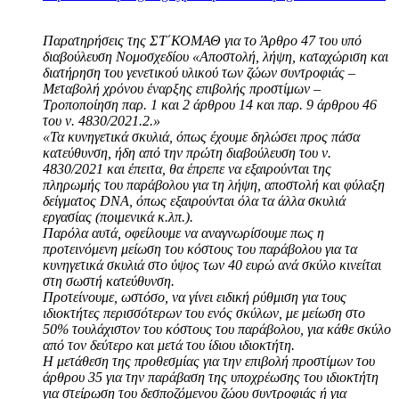
Παρατηρήσεις της ΣΤ΄ΚΟΜΑΘ για το Άρθρο 47 του υπό
διαβούλευση Νομοσχεδίου «Αποστολή, λήψη, καταχώριση και
διατήρηση του γενετικού υλικού των ζώων συντροφιάς –
Μεταβολή χρόνου έναρξης επιβολής προστίμων –
Τροποποίηση παρ. 1 και 2 άρθρου 14 και παρ. 9 άρθρου 46
του ν. 4830/2021.2.»
«Τα κυνηγετικά σκυλιά, όπως έχουμε δηλώσει προς πάσα
κατεύθυνση, ήδη από την πρώτη διαβούλευση του ν.
4830/2021 και έπειτα, θα έπρεπε να εξαιρούνται της
πληρωμής του παράβολου για τη λήψη, αποστολή και φύλαξη
δείγματος DNA, όπως εξαιρούνται όλα τα άλλα σκυλιά
εργασίας (ποιμενικά κ.λπ.).
Παρόλα αυτά, οφείλουμε να αναγνωρίσουμε πως η
προτεινόμενη μείωση του κόστους του παράβολου για τα
κυνηγετικά σκυλιά στο ύψος των 40 ευρώ ανά σκύλο κινείται
στη σωστή κατεύθυνση.
Προτείνουμε, ωστόσο, να γίνει ειδική ρύθμιση για τους
ιδιοκτήτες περισσότερων του ενός σκύλων, με μείωση στο
50% τουλάχιστον του κόστους του παράβολου, για κάθε σκύλο
από τον δεύτερο και μετά του ίδιου ιδιοκτήτη.
Η μετάθεση της προθεσμίας για την επιβολή προστίμων του
άρθρου 35 για την παράβαση της υποχρέωσης του ιδιοκτήτη
για στείρωση του δεσποζόμενου ζώου συντροφιάς ή για