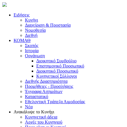
Ειδήσεις
Κυνήγι
Διαχείριση & Προστασία
Νομοθεσία
Διεθνή
ΚΟΜΑΘ
Σκοπός
Ιστορία
Οργάνωση
Διοικητικό Συμβούλιο
Επιστημονικό Προσωπικό
Διοικητικό Προσωπικό
Κυνηγετικοί Σύλλογοι
Διεθνής Δραστηριότητα
Προμήθειες - Προσλήψεις
Έγγραφα Αιτημάτων
Καταστατικό
Εθελοντική Τράπεζα Αιμοδοσίας
Νέα
Ανακάλυψε το Κυνήγι
Κυνηγετική άδεια
Αρχές του Κυνηγιού