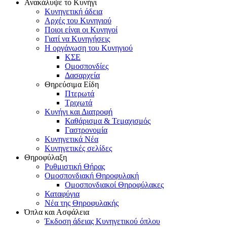
Ανακάλυψε το Κυνήγι
Κυνηγετική άδεια
Αρχές του Κυνηγιού
Ποιοι είναι οι Κυνηγοί
Γιατί να Κυνηγήσεις
Η οργάνωση του Κυνηγιού
ΚΣΕ
Ομοσπονδίες
Δασαρχεία
Θηρεύσιμα Είδη
Πτερωτά
Τριχωτά
Κυνήγι και Διατροφή
Καθάρισμα & Τεμαχισμός
Γαστρονομία
Κυνηγετικά Νέα
Κυνηγετικές σελίδες
Θηροφύλαξη
Ρυθμιστική Θήρας
Ομοσπονδιακή Θηροφυλακή
Oμοσπονδιακοί Θηροφύλακες
Καταφύγια
Νέα της Θηροφυλακής
Όπλα και Ασφάλεια
Έκδοση άδειας Κυνηγετικού όπλου