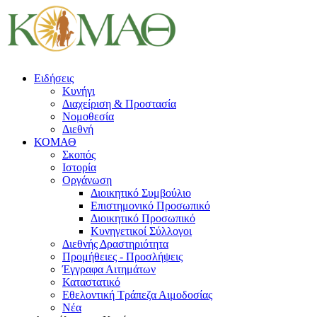
Ειδήσεις
Κυνήγι
Διαχείριση & Προστασία
Νομοθεσία
Διεθνή
ΚΟΜΑΘ
Σκοπός
Ιστορία
Οργάνωση
Διοικητικό Συμβούλιο
Επιστημονικό Προσωπικό
Διοικητικό Προσωπικό
Κυνηγετικοί Σύλλογοι
Διεθνής Δραστηριότητα
Προμήθειες - Προσλήψεις
Έγγραφα Αιτημάτων
Καταστατικό
Εθελοντική Τράπεζα Αιμοδοσίας
Νέα