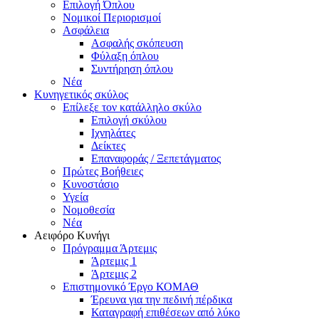
Επιλογή Όπλου
Νομικοί Περιορισμοί
Ασφάλεια
Ασφαλής σκόπευση
Φύλαξη όπλου
Συντήρηση όπλου
Νέα
Κυνηγετικός σκύλος
Επίλεξε τον κατάλληλο σκύλο
Επιλογή σκύλου
Ιχνηλάτες
Δείκτες
Επαναφοράς / Ξεπετάγματος
Πρώτες Βοήθειες
Κυνοστάσιο
Υγεία
Νομοθεσία
Νέα
Αειφόρο Κυνήγι
Πρόγραμμα Άρτεμις
Άρτεμις 1
Άρτεμις 2
Επιστημονικό Έργο ΚΟΜΑΘ
Έρευνα για την πεδινή πέρδικα
Καταγραφή επιθέσεων από λύκο