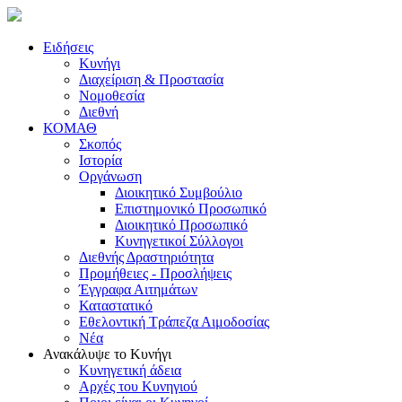
Ειδήσεις
Κυνήγι
Διαχείριση & Προστασία
Νομοθεσία
Διεθνή
ΚΟΜΑΘ
Σκοπός
Ιστορία
Οργάνωση
Διοικητικό Συμβούλιο
Επιστημονικό Προσωπικό
Διοικητικό Προσωπικό
Κυνηγετικοί Σύλλογοι
Διεθνής Δραστηριότητα
Προμήθειες - Προσλήψεις
Έγγραφα Αιτημάτων
Καταστατικό
Εθελοντική Τράπεζα Αιμοδοσίας
Νέα
Ανακάλυψε το Κυνήγι
Κυνηγετική άδεια
Αρχές του Κυνηγιού