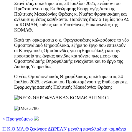
Στανίτσας, ορκίστηκε στις 24 Ιουλίου 2025, ενώπιον του
Προϊσταμένου της Επιθεώρησης Εφαρμογής Δασικής
Πολιτικής Μακεδονίας Θράκης κ. Νικήτα Φραγκισκάκη και
ανέλαβε αμέσως καθήκοντα. Παρόντες ήταν ο Ταμίας του ΔΣ
τα ΚΟΜΑΘ, καθώς και ο Υπεύθυνος Επικοινωνίας της
ΚΟΜΑΘ.
Κατά την ορκωμοσία ο κ. Φραγκισκάκης καλωσόρισε το νέο
Ομοσπονδιακό Θηροφύλακα, εξήρε το έργο που επιτελούν
οι Κυνηγετικές Ομοσπονδίες για τη θηροφύλαξη και την
προστασία της άγριας πανίδας και τόνισε πως μέσω της
Ομοσπονδιακής Θηροφυλακής ενισχύεται και το έργο της
Δασικής Υπηρεσίας
Ο νέος Ομοσπονδιακός Θηροφύλακας, ορκίστηκε στις 24
Ιουλίου 2025, ενώπιον του Προϊσταμένου της Επιθεώρησης
Εφαρμογής Δασικής Πολιτικής Μακεδονίας Θράκης
< Προηγούμενο
Η Κ.Ο.ΜΑ.Θ ξεκίνησε ΔΩΡΕΑΝ μεγάλη πανελλαδική καμπάνια