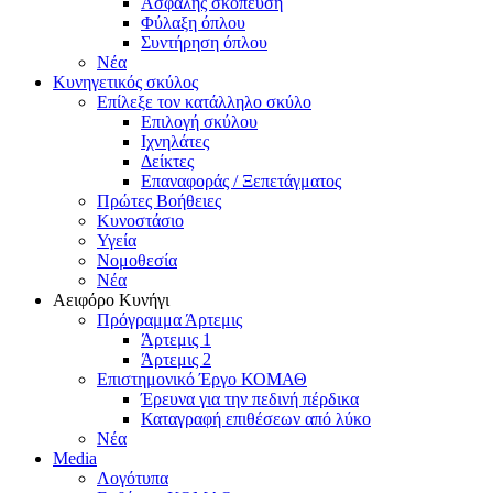
Ασφαλής σκόπευση
Φύλαξη όπλου
Συντήρηση όπλου
Νέα
Κυνηγετικός σκύλος
Επίλεξε τον κατάλληλο σκύλο
Επιλογή σκύλου
Ιχνηλάτες
Δείκτες
Επαναφοράς / Ξεπετάγματος
Πρώτες Βοήθειες
Κυνοστάσιο
Υγεία
Νομοθεσία
Νέα
Αειφόρο Κυνήγι
Πρόγραμμα Άρτεμις
Άρτεμις 1
Άρτεμις 2
Επιστημονικό Έργο ΚΟΜΑΘ
Έρευνα για την πεδινή πέρδικα
Καταγραφή επιθέσεων από λύκο
Νέα
Media
Λογότυπα