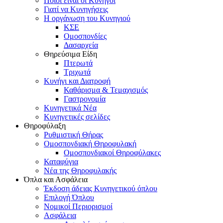
Ποιοι είναι οι Κυνηγοί
Γιατί να Κυνηγήσεις
Η οργάνωση του Κυνηγιού
ΚΣΕ
Ομοσπονδίες
Δασαρχεία
Θηρεύσιμα Είδη
Πτερωτά
Τριχωτά
Κυνήγι και Διατροφή
Καθάρισμα & Τεμαχισμός
Γαστρονομία
Κυνηγετικά Νέα
Κυνηγετικές σελίδες
Θηροφύλαξη
Ρυθμιστική Θήρας
Ομοσπονδιακή Θηροφυλακή
Oμοσπονδιακοί Θηροφύλακες
Καταφύγια
Νέα της Θηροφυλακής
Όπλα και Ασφάλεια
Έκδοση άδειας Κυνηγετικού όπλου
Επιλογή Όπλου
Νομικοί Περιορισμοί
Ασφάλεια