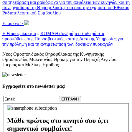
σε τηλεόραση και ραδιόφωνο για την ασφάλεια των κυνηγών και τη
συνεργασία με τη Θηροφυλακή, μετά από την έγκριση του Εθνικού
Ραδιοτηλεοπτικού Συμβουλίου
Επόμενο >
Η Θηροφυλακή της ΚΟΜΑΘ συνδράμει σταθερά στις
προσπάθειες της Πυροσβεστικής και της Δασικής Υπηρεσίας για
την πρόληψη και τη αντιμετώπιση των δασικών πυρκαγιών
Νέος Ομοσπονδιακός Θηροφύλακας της Κυνηγετικής
Ομοσπονδίας Μακεδονίας-Θράκης για την Περιοχή Αιγινίου
Πιερίας και Μελίκης Ημαθίας
Εγγραφείτε στο newsletter μας!
Μάθε πρώτος στο κινητό σου ό,τι
σημαντικό συμβαίνει!