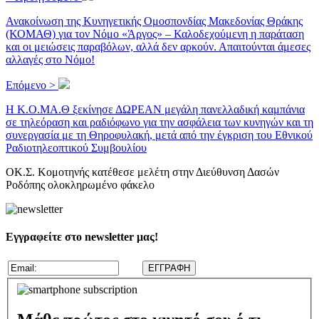
Ανακοίνωση της Κυνηγετικής Ομοσπονδίας Μακεδονίας Θράκης
(ΚΟΜΑΘ) για τον Νόμο «Άργος» – Καλοδεχούμενη η παράταση
και οι μειώσεις παραβόλων, αλλά δεν αρκούν. Απαιτούνται άμεσες
αλλαγές στο Νόμο!
Επόμενο >
Η Κ.Ο.ΜΑ.Θ ξεκίνησε ΔΩΡΕΑΝ μεγάλη πανελλαδική καμπάνια
σε τηλεόραση και ραδιόφωνο για την ασφάλεια των κυνηγών και τη
συνεργασία με τη Θηροφυλακή, μετά από την έγκριση του Εθνικού
Ραδιοτηλεοπτικού Συμβουλίου
ΟΚ.Σ. Κομοτηνής κατέθεσε μελέτη στην Διεύθυνση Δασών
Ροδόπης ολοκληρωμένο φάκελο
Εγγραφείτε στο newsletter μας!