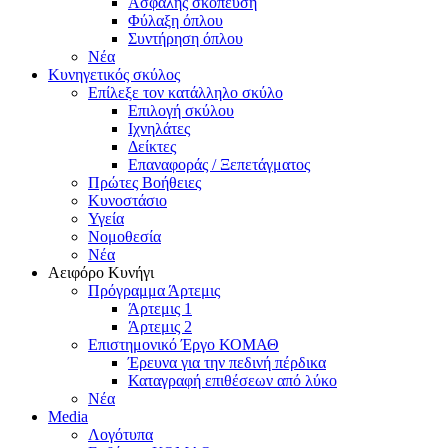
Ασφαλής σκόπευση
Φύλαξη όπλου
Συντήρηση όπλου
Νέα
Κυνηγετικός σκύλος
Επίλεξε τον κατάλληλο σκύλο
Επιλογή σκύλου
Ιχνηλάτες
Δείκτες
Επαναφοράς / Ξεπετάγματος
Πρώτες Βοήθειες
Κυνοστάσιο
Υγεία
Νομοθεσία
Νέα
Αειφόρο Κυνήγι
Πρόγραμμα Άρτεμις
Άρτεμις 1
Άρτεμις 2
Επιστημονικό Έργο ΚΟΜΑΘ
Έρευνα για την πεδινή πέρδικα
Καταγραφή επιθέσεων από λύκο
Νέα
Media
Λογότυπα