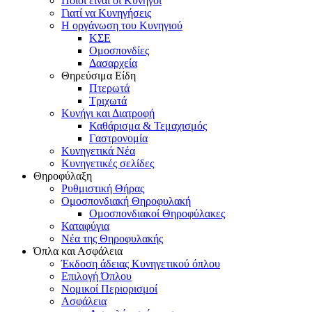
Ποιοι είναι οι Κυνηγοί
Γιατί να Κυνηγήσεις
Η οργάνωση του Κυνηγιού
ΚΣΕ
Ομοσπονδίες
Δασαρχεία
Θηρεύσιμα Είδη
Πτερωτά
Τριχωτά
Κυνήγι και Διατροφή
Καθάρισμα & Τεμαχισμός
Γαστρονομία
Κυνηγετικά Νέα
Κυνηγετικές σελίδες
Θηροφύλαξη
Ρυθμιστική Θήρας
Ομοσπονδιακή Θηροφυλακή
Oμοσπονδιακοί Θηροφύλακες
Καταφύγια
Νέα της Θηροφυλακής
Όπλα και Ασφάλεια
Έκδοση άδειας Κυνηγετικού όπλου
Επιλογή Όπλου
Νομικοί Περιορισμοί
Ασφάλεια