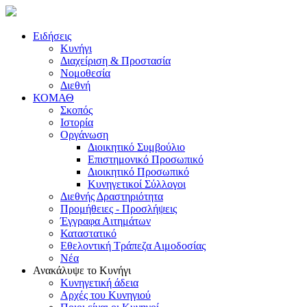
Ειδήσεις
Κυνήγι
Διαχείριση & Προστασία
Νομοθεσία
Διεθνή
ΚΟΜΑΘ
Σκοπός
Ιστορία
Οργάνωση
Διοικητικό Συμβούλιο
Επιστημονικό Προσωπικό
Διοικητικό Προσωπικό
Κυνηγετικοί Σύλλογοι
Διεθνής Δραστηριότητα
Προμήθειες - Προσλήψεις
Έγγραφα Αιτημάτων
Καταστατικό
Εθελοντική Τράπεζα Αιμοδοσίας
Νέα
Ανακάλυψε το Κυνήγι
Κυνηγετική άδεια
Αρχές του Κυνηγιού