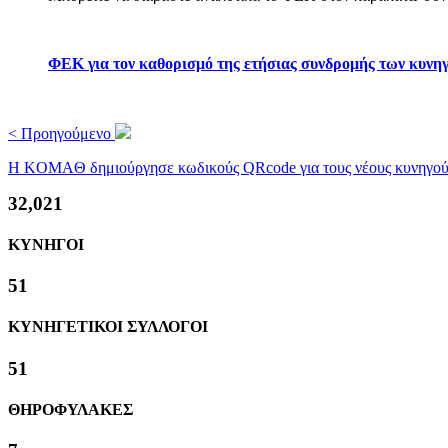
ΦΕΚ για τον καθορισμό της ετήσιας συνδρομής των κυνηγ
< Προηγούμενο
H KOMAΘ δημιούργησε κωδικούς QRcode για τους νέους κυνηγούς κα
38,130
ΚΥΝΗΓΟΙ
61
ΚΥΝΗΓΕΤΙΚΟΙ ΣΥΛΛΟΓΟΙ
61
ΘΗΡΟΦΥΛΑΚΕΣ