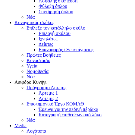
Ασφαλής σκόπευση
Φύλαξη όπλου
Συντήρηση όπλου
Νέα
Κυνηγετικός σκύλος
Επίλεξε τον κατάλληλο σκύλο
Επιλογή σκύλου
Ιχνηλάτες
Δείκτες
Επαναφοράς / Ξεπετάγματος
Πρώτες Βοήθειες
Κυνοστάσιο
Υγεία
Νομοθεσία
Νέα
Αειφόρο Κυνήγι
Πρόγραμμα Άρτεμις
Άρτεμις 1
Άρτεμις 2
Επιστημονικό Έργο ΚΟΜΑΘ
Έρευνα για την πεδινή πέρδικα
Καταγραφή επιθέσεων από λύκο
Νέα
Media
Λογότυπα