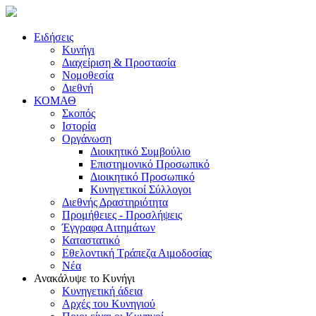
Ειδήσεις
Κυνήγι
Διαχείριση & Προστασία
Νομοθεσία
Διεθνή
ΚΟΜΑΘ
Σκοπός
Ιστορία
Οργάνωση
Διοικητικό Συμβούλιο
Επιστημονικό Προσωπικό
Διοικητικό Προσωπικό
Κυνηγετικοί Σύλλογοι
Διεθνής Δραστηριότητα
Προμήθειες - Προσλήψεις
Έγγραφα Αιτημάτων
Καταστατικό
Εθελοντική Τράπεζα Αιμοδοσίας
Νέα
Ανακάλυψε το Κυνήγι
Κυνηγετική άδεια
Αρχές του Κυνηγιού