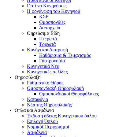
Ποιοι είναι οι Κυνηγοί
Γιατί να Κυνηγήσεις
Η οργάνωση του Κυνηγιού
ΚΣΕ
Ομοσπονδίες
Δασαρχεία
Θηρεύσιμα Είδη
Πτερωτά
Τριχωτά
Κυνήγι και Διατροφή
Καθάρισμα & Τεμαχισμός
Γαστρονομία
Κυνηγετικά Νέα
Κυνηγετικές σελίδες
Θηροφύλαξη
Ρυθμιστική Θήρας
Ομοσπονδιακή Θηροφυλακή
Oμοσπονδιακοί Θηροφύλακες
Καταφύγια
Νέα της Θηροφυλακής
Όπλα και Ασφάλεια
Έκδοση άδειας Κυνηγετικού όπλου
Επιλογή Όπλου
Νομικοί Περιορισμοί
Ασφάλεια