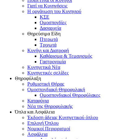
Ποιοι είναι οι Κυνηγοί
Γιατί να Κυνηγήσεις
Η οργάνωση του Κυνηγιού
ΚΣΕ
Ομοσπονδίες
Δασαρχεία
Θηρεύσιμα Είδη
Πτερωτά
Τριχωτά
Κυνήγι και Διατροφή
Καθάρισμα & Τεμαχισμός
Γαστρονομία
Κυνηγετικά Νέα
Κυνηγετικές σελίδες
Θηροφύλαξη
Ρυθμιστική Θήρας
Ομοσπονδιακή Θηροφυλακή
Oμοσπονδιακοί Θηροφύλακες
Καταφύγια
Νέα της Θηροφυλακής
Όπλα και Ασφάλεια
Έκδοση άδειας Κυνηγετικού όπλου
Επιλογή Όπλου
Νομικοί Περιορισμοί
Ασφάλεια