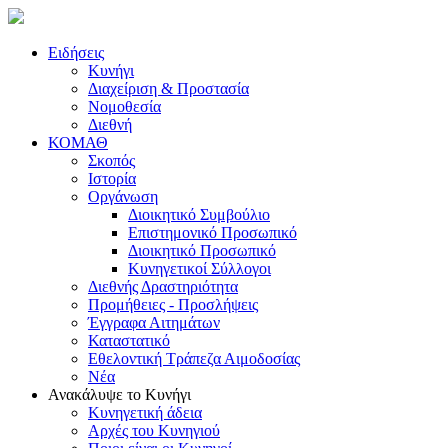
Ειδήσεις
Κυνήγι
Διαχείριση & Προστασία
Νομοθεσία
Διεθνή
ΚΟΜΑΘ
Σκοπός
Ιστορία
Οργάνωση
Διοικητικό Συμβούλιο
Επιστημονικό Προσωπικό
Διοικητικό Προσωπικό
Κυνηγετικοί Σύλλογοι
Διεθνής Δραστηριότητα
Προμήθειες - Προσλήψεις
Έγγραφα Αιτημάτων
Καταστατικό
Εθελοντική Τράπεζα Αιμοδοσίας
Νέα
Ανακάλυψε το Κυνήγι
Κυνηγετική άδεια
Αρχές του Κυνηγιού