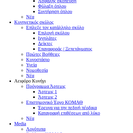
Ασφαλής σκόπευση
Φύλαξη όπλου
Συντήρηση όπλου
Νέα
Κυνηγετικός σκύλος
Επίλεξε τον κατάλληλο σκύλο
Επιλογή σκύλου
Ιχνηλάτες
Δείκτες
Επαναφοράς / Ξεπετάγματος
Πρώτες Βοήθειες
Κυνοστάσιο
Υγεία
Νομοθεσία
Νέα
Αειφόρο Κυνήγι
Πρόγραμμα Άρτεμις
Άρτεμις 1
Άρτεμις 2
Επιστημονικό Έργο ΚΟΜΑΘ
Έρευνα για την πεδινή πέρδικα
Καταγραφή επιθέσεων από λύκο
Νέα
Media
Λογότυπα