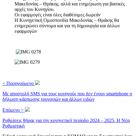
Μακεδονίας – Θράκης, αλλά και ενημέρωση για βασικές
αρχές του Κυνηγίου.
Οι εφαρμογές είναι όλες διαθέσιμες δωρεάν
Η Κυνηγετική Ομοσπονδία Μακεδονίας – Θράκης θα
ενημερώσει σύντομα και για τη δημιουργία και άλλων
εφαρμογών
< Προηγούμενο
Με αποστολή SMS για τους κυνηγούς που δεν έχουν smartphone η
δήλωση κάρπωσης τρυγονιών και άλλων ειδών
Επόμενο >
Ρυθμίσεις θήρας για την κυνηγετική περίοδο 2024 – 2025. Η Νέα
Ρυθμιστική