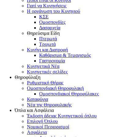
Ποιοι είναι οι Κυνηγοί
Γιατί να Κυνηγήσεις
Η οργάνωση του Κυνηγιού
ΚΣΕ
Ομοσπονδίες
Δασαρχεία
Θηρεύσιμα Είδη
Πτερωτά
Τριχωτά
Κυνήγι και Διατροφή
Καθάρισμα & Τεμαχισμός
Γαστρονομία
Κυνηγετικά Νέα
Κυνηγετικές σελίδες
Θηροφύλαξη
Ρυθμιστική Θήρας
Ομοσπονδιακή Θηροφυλακή
Oμοσπονδιακοί Θηροφύλακες
Καταφύγια
Νέα της Θηροφυλακής
Όπλα και Ασφάλεια
Έκδοση άδειας Κυνηγετικού όπλου
Επιλογή Όπλου
Νομικοί Περιορισμοί
Ασφάλεια