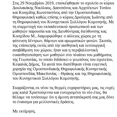
Στις 29 Νοεμβρίου 2019, επισκέφθηκαν το σχολείο οι κύριοι
Δουλακάκης Νικόλαος, Δασοπόνος και Αρχιτέκτων Τοπίου
και Κοσμίδης Κωνσταντίνος από την Ομοσπονδιακή
Θηροφυλακή καθώς επίσης ο κύριος Δρούγγας Ιωάννης από
τη Θηροφυλακή του Κυνηγετικού Συλλόγου Κομοτηνής. Με
τη συμμετοχή του εκπαιδευτικού προσωπικού και των
μαθητών παρουσία και της Διευθύντριας διεύθυνσης κας
Κοσμίδου Μ., διαμορφώθηκε ο αύλειος χώρος με τη
φύτευση δέντρων, θάμνων και αρωματικών φυτών. Σκοπός
της επίσκεψής εκτός από την αισθητική και λειτουργική
αναβάθμιση του χώρου, ήταν και η περιβαλλοντική
ευαισθητοποίηση των μαθητών στο πλαίσιο του μαθήματος
της Γεωπονίας, το οποίο διδάσκει ο γεωπόνος του σχολείου,
Κεφαλάς Δήμος. Τα φυτά που διατέθηκαν είναι ευγενική
χορηγία της Ομοσπονδιακής Θηροφυλακής Κυνηγετικής
Ομοσπονδίας Μακεδονίας – Θράκης και της Θηροφυλακής
του Κυνηγετικού Συλλόγου Κομοτηνής.
Εκφράζοντας εκ νέου τις θερμές ευχαριστήριες μας, τις ευχές
μας καλά Χριστούγεννα και ευτυχισμένο το νέο έτος, θα
θέλαμε να τονίσουμε ότι η άμεση ανταπόκρισή σας μας δίνει
το έναυσμα για μελλοντικές δράσεις.
Με εκτίμηση,