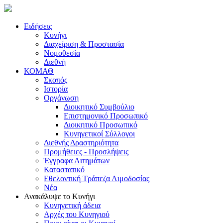
Ειδήσεις
Κυνήγι
Διαχείριση & Προστασία
Νομοθεσία
Διεθνή
ΚΟΜΑΘ
Σκοπός
Ιστορία
Οργάνωση
Διοικητικό Συμβούλιο
Επιστημονικό Προσωπικό
Διοικητικό Προσωπικό
Κυνηγετικοί Σύλλογοι
Διεθνής Δραστηριότητα
Προμήθειες - Προσλήψεις
Έγγραφα Αιτημάτων
Καταστατικό
Εθελοντική Τράπεζα Αιμοδοσίας
Νέα
Ανακάλυψε το Κυνήγι
Κυνηγετική άδεια
Αρχές του Κυνηγιού