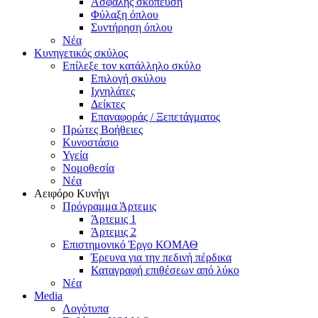
Ασφαλής σκόπευση
Φύλαξη όπλου
Συντήρηση όπλου
Νέα
Κυνηγετικός σκύλος
Επίλεξε τον κατάλληλο σκύλο
Επιλογή σκύλου
Ιχνηλάτες
Δείκτες
Επαναφοράς / Ξεπετάγματος
Πρώτες Βοήθειες
Κυνοστάσιο
Υγεία
Νομοθεσία
Νέα
Αειφόρο Κυνήγι
Πρόγραμμα Άρτεμις
Άρτεμις 1
Άρτεμις 2
Επιστημονικό Έργο ΚΟΜΑΘ
Έρευνα για την πεδινή πέρδικα
Καταγραφή επιθέσεων από λύκο
Νέα
Media
Λογότυπα