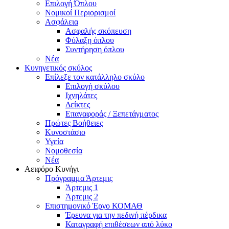
Επιλογή Όπλου
Νομικοί Περιορισμοί
Ασφάλεια
Ασφαλής σκόπευση
Φύλαξη όπλου
Συντήρηση όπλου
Νέα
Κυνηγετικός σκύλος
Επίλεξε τον κατάλληλο σκύλο
Επιλογή σκύλου
Ιχνηλάτες
Δείκτες
Επαναφοράς / Ξεπετάγματος
Πρώτες Βοήθειες
Κυνοστάσιο
Υγεία
Νομοθεσία
Νέα
Αειφόρο Κυνήγι
Πρόγραμμα Άρτεμις
Άρτεμις 1
Άρτεμις 2
Επιστημονικό Έργο ΚΟΜΑΘ
Έρευνα για την πεδινή πέρδικα
Καταγραφή επιθέσεων από λύκο