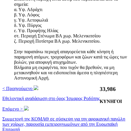
σημεία:
α. Υψ. Αδράχτι
β. Υψ. Λόφος
γ. Υψ. Αετοφωλιά
δ. Υψ. Πύργος
ε. Υψ. Προφήτης Ηλίας
στ. Περιοχή Στένωμα ΒΑ χωρ. Μελενικιτσίου
ζ. Περιοχή Ποτίστρα ΒΑ χωρ. Μελενικιτσίου.
Στην παραπάνω περιοχή απαγορεύεται κάθε κίνηση ή
παραμονή ατόμων, τροχοφόρων και ζώων κατά τις ώρες των
βολών, για αποφυγή ατυχημάτων.
Βλήματα μη εκραγέντα, που τυχόν θα βρεθούν, να μη
μετακινηθούν και να ειδοποιείται άμεσα η πλησιέστερη
Αστυνομική Αρχή.
< Προηγούμενο
36,125
Εθελοντική αναδάσωση στο όρος Ίσμαρος Ροδόπης
ΚΥΝΗΓΟΙ
Επόμενο >
Συμμετοχή της ΚΟΜΑΘ σε σύσκεψη για την αφρικανική πανώλη
των χοίρων, παρουσία εμπειρογνωμόνων από την Ευρωπαϊκή
Επιτροπή