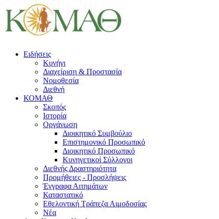
Ειδήσεις
Κυνήγι
Διαχείριση & Προστασία
Νομοθεσία
Διεθνή
ΚΟΜΑΘ
Σκοπός
Ιστορία
Οργάνωση
Διοικητικό Συμβούλιο
Επιστημονικό Προσωπικό
Διοικητικό Προσωπικό
Κυνηγετικοί Σύλλογοι
Διεθνής Δραστηριότητα
Προμήθειες - Προσλήψεις
Έγγραφα Αιτημάτων
Καταστατικό
Εθελοντική Τράπεζα Αιμοδοσίας
Νέα