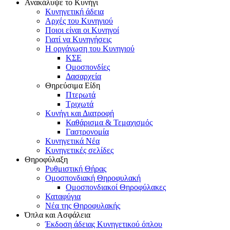
Ανακάλυψε το Κυνήγι
Κυνηγετική άδεια
Αρχές του Κυνηγιού
Ποιοι είναι οι Κυνηγοί
Γιατί να Κυνηγήσεις
Η οργάνωση του Κυνηγιού
ΚΣΕ
Ομοσπονδίες
Δασαρχεία
Θηρεύσιμα Είδη
Πτερωτά
Τριχωτά
Κυνήγι και Διατροφή
Καθάρισμα & Τεμαχισμός
Γαστρονομία
Κυνηγετικά Νέα
Κυνηγετικές σελίδες
Θηροφύλαξη
Ρυθμιστική Θήρας
Ομοσπονδιακή Θηροφυλακή
Oμοσπονδιακοί Θηροφύλακες
Καταφύγια
Νέα της Θηροφυλακής
Όπλα και Ασφάλεια
Έκδοση άδειας Κυνηγετικού όπλου