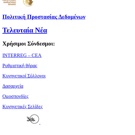
Πολιτική Προστασίας Δεδομένων
Τελευταία Νέα
Χρήσιμοι Σύνδεσμοι:
ΙΝΤΕRREG – CEA
Ρυθμιστική θήρας
Κυνηγετικοί Σύλλογοι
Δασαρχεία
Ομοσπονδίες
Κυνηγετικές Σελίδες
Powered by
| Copyright 2026 © • Κυνηγετική Ομοσπονδία
Μακεδονίας Θράκης