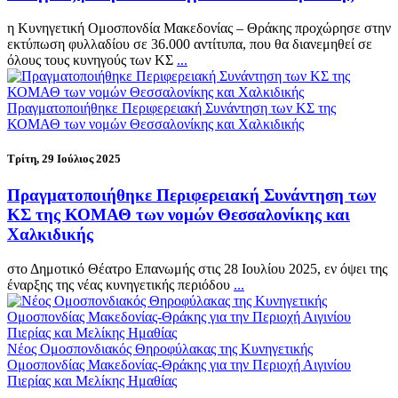
η Κυνηγετική Ομοσπονδία Μακεδονίας – Θράκης προχώρησε στην
εκτύπωση φυλλαδίου σε 36.000 αντίτυπα, που θα διανεμηθεί σε
όλους τους κυνηγούς των ΚΣ
...
Πραγματοποιήθηκε Περιφερειακή Συνάντηση των ΚΣ της
ΚΟΜΑΘ των νομών Θεσσαλονίκης και Χαλκιδικής
Τρίτη, 29 Ιούλιος 2025
Πραγματοποιήθηκε Περιφερειακή Συνάντηση των
ΚΣ της ΚΟΜΑΘ των νομών Θεσσαλονίκης και
Χαλκιδικής
στο Δημοτικό Θέατρο Επανωμής στις 28 Ιουλίου 2025, εν όψει της
έναρξης της νέας κυνηγετικής περιόδου
...
Νέος Ομοσπονδιακός Θηροφύλακας της Κυνηγετικής
Ομοσπονδίας Μακεδονίας-Θράκης για την Περιοχή Αιγινίου
Πιερίας και Μελίκης Ημαθίας