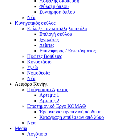
Ασφαλής σκόπευση
Φύλαξη όπλου
Συντήρηση όπλου
Νέα
Κυνηγετικός σκύλος
Επίλεξε τον κατάλληλο σκύλο
Επιλογή σκύλου
Ιχνηλάτες
Δείκτες
Επαναφοράς / Ξεπετάγματος
Πρώτες Βοήθειες
Κυνοστάσιο
Υγεία
Νομοθεσία
Νέα
Αειφόρο Κυνήγι
Πρόγραμμα Άρτεμις
Άρτεμις 1
Άρτεμις 2
Επιστημονικό Έργο ΚΟΜΑΘ
Έρευνα για την πεδινή πέρδικα
Καταγραφή επιθέσεων από λύκο
Νέα
Media
Λογότυπα