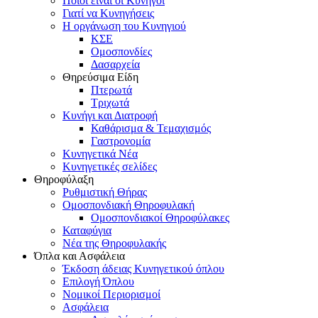
Ποιοι είναι οι Κυνηγοί
Γιατί να Κυνηγήσεις
Η οργάνωση του Κυνηγιού
ΚΣΕ
Ομοσπονδίες
Δασαρχεία
Θηρεύσιμα Είδη
Πτερωτά
Τριχωτά
Κυνήγι και Διατροφή
Καθάρισμα & Τεμαχισμός
Γαστρονομία
Κυνηγετικά Νέα
Κυνηγετικές σελίδες
Θηροφύλαξη
Ρυθμιστική Θήρας
Ομοσπονδιακή Θηροφυλακή
Oμοσπονδιακοί Θηροφύλακες
Καταφύγια
Νέα της Θηροφυλακής
Όπλα και Ασφάλεια
Έκδοση άδειας Κυνηγετικού όπλου
Επιλογή Όπλου
Νομικοί Περιορισμοί
Ασφάλεια