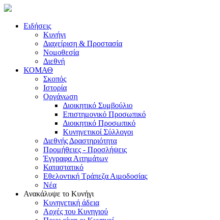
Ειδήσεις
Κυνήγι
Διαχείριση & Προστασία
Νομοθεσία
Διεθνή
ΚΟΜΑΘ
Σκοπός
Ιστορία
Οργάνωση
Διοικητικό Συμβούλιο
Επιστημονικό Προσωπικό
Διοικητικό Προσωπικό
Κυνηγετικοί Σύλλογοι
Διεθνής Δραστηριότητα
Προμήθειες - Προσλήψεις
Έγγραφα Αιτημάτων
Καταστατικό
Εθελοντική Τράπεζα Αιμοδοσίας
Νέα
Ανακάλυψε το Κυνήγι
Κυνηγετική άδεια
Αρχές του Κυνηγιού