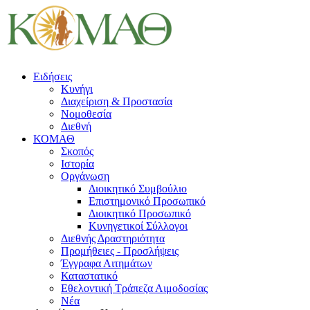
Ειδήσεις
Κυνήγι
Διαχείριση & Προστασία
Νομοθεσία
Διεθνή
ΚΟΜΑΘ
Σκοπός
Ιστορία
Οργάνωση
Διοικητικό Συμβούλιο
Επιστημονικό Προσωπικό
Διοικητικό Προσωπικό
Κυνηγετικοί Σύλλογοι
Διεθνής Δραστηριότητα
Προμήθειες - Προσλήψεις
Έγγραφα Αιτημάτων
Καταστατικό
Εθελοντική Τράπεζα Αιμοδοσίας
Νέα