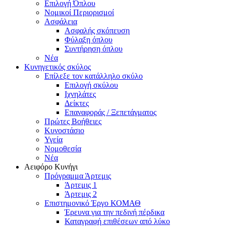
Επιλογή Όπλου
Νομικοί Περιορισμοί
Ασφάλεια
Ασφαλής σκόπευση
Φύλαξη όπλου
Συντήρηση όπλου
Νέα
Κυνηγετικός σκύλος
Επίλεξε τον κατάλληλο σκύλο
Επιλογή σκύλου
Ιχνηλάτες
Δείκτες
Επαναφοράς / Ξεπετάγματος
Πρώτες Βοήθειες
Κυνοστάσιο
Υγεία
Νομοθεσία
Νέα
Αειφόρο Κυνήγι
Πρόγραμμα Άρτεμις
Άρτεμις 1
Άρτεμις 2
Επιστημονικό Έργο ΚΟΜΑΘ
Έρευνα για την πεδινή πέρδικα
Καταγραφή επιθέσεων από λύκο