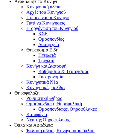
Ανακάλυψε το Κυνήγι
Κυνηγετική άδεια
Αρχές του Κυνηγιού
Ποιοι είναι οι Κυνηγοί
Γιατί να Κυνηγήσεις
Η οργάνωση του Κυνηγιού
ΚΣΕ
Ομοσπονδίες
Δασαρχεία
Θηρεύσιμα Είδη
Πτερωτά
Τριχωτά
Κυνήγι και Διατροφή
Καθάρισμα & Τεμαχισμός
Γαστρονομία
Κυνηγετικά Νέα
Κυνηγετικές σελίδες
Θηροφύλαξη
Ρυθμιστική Θήρας
Ομοσπονδιακή Θηροφυλακή
Oμοσπονδιακοί Θηροφύλακες
Καταφύγια
Νέα της Θηροφυλακής
Όπλα και Ασφάλεια
Έκδοση άδειας Κυνηγετικού όπλου