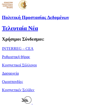
Πολιτική Προστασίας Δεδομένων
Τελευταία Νέα
Χρήσιμοι Σύνδεσμοι:
ΙΝΤΕRREG – CEA
Ρυθμιστική θήρας
Κυνηγετικοί Σύλλογοι
Δασαρχεία
Ομοσπονδίες
Κυνηγετικές Σελίδες
Powered by
| Copyright 2026 © • Κυνηγετική Ομοσπονδία
Μακεδονίας Θράκης