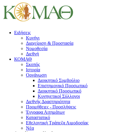
Ειδήσεις
Κυνήγι
Διαχείριση & Προστασία
Νομοθεσία
Διεθνή
ΚΟΜΑΘ
Σκοπός
Ιστορία
Οργάνωση
Διοικητικό Συμβούλιο
Επιστημονικό Προσωπικό
Διοικητικό Προσωπικό
Κυνηγετικοί Σύλλογοι
Διεθνής Δραστηριότητα
Προμήθειες - Προσλήψεις
Έγγραφα Αιτημάτων
Καταστατικό
Εθελοντική Τράπεζα Αιμοδοσίας
Νέα