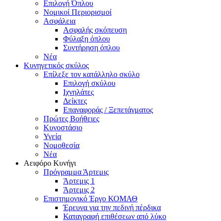
Επιλογή Όπλου
Νομικοί Περιορισμοί
Ασφάλεια
Ασφαλής σκόπευση
Φύλαξη όπλου
Συντήρηση όπλου
Νέα
Κυνηγετικός σκύλος
Επίλεξε τον κατάλληλο σκύλο
Επιλογή σκύλου
Ιχνηλάτες
Δείκτες
Επαναφοράς / Ξεπετάγματος
Πρώτες Βοήθειες
Κυνοστάσιο
Υγεία
Νομοθεσία
Νέα
Αειφόρο Κυνήγι
Πρόγραμμα Άρτεμις
Άρτεμις 1
Άρτεμις 2
Επιστημονικό Έργο ΚΟΜΑΘ
Έρευνα για την πεδινή πέρδικα
Καταγραφή επιθέσεων από λύκο