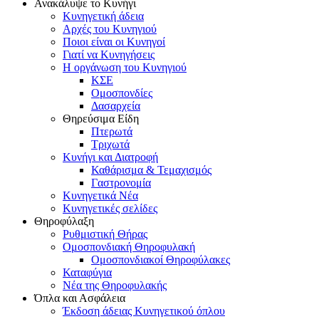
Ανακάλυψε το Κυνήγι
Κυνηγετική άδεια
Αρχές του Κυνηγιού
Ποιοι είναι οι Κυνηγοί
Γιατί να Κυνηγήσεις
Η οργάνωση του Κυνηγιού
ΚΣΕ
Ομοσπονδίες
Δασαρχεία
Θηρεύσιμα Είδη
Πτερωτά
Τριχωτά
Κυνήγι και Διατροφή
Καθάρισμα & Τεμαχισμός
Γαστρονομία
Κυνηγετικά Νέα
Κυνηγετικές σελίδες
Θηροφύλαξη
Ρυθμιστική Θήρας
Ομοσπονδιακή Θηροφυλακή
Oμοσπονδιακοί Θηροφύλακες
Καταφύγια
Νέα της Θηροφυλακής
Όπλα και Ασφάλεια
Έκδοση άδειας Κυνηγετικού όπλου