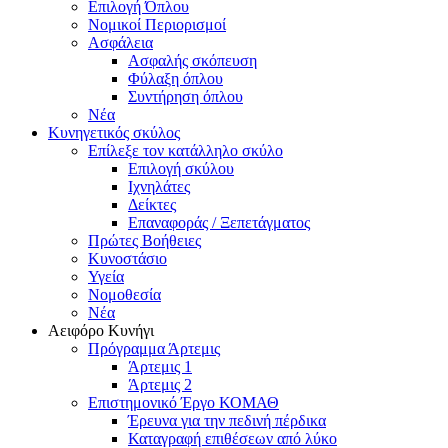
Επιλογή Όπλου
Νομικοί Περιορισμοί
Ασφάλεια
Ασφαλής σκόπευση
Φύλαξη όπλου
Συντήρηση όπλου
Νέα
Κυνηγετικός σκύλος
Επίλεξε τον κατάλληλο σκύλο
Επιλογή σκύλου
Ιχνηλάτες
Δείκτες
Επαναφοράς / Ξεπετάγματος
Πρώτες Βοήθειες
Κυνοστάσιο
Υγεία
Νομοθεσία
Νέα
Αειφόρο Κυνήγι
Πρόγραμμα Άρτεμις
Άρτεμις 1
Άρτεμις 2
Επιστημονικό Έργο ΚΟΜΑΘ
Έρευνα για την πεδινή πέρδικα
Καταγραφή επιθέσεων από λύκο