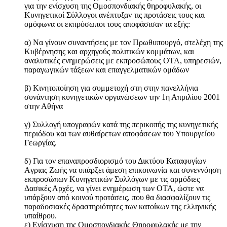
για την ενίσχυση της Ομοσπονδιακής θηροφυλακής, οι
Κυνηγετικοί Σύλλογοι ανέπτυξαν τις προτάσεις τους και
ομόφωνα οι εκπρόσωποι τους αποφάσισαν τα εξής:
α) Να γίνουν συναντήσεις με τον Πρωθυπουργό, στελέχη της
Κυβέρνησης και αρχηγούς πολιτικών κομμάτων, και
αναλυτικές ενημερώσεις με εκπροσώπους ΟΤΑ, υπηρεσιών,
παραγωγικών τάξεων και επαγγελματικών ομάδων
β) Κινητοποίηση για συμμετοχή στη στην πανελλήνια
συνάντηση κυνηγετικών οργανώσεων την 1η Απριλίου 2001
στην Αθήνα
γ) Συλλογή υπογραφών κατά της περικοπής της κυνηγετικής
περιόδου και των αυθαίρετων αποφάσεων του Υπουργείου
Γεωργίας.
δ) Για τον επαναπροσδιορισμό του Δικτύου Καταφυγίων
Aγριας Ζωής να υπάρξει άμεση επικοινωνία και συνεννόηση
εκπροσώπων Κυνηγετικών Συλλόγων με τις αρμόδιες
Δασικές Αρχές, να γίνει ενημέρωση των ΟΤΑ, ώστε να
υπάρξουν από κοινού προτάσεις, που θα διασφαλίζουν τις
παραδοσιακές δραστηριότητες των κατοίκων της ελληνικής
υπαίθρου.
ε) Ενίσχυση της Ομοσπονδιακής Θηροφυλακής με την