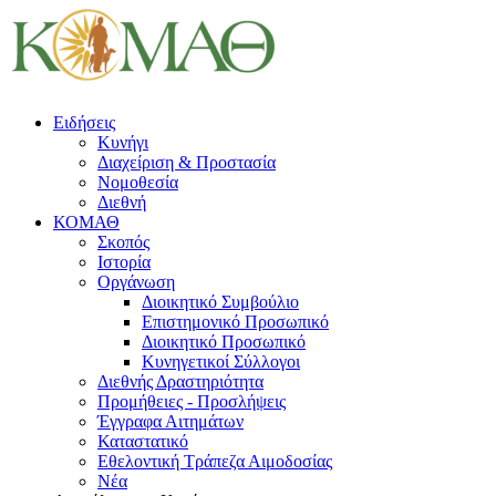
Ειδήσεις
Κυνήγι
Διαχείριση & Προστασία
Νομοθεσία
Διεθνή
ΚΟΜΑΘ
Σκοπός
Ιστορία
Οργάνωση
Διοικητικό Συμβούλιο
Επιστημονικό Προσωπικό
Διοικητικό Προσωπικό
Κυνηγετικοί Σύλλογοι
Διεθνής Δραστηριότητα
Προμήθειες - Προσλήψεις
Έγγραφα Αιτημάτων
Καταστατικό
Εθελοντική Τράπεζα Αιμοδοσίας
Νέα