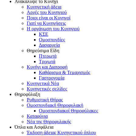
Ανακάλυψε το Κυνήγι
Κυνηγετική άδεια
Αρχές του Κυνηγιού
Ποιοι είναι οι Κυνηγοί
Γιατί να Κυνηγήσεις
Η οργάνωση του Κυνηγιού
ΚΣΕ
Ομοσπονδίες
Δασαρχεία
Θηρεύσιμα Είδη
Πτερωτά
Τριχωτά
Κυνήγι και Διατροφή
Καθάρισμα & Τεμαχισμός
Γαστρονομία
Κυνηγετικά Νέα
Κυνηγετικές σελίδες
Θηροφύλαξη
Ρυθμιστική Θήρας
Ομοσπονδιακή Θηροφυλακή
Oμοσπονδιακοί Θηροφύλακες
Καταφύγια
Νέα της Θηροφυλακής
Όπλα και Ασφάλεια
Έκδοση άδειας Κυνηγετικού όπλου