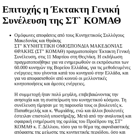
Επιτυχής η Έκτακτη Γενική
Συνέλευση της ΣΤ` ΚΟΜΑΘ
Ομόφωνες αποφάσεις από τους Κυνηγετικούς Συλλόγους
Μακεδονίας και Θράκης
ΣΤ" ΚΥΝΗΓΕΤΙΚΗ ΟΜΟΣΠΟΝΔΙΑ ΜΑΚΕΔΟΝΙΑΣ
ΘΡΑΚΗΣ (ΣΤ" ΚΟΜΑΘ) πραγματοποίησε Έκτακτη Γενική
Συνέλευση, στις 11 Μαρτίου στη Θες/νίκη. Η εκδήλωση
πραγματοποιήθηκε για να ενημερωθούν οι εκπρόσωποι των
60.000 κυνηγών της Βορείου Ελλάδας, για τις μεθοδευμένες
ενέργειες που γίνονται κατά του κυνηγιού στην Ελλάδα, και
για να αποφασισθούν από κοινού οι μελλοντικές
κινητοποιήσεις και άμεσες ενέργειες.
Η συμμετοχή ήταν πολύ μεγάλη, επιβεβαιώνοντας την
ανησυχία και τη συσπείρωση του κυνηγετικού κόσμου. Τη
συνέλευση τίμησαν με τη παρουσία τους οι βουλευτές κ.
Παπαθεμελής και κ. Ψωμιάδης, ενώ και άλλοι βουλευτές
έστειλαν επιστολή υποστήριξης. Μετά από την αναλυτική και
σφαιρική ενημέρωση της ομιλίας του Προέδρου της ΣΤ"
ΚΟΜΑΘ κ. Γ. Δέλλιου, τόσο για το θέμα της αιφνιδιαστικής
απόφασης της μείωσης της κυνηγετικής περιόδου, όσο και