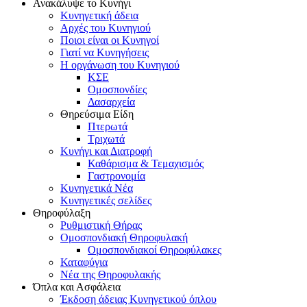
Ανακάλυψε το Κυνήγι
Κυνηγετική άδεια
Αρχές του Κυνηγιού
Ποιοι είναι οι Κυνηγοί
Γιατί να Κυνηγήσεις
Η οργάνωση του Κυνηγιού
ΚΣΕ
Ομοσπονδίες
Δασαρχεία
Θηρεύσιμα Είδη
Πτερωτά
Τριχωτά
Κυνήγι και Διατροφή
Καθάρισμα & Τεμαχισμός
Γαστρονομία
Κυνηγετικά Νέα
Κυνηγετικές σελίδες
Θηροφύλαξη
Ρυθμιστική Θήρας
Ομοσπονδιακή Θηροφυλακή
Oμοσπονδιακοί Θηροφύλακες
Καταφύγια
Νέα της Θηροφυλακής
Όπλα και Ασφάλεια
Έκδοση άδειας Κυνηγετικού όπλου