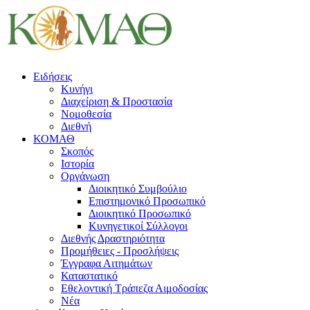
Ειδήσεις
Κυνήγι
Διαχείριση & Προστασία
Νομοθεσία
Διεθνή
ΚΟΜΑΘ
Σκοπός
Ιστορία
Οργάνωση
Διοικητικό Συμβούλιο
Επιστημονικό Προσωπικό
Διοικητικό Προσωπικό
Κυνηγετικοί Σύλλογοι
Διεθνής Δραστηριότητα
Προμήθειες - Προσλήψεις
Έγγραφα Αιτημάτων
Καταστατικό
Εθελοντική Τράπεζα Αιμοδοσίας
Νέα