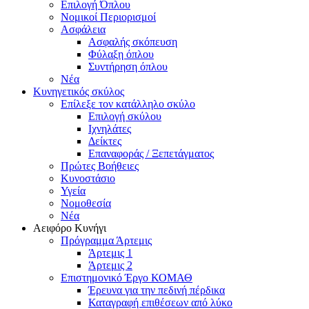
Επιλογή Όπλου
Νομικοί Περιορισμοί
Ασφάλεια
Ασφαλής σκόπευση
Φύλαξη όπλου
Συντήρηση όπλου
Νέα
Κυνηγετικός σκύλος
Επίλεξε τον κατάλληλο σκύλο
Επιλογή σκύλου
Ιχνηλάτες
Δείκτες
Επαναφοράς / Ξεπετάγματος
Πρώτες Βοήθειες
Κυνοστάσιο
Υγεία
Νομοθεσία
Νέα
Αειφόρο Κυνήγι
Πρόγραμμα Άρτεμις
Άρτεμις 1
Άρτεμις 2
Επιστημονικό Έργο ΚΟΜΑΘ
Έρευνα για την πεδινή πέρδικα
Καταγραφή επιθέσεων από λύκο