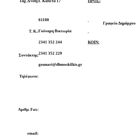
Ταχ. Δ/νση:
Γ. Καπέτα 17
ΠΡΟΣ:
61100
Γραφείο Δημάρχου
Γούναρη Βικτωρία
Τ. Κ.:
2341 352 244
ΚΟΙΝ:
2341 352 229
Συντάκτης:
gounari@dhmoskilkis.gr
Τηλέφωνο:
Αριθμ. Fax:
email: