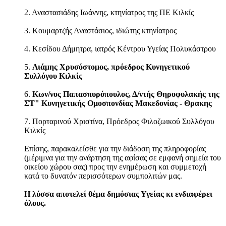
2. Αναστασιάδης Ιωάννης, κτηνίατρος της ΠΕ Κιλκίς
3. Κουμαρτζής Αναστάσιος, ιδιώτης κτηνίατρος
4. Κεσίδου Δήμητρα, ιατρός Κέντρου Υγείας Πολυκάστρου
5.
Λιάμης Χρυσόστομος, πρόεδρος Κυνηγετικού
Συλλόγου Κιλκίς
6.
Κων/νος Παπασπυρόπουλος, Δ/ντής Θηροφυλακής της
ΣΤ" Κυνηγετικής Ομοσπονδίας Μακεδονίας - Θρακης
7. Πορταρινού Χριστίνα, Πρόεδρος Φιλοζωικού Συλλόγου
Κιλκίς
Επίσης, παρακαλείσθε για την διάδοση της πληροφορίας
(μέριμνα για την ανάρτηση της αφίσας σε εμφανή σημεία του
οικείου χώρου σας) προς την ενημέρωση και συμμετοχή
κατά το δυνατόν περισσότερων συμπολιτών μας.
Η λύσσα αποτελεί θέμα δημόσιας Υγείας κι ενδιαφέρει
όλους.