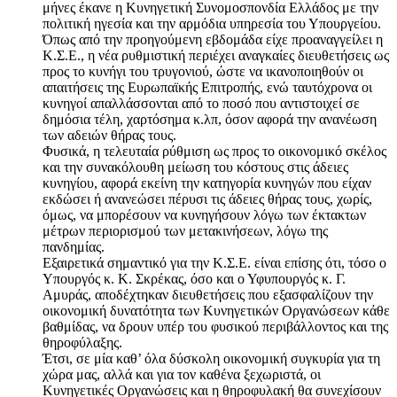
μήνες έκανε η Κυνηγετική Συνομοσπονδία Ελλάδος με την
πολιτική ηγεσία και την αρμόδια υπηρεσία του Υπουργείου.
Όπως από την προηγούμενη εβδομάδα είχε προαναγγείλει η
Κ.Σ.Ε., η νέα ρυθμιστική περιέχει αναγκαίες διευθετήσεις ως
προς το κυνήγι του τρυγονιού, ώστε να ικανοποιηθούν οι
απαιτήσεις της Ευρωπαϊκής Επιτροπής, ενώ ταυτόχρονα οι
κυνηγοί απαλλάσσονται από το ποσό που αντιστοιχεί σε
δημόσια τέλη, χαρτόσημα κ.λπ, όσον αφορά την ανανέωση
των αδειών θήρας τους.
Φυσικά, η τελευταία ρύθμιση ως προς το οικονομικό σκέλος
και την συνακόλουθη μείωση του κόστους στις άδειες
κυνηγίου, αφορά εκείνη την κατηγορία κυνηγών που είχαν
εκδώσει ή ανανεώσει πέρυσι τις άδειες θήρας τους, χωρίς,
όμως, να μπορέσουν να κυνηγήσουν λόγω των έκτακτων
μέτρων περιορισμού των μετακινήσεων, λόγω της
πανδημίας.
Εξαιρετικά σημαντικό για την Κ.Σ.Ε. είναι επίσης ότι, τόσο ο
Υπουργός κ. Κ. Σκρέκας, όσο και ο Υφυπουργός κ. Γ.
Αμυράς, αποδέχτηκαν διευθετήσεις που εξασφαλίζουν την
οικονομική δυνατότητα των Κυνηγετικών Οργανώσεων κάθε
βαθμίδας, να δρουν υπέρ του φυσικού περιβάλλοντος και της
θηροφύλαξης.
Έτσι, σε μία καθ’ όλα δύσκολη οικονομική συγκυρία για τη
χώρα μας, αλλά και για τον καθένα ξεχωριστά, οι
Κυνηγετικές Οργανώσεις και η θηροφυλακή θα συνεχίσουν