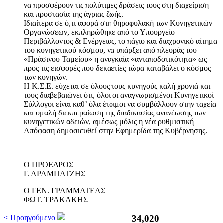
να προσφέρουν τις πολύτιμες δράσεις τους στη διαχείριση
και προστασία της άγριας ζωής.
Ιδιαίτερα σε ό,τι αφορά στη θηροφυλακή των Κυνηγετικών
Οργανώσεων, εκπληρώθηκε από το Υπουργείο
Περιβάλλοντος & Ενέργειας, το πάγιο και διαχρονικό αίτημα
του κυνηγετικού κόσμου, να υπάρξει από πλευράς του
«Πράσινου Ταμείου» η αναγκαία «ανταποδοτικότητα» ως
προς τις εισφορές που δεκαετίες τώρα καταβάλει ο κόσμος
των κυνηγών.
H Κ.Σ.Ε. εύχεται σε όλους τους κυνηγούς καλή χρονιά και
τους διαβεβαιώνει ότι, όλοι οι αναγνωρισμένοι Κυνηγετικοί
Σύλλογοι είναι καθ’ όλα έτοιμοι να συμβάλλουν στην ταχεία
και ομαλή διεκπεραίωση της διαδικασίας ανανέωσης των
κυνηγετικών αδειών, αμέσως μόλις η νέα ρυθμιστική
Απόφαση δημοσιευθεί στην Εφημερίδα της Κυβέρνησης.
Ο ΠΡΟΕΔΡΟΣ
Γ. ΑΡΑΜΠΑΤΖΗΣ
Ο ΓΕΝ. ΓΡΑΜΜΑΤΕΑΣ
ΦΩΤ. ΤΡΑΚΑΚΗΣ
< Προηγούμενο
36,507