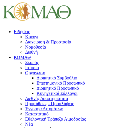
Ειδήσεις
Κυνήγι
Διαχείριση & Προστασία
Νομοθεσία
Διεθνή
ΚΟΜΑΘ
Σκοπός
Ιστορία
Οργάνωση
Διοικητικό Συμβούλιο
Επιστημονικό Προσωπικό
Διοικητικό Προσωπικό
Κυνηγετικοί Σύλλογοι
Διεθνής Δραστηριότητα
Προμήθειες - Προσλήψεις
Έγγραφα Αιτημάτων
Καταστατικό
Εθελοντική Τράπεζα Αιμοδοσίας
Νέα