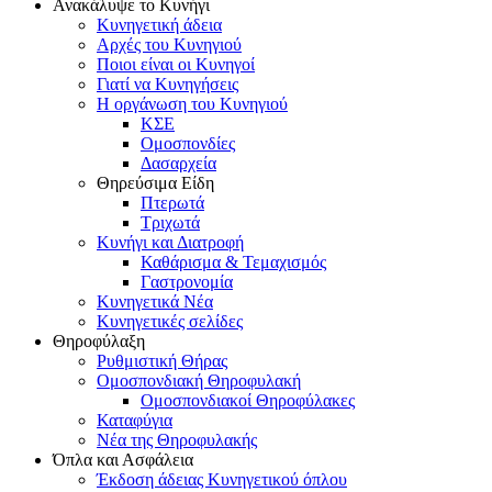
Ανακάλυψε το Κυνήγι
Κυνηγετική άδεια
Αρχές του Κυνηγιού
Ποιοι είναι οι Κυνηγοί
Γιατί να Κυνηγήσεις
Η οργάνωση του Κυνηγιού
ΚΣΕ
Ομοσπονδίες
Δασαρχεία
Θηρεύσιμα Είδη
Πτερωτά
Τριχωτά
Κυνήγι και Διατροφή
Καθάρισμα & Τεμαχισμός
Γαστρονομία
Κυνηγετικά Νέα
Κυνηγετικές σελίδες
Θηροφύλαξη
Ρυθμιστική Θήρας
Ομοσπονδιακή Θηροφυλακή
Oμοσπονδιακοί Θηροφύλακες
Καταφύγια
Νέα της Θηροφυλακής
Όπλα και Ασφάλεια
Έκδοση άδειας Κυνηγετικού όπλου