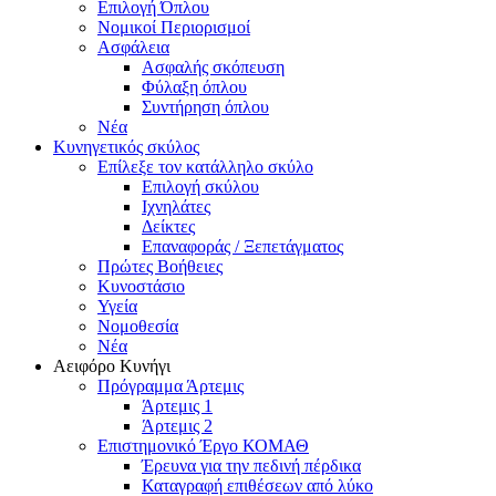
Επιλογή Όπλου
Νομικοί Περιορισμοί
Ασφάλεια
Ασφαλής σκόπευση
Φύλαξη όπλου
Συντήρηση όπλου
Νέα
Κυνηγετικός σκύλος
Επίλεξε τον κατάλληλο σκύλο
Επιλογή σκύλου
Ιχνηλάτες
Δείκτες
Επαναφοράς / Ξεπετάγματος
Πρώτες Βοήθειες
Κυνοστάσιο
Υγεία
Νομοθεσία
Νέα
Αειφόρο Κυνήγι
Πρόγραμμα Άρτεμις
Άρτεμις 1
Άρτεμις 2
Επιστημονικό Έργο ΚΟΜΑΘ
Έρευνα για την πεδινή πέρδικα
Καταγραφή επιθέσεων από λύκο