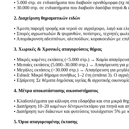
• 5.000 στρ. σε ενδιαιτήματα που διαβιούν ορνιθόμορφα (πχ π
• 30.000 στρ. σε ενδιαιτήματα που διαβιούν δασόβια πτηνά & 
2. Διαχείριση θηραματικών ειδών
• Άμεση παροχή τροφής και νερού σε αγριόχοιρο, λαγό και ελ
• Σπορές αγρωστωδών & ψυχανθών, ποτίστρες, τεχνητές φωλι
• Απομάκρυνση αδεσπότων, αλεπούδων, κορακοειδών με επιλ
3. Χωρικές & Χρονικές απαγορεύσεις θήρας
• Μικρές καμένες εκτάσεις (<5.000 στρ.) → Καμία απαγόρευ
• Μεσαίες εκτάσεις (5.000–30.000 στρ.) → Απαγόρευση για μι
• Μεγάλες εκτάσεις (>30.000 στρ.) → Απαγόρευση για μεγάλα 
• Ειδικά: Μικρό θήραμα συνήθως 1–2 έτη (σπάνια 3). Ο αγριό
• Εξαίρεση: Σε θέματα δημόσιας υγείας & αγροτικής οικονομία
4. Μέτρα αποκατάστασης οικοσυστήματος
• Κλαδοπλέγματα για κάλυψη στα εδαφόβια και στα μικρά θη
• Διατήρηση 10–20 καμένων δέντρων/εκτάριο για πτηνά και α
• Διατήρηση των διάκενων και φυτεύσεις τουλάχιστον 5% με
5. Όρια απαγορευμένης έκτασης