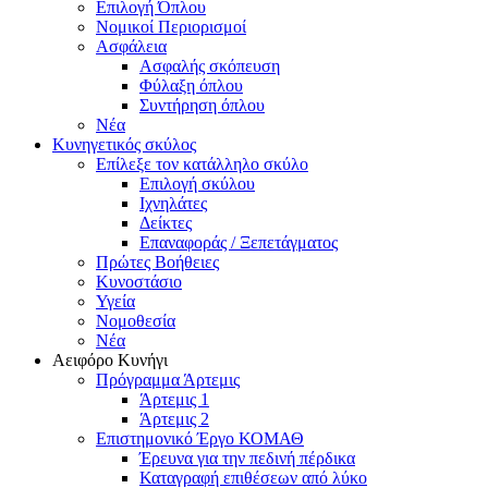
Επιλογή Όπλου
Νομικοί Περιορισμοί
Ασφάλεια
Ασφαλής σκόπευση
Φύλαξη όπλου
Συντήρηση όπλου
Νέα
Κυνηγετικός σκύλος
Επίλεξε τον κατάλληλο σκύλο
Επιλογή σκύλου
Ιχνηλάτες
Δείκτες
Επαναφοράς / Ξεπετάγματος
Πρώτες Βοήθειες
Κυνοστάσιο
Υγεία
Νομοθεσία
Νέα
Αειφόρο Κυνήγι
Πρόγραμμα Άρτεμις
Άρτεμις 1
Άρτεμις 2
Επιστημονικό Έργο ΚΟΜΑΘ
Έρευνα για την πεδινή πέρδικα
Καταγραφή επιθέσεων από λύκο