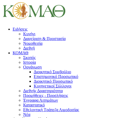
Ειδήσεις
Κυνήγι
Διαχείριση & Προστασία
Νομοθεσία
Διεθνή
ΚΟΜΑΘ
Σκοπός
Ιστορία
Οργάνωση
Διοικητικό Συμβούλιο
Επιστημονικό Προσωπικό
Διοικητικό Προσωπικό
Κυνηγετικοί Σύλλογοι
Διεθνής Δραστηριότητα
Προμήθειες - Προσλήψεις
Έγγραφα Αιτημάτων
Καταστατικό
Εθελοντική Τράπεζα Αιμοδοσίας
Νέα