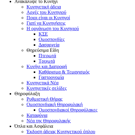
Ανακάλυψε το Κυνήγι
Κυνηγετική άδεια
Αρχές του Κυνηγιού
Ποιοι είναι οι Κυνηγοί
Γιατί να Κυνηγήσεις
Η οργάνωση του Κυνηγιού
ΚΣΕ
Ομοσπονδίες
Δασαρχεία
Θηρεύσιμα Είδη
Πτερωτά
Τριχωτά
Κυνήγι και Διατροφή
Καθάρισμα & Τεμαχισμός
Γαστρονομία
Κυνηγετικά Νέα
Κυνηγετικές σελίδες
Θηροφύλαξη
Ρυθμιστική Θήρας
Ομοσπονδιακή Θηροφυλακή
Oμοσπονδιακοί Θηροφύλακες
Καταφύγια
Νέα της Θηροφυλακής
Όπλα και Ασφάλεια
Έκδοση άδειας Κυνηγετικού όπλου