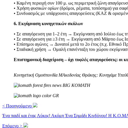
• Καμένη περιοχή συν 100 μ. ως περιμετρική ζώνη απαγόρευσ
• Χρήση φυσικών ορίων (δρόμοι, ρέματα, τοπόσημα) για σαφ
• Συνδυασμός με υπάρχουσες απαγορεύσεις (ΚΑΖ & ορισμέν
6. Εκγύμναση κυνηγετικών σκύλων
• Σε απαγόρευση για 1–2 έτη → Εκγύμναση από Ιούλιο έως τ
• Σε απαγόρευση για ≥3 έτη → Εκγύμναση από Μάρτιο έως Ιού
• Επίσημοι αγώνες → Δυνατοί μετά το 2ο έτος (π.χ. Εθνικό 
• Σταδιακή χρήση → Ομαλή επανένταξη του χώρου εκγύμνασ
Επιστημονική διαχείριση – όχι τυφλές απαγορεύσεις: οι κ
Κυνηγετική Ομοσπονδία ΜΑκεδονίας Θράκης: Κυνηγάμε Υπεύ
< Προηγούμενο
Ένα παιδί και ένας Λύκος! Ακόμη Ένα Σημάδι Κινδύνου! Η Κ.Ο.ΜΑ.
Επόμενο >