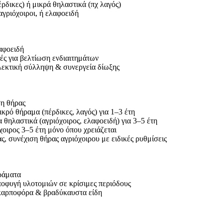
έρδικες) ή μικρά θηλαστικά (πχ λαγός)
αγριόχοιροι, ή ελαφοειδή
αφοειδή
ές για βελτίωση ενδιαιτημάτων
εκτική σύλληψη & συνεργεία δίωξης
ση θήρας
κρό θήραμα (πέρδικες, λαγός) για 1–3 έτη
θηλαστικά (αγριόχοιρος, ελαφοειδή) για 3–5 έτη
χοιρος 3–5 έτη μόνο όπου χρειάζεται
ς, συνέχιση θήρας αγριόχοιρου με ειδικές ρυθμίσεις
ράματα
ποφυγή υλοτομιών σε κρίσιμες περιόδους
 καρποφόρα & βραδύκαυστα είδη