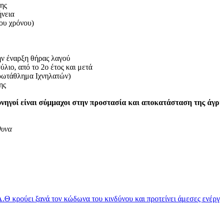
ης
ήνεια
ου χρόνου)
ην έναρξη θήρας λαγού
λιο, από το 2ο έτος και μετά
Πρωτάθλημα Ιχνηλατών)
ης
υνηγοί είναι σύμμαχοι στην προστασία και αποκατάσταση της άγρ
θυνα
Θ κρούει ξανά τον κώδωνα του κινδύνου και προτείνει άμεσες ενέργ