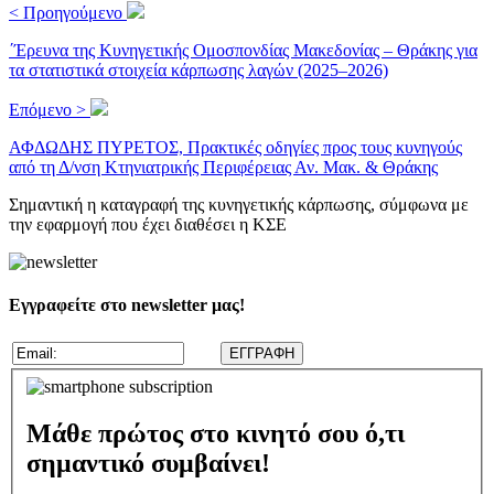
< Προηγούμενο
΄Έρευνα της Κυνηγετικής Ομοσπονδίας Μακεδονίας – Θράκης για
τα στατιστικά στοιχεία κάρπωσης λαγών (2025–2026)
Επόμενο >
ΑΦΔΩΔΗΣ ΠΥΡΕΤΟΣ, Πρακτικές οδηγίες προς τους κυνηγούς
από τη Δ/νση Κτηνιατρικής Περιφέρειας Αν. Μακ. & Θράκης
Σημαντική η καταγραφή της κυνηγετικής κάρπωσης, σύμφωνα με
την εφαρμογή που έχει διαθέσει η ΚΣΕ
Εγγραφείτε στο newsletter μας!
Μάθε πρώτος στο κινητό σου ό,τι
σημαντικό συμβαίνει!