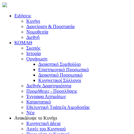
Ειδήσεις
Κυνήγι
Διαχείριση & Προστασία
Νομοθεσία
Διεθνή
ΚΟΜΑΘ
Σκοπός
Ιστορία
Οργάνωση
Διοικητικό Συμβούλιο
Επιστημονικό Προσωπικό
Διοικητικό Προσωπικό
Κυνηγετικοί Σύλλογοι
Διεθνής Δραστηριότητα
Προμήθειες - Προσλήψεις
Έγγραφα Αιτημάτων
Καταστατικό
Εθελοντική Τράπεζα Αιμοδοσίας
Νέα
Ανακάλυψε το Κυνήγι
Κυνηγετική άδεια
Αρχές του Κυνηγιού