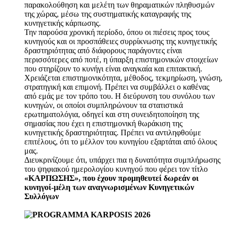
παρακολούθηση και μελέτη των θηραματικών πληθυσμών
της χώρας, μέσω της συστηματικής καταγραφής της
κυνηγετικής κάρπωσης.
Την παρούσα χρονική περίοδο, όπου οι πιέσεις προς τους
κυνηγούς και οι προσπάθειες συρρίκνωσης της κυνηγετικής
δραστηριότητας από διάφορους παράγοντες είναι
περισσότερες από ποτέ, η ύπαρξη επιστημονικών στοιχείων
που στηρίζουν το κυνήγι είναι αναγκαία και επιτακτική.
Χρειάζεται επιστημονικότητα, μέθοδος, τεκμηρίωση, γνώση,
στρατηγική και επιμονή. Πρέπει να συμβάλλει ο καθένας
από εμάς με τον τρόπο του. Η διεύρυνση του συνόλου των
κυνηγών, οι οποίοι συμπληρώνουν τα στατιστικά
ερωτηματολόγια, οδηγεί και στη συνειδητοποίηση της
σημασίας που έχει η επιστημονική θωράκιση της
κυνηγετικής δραστηριότητας. Πρέπει να αντιληφθούμε
επιτέλους, ότι το μέλλον του κυνηγίου εξαρτάται από όλους
μας.
Διευκρινίζουμε ότι, υπάρχει πια η δυνατότητα συμπλήρωσης
του ψηφιακού ημερολογίου κυνηγού που φέρει τον τίτλο
«ΚΑΡΠΩΣΗΣ», που έχουν προμηθευτεί δωρεάν οι
κυνηγοί-μέλη των αναγνωρισμένων Κυνηγετικών
Συλλόγων