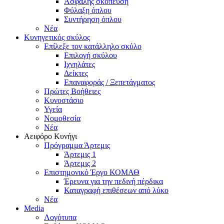
Ασφαλής σκόπευση
Φύλαξη όπλου
Συντήρηση όπλου
Νέα
Κυνηγετικός σκύλος
Επίλεξε τον κατάλληλο σκύλο
Επιλογή σκύλου
Ιχνηλάτες
Δείκτες
Επαναφοράς / Ξεπετάγματος
Πρώτες Βοήθειες
Κυνοστάσιο
Υγεία
Νομοθεσία
Νέα
Αειφόρο Κυνήγι
Πρόγραμμα Άρτεμις
Άρτεμις 1
Άρτεμις 2
Επιστημονικό Έργο ΚΟΜΑΘ
Έρευνα για την πεδινή πέρδικα
Καταγραφή επιθέσεων από λύκο
Νέα
Media
Λογότυπα