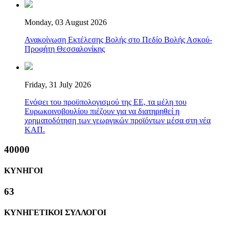
Monday, 03 August 2026
Ανακοίνωση Εκτέλεσης Βολής στο Πεδίο Βολής Ασκού-
Προφήτη Θεσσαλονίκης
Friday, 31 July 2026
Ενόψει του προϋπολογισμού της ΕΕ, τα μέλη του
Ευρωκοινοβουλίου πιέζουν για να διατηρηθεί η
χρηματοδότηση των γεωργικών προϊόντων μέσα στη νέα
ΚΑΠ.
40000
ΚΥΝΗΓΟΙ
63
ΚΥΝΗΓΕΤΙΚΟΙ ΣΥΛΛΟΓΟΙ