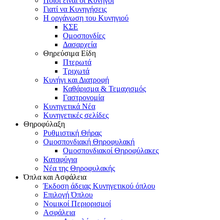
Ποιοι είναι οι Κυνηγοί
Γιατί να Κυνηγήσεις
Η οργάνωση του Κυνηγιού
ΚΣΕ
Ομοσπονδίες
Δασαρχεία
Θηρεύσιμα Είδη
Πτερωτά
Τριχωτά
Κυνήγι και Διατροφή
Καθάρισμα & Τεμαχισμός
Γαστρονομία
Κυνηγετικά Νέα
Κυνηγετικές σελίδες
Θηροφύλαξη
Ρυθμιστική Θήρας
Ομοσπονδιακή Θηροφυλακή
Oμοσπονδιακοί Θηροφύλακες
Καταφύγια
Νέα της Θηροφυλακής
Όπλα και Ασφάλεια
Έκδοση άδειας Κυνηγετικού όπλου
Επιλογή Όπλου
Νομικοί Περιορισμοί
Ασφάλεια