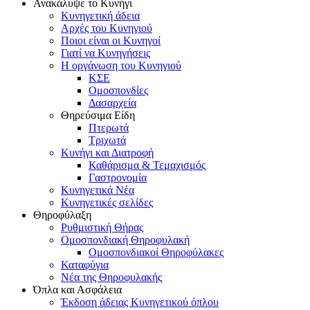
Ανακάλυψε το Κυνήγι
Κυνηγετική άδεια
Αρχές του Κυνηγιού
Ποιοι είναι οι Κυνηγοί
Γιατί να Κυνηγήσεις
Η οργάνωση του Κυνηγιού
ΚΣΕ
Ομοσπονδίες
Δασαρχεία
Θηρεύσιμα Είδη
Πτερωτά
Τριχωτά
Κυνήγι και Διατροφή
Καθάρισμα & Τεμαχισμός
Γαστρονομία
Κυνηγετικά Νέα
Κυνηγετικές σελίδες
Θηροφύλαξη
Ρυθμιστική Θήρας
Ομοσπονδιακή Θηροφυλακή
Oμοσπονδιακοί Θηροφύλακες
Καταφύγια
Νέα της Θηροφυλακής
Όπλα και Ασφάλεια
Έκδοση άδειας Κυνηγετικού όπλου