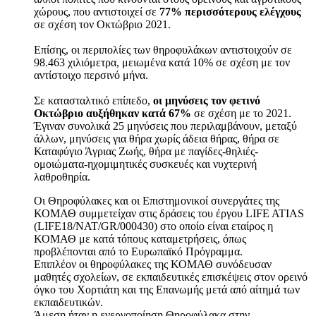
χώρους, που αντιστοιχεί σε
77% περισσότερους ελέγχους
σε σχέση τον Οκτώβριο 2021.
Επίσης, οι περιπολίες των θηροφυλάκων αντιστοιχούν σε
98.463 χιλιόμετρα, μειωμένα κατά 10% σε σχέση με τον
αντίστοιχο περσινό μήνα.
Σε κατασταλτικό επίπεδο,
οι μηνύσεις τον φετινό
Οκτώβριο αυξήθηκαν κατά 67%
σε σχέση με το 2021.
Έγιναν συνολικά 25 μηνύσεις που περιλαμβάνουν, μεταξύ
άλλων, μηνύσεις για θήρα χωρίς άδεια θήρας, θήρα σε
Καταφύγιο Άγριας Ζωής, θήρα με παγίδες-θηλιές-
ομοιώματα-ηχομιμητικές συσκευές και νυχτερινή
λαθροθηρία.
Οι Θηροφύλακες και οι Επιστημονικοί συνεργάτες της
ΚΟΜΑΘ συμμετείχαν στις δράσεις του έργου LIFE ATIAS
(LIFE18/NAT/GR/000430) στο οποίο είναι εταίρος η
ΚΟΜΑΘ με κατά τόπους καταμετρήσεις, όπως
προβλέπονται από το Ευρωπαϊκό Πρόγραμμα.
Επιπλέον οι θηροφύλακες της ΚΟΜΑΘ συνόδευσαν
μαθητές σχολείων, σε εκπαιδευτικές επισκέψεις στον ορεινό
όγκο του Χορτιάτη και της Επανωμής μετά από αίτημά των
εκπαιδευτικών.
Άμεση ήταν η ενεργοποίηση Θηροφύλακα στην