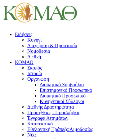
Ειδήσεις
Κυνήγι
Διαχείριση & Προστασία
Νομοθεσία
Διεθνή
ΚΟΜΑΘ
Σκοπός
Ιστορία
Οργάνωση
Διοικητικό Συμβούλιο
Επιστημονικό Προσωπικό
Διοικητικό Προσωπικό
Κυνηγετικοί Σύλλογοι
Διεθνής Δραστηριότητα
Προμήθειες - Προσλήψεις
Έγγραφα Αιτημάτων
Καταστατικό
Εθελοντική Τράπεζα Αιμοδοσίας
Νέα