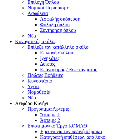
Επιλογή Όπλου
Νομικοί Περιορισμοί
Ασφάλεια
Ασφαλής σκόπευση
Φύλαξη όπλου
Συντήρηση όπλου
Νέα
Κυνηγετικός σκύλος
Επίλεξε τον κατάλληλο σκύλο
Επιλογή σκύλου
Ιχνηλάτες
Δείκτες
Επαναφοράς / Ξεπετάγματος
Πρώτες Βοήθειες
Κυνοστάσιο
Υγεία
Νομοθεσία
Νέα
Αειφόρο Κυνήγι
Πρόγραμμα Άρτεμις
Άρτεμις 1
Άρτεμις 2
Επιστημονικό Έργο ΚΟΜΑΘ
Έρευνα για την πεδινή πέρδικα
Καταγραφή επιθέσεων από λύκο