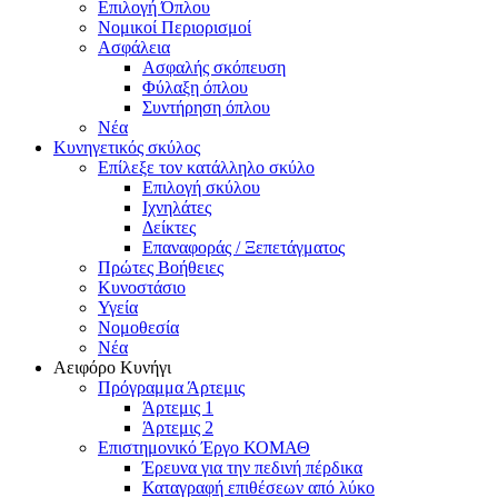
Επιλογή Όπλου
Νομικοί Περιορισμοί
Ασφάλεια
Ασφαλής σκόπευση
Φύλαξη όπλου
Συντήρηση όπλου
Νέα
Κυνηγετικός σκύλος
Επίλεξε τον κατάλληλο σκύλο
Επιλογή σκύλου
Ιχνηλάτες
Δείκτες
Επαναφοράς / Ξεπετάγματος
Πρώτες Βοήθειες
Κυνοστάσιο
Υγεία
Νομοθεσία
Νέα
Αειφόρο Κυνήγι
Πρόγραμμα Άρτεμις
Άρτεμις 1
Άρτεμις 2
Επιστημονικό Έργο ΚΟΜΑΘ
Έρευνα για την πεδινή πέρδικα
Καταγραφή επιθέσεων από λύκο