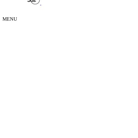
Powered by
| Copyright 2026 © • Κυνηγετική Ομοσπονδία
Μακεδονίας Θράκης
MENU