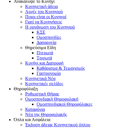
Ανακάλυψε το Κυνήγι
Κυνηγετική άδεια
Αρχές του Κυνηγιού
Ποιοι είναι οι Κυνηγοί
Γιατί να Κυνηγήσεις
Η οργάνωση του Κυνηγιού
ΚΣΕ
Ομοσπονδίες
Δασαρχεία
Θηρεύσιμα Είδη
Πτερωτά
Τριχωτά
Κυνήγι και Διατροφή
Καθάρισμα & Τεμαχισμός
Γαστρονομία
Κυνηγετικά Νέα
Κυνηγετικές σελίδες
Θηροφύλαξη
Ρυθμιστική Θήρας
Ομοσπονδιακή Θηροφυλακή
Oμοσπονδιακοί Θηροφύλακες
Καταφύγια
Νέα της Θηροφυλακής
Όπλα και Ασφάλεια
Έκδοση άδειας Κυνηγετικού όπλου