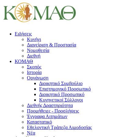
Ειδήσεις
Κυνήγι
Διαχείριση & Προστασία
Νομοθεσία
Διεθνή
ΚΟΜΑΘ
Σκοπός
Ιστορία
Οργάνωση
Διοικητικό Συμβούλιο
Επιστημονικό Προσωπικό
Διοικητικό Προσωπικό
Κυνηγετικοί Σύλλογοι
Διεθνής Δραστηριότητα
Προμήθειες - Προσλήψεις
Έγγραφα Αιτημάτων
Καταστατικό
Εθελοντική Τράπεζα Αιμοδοσίας
Νέα