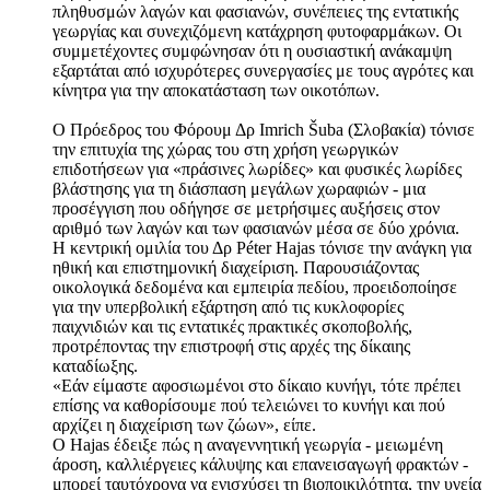
πληθυσμών λαγών και φασιανών, συνέπειες της εντατικής
γεωργίας και συνεχιζόμενη κατάχρηση φυτοφαρμάκων. Οι
συμμετέχοντες συμφώνησαν ότι η ουσιαστική ανάκαμψη
εξαρτάται από ισχυρότερες συνεργασίες με τους αγρότες και
κίνητρα για την αποκατάσταση των οικοτόπων.
Ο Πρόεδρος του Φόρουμ Δρ Imrich Šuba (Σλοβακία) τόνισε
την επιτυχία της χώρας του στη χρήση γεωργικών
επιδοτήσεων για «πράσινες λωρίδες» και φυσικές λωρίδες
βλάστησης για τη διάσπαση μεγάλων χωραφιών - μια
προσέγγιση που οδήγησε σε μετρήσιμες αυξήσεις στον
αριθμό των λαγών και των φασιανών μέσα σε δύο χρόνια.
Η κεντρική ομιλία του Δρ Péter Hajas τόνισε την ανάγκη για
ηθική και επιστημονική διαχείριση. Παρουσιάζοντας
οικολογικά δεδομένα και εμπειρία πεδίου, προειδοποίησε
για την υπερβολική εξάρτηση από τις κυκλοφορίες
παιχνιδιών και τις εντατικές πρακτικές σκοποβολής,
προτρέποντας την επιστροφή στις αρχές της δίκαιης
καταδίωξης.
«Εάν είμαστε αφοσιωμένοι στο δίκαιο κυνήγι, τότε πρέπει
επίσης να καθορίσουμε πού τελειώνει το κυνήγι και πού
αρχίζει η διαχείριση των ζώων», είπε.
Ο Hajas έδειξε πώς η αναγεννητική γεωργία - μειωμένη
άροση, καλλιέργειες κάλυψης και επανεισαγωγή φρακτών -
μπορεί ταυτόχρονα να ενισχύσει τη βιοποικιλότητα, την υγεία