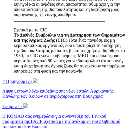
κυνηγοί και οι αγρότες είναι απαραίτητοι σύμμαχοι για την
αποκατάσταση της βιοποικιλότητας και τη διατήρηση μιας
παραγωγικής, ζωντανής υπαίθρου.
________________________________________
Σχετικά με το CIC
Το Διεθνές Συμβούλιο για τη Διατήρηση των Θηραμάτων
και της Άγριας Ζωής (CIC)
είναι ένας παγκόσμιος μη
κερδοσκοπικός οργανισμός που υποστηρίζει τη διατήρηση
της βιοποικιλότητας μέσω της βιώσιμης χρήσης. Ιδρύθηκε το
1930, το CIC ενώνει κυβερνήσεις, ΜΚΟ και ειδικούς από
περισσότερες από 80 χώρες για να διασφαλίσει ότι το κυνήγι
και η διαχείριση της άγριας ζωής θα συνεχίσουν να παρέχουν
υπηρεσίες στη φύση και την κοινωνία.
< Προηγούμενο
Λήψη μέτρων λόγω επιβεβαίωσης νέων εστιών Αφρικανικής
Πανώλης των Χοίρων σε αγριόχοιρους στη Βουλγαρία
Επόμενο >
Η ΚΟΜΑΘ σας ενημερώνει για συνέντευξη του Γενικού
Γραμματέα της FACE σχετικά με την ανάκαμψη του πληθυσμού
του λύκου στην Ευρώπη