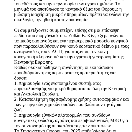
του εδάφους και την κερδοφορία των αγροκτημάτων. Το
μήνυμά του αποτύπωσε το κεντρικό θέμα του Φόρουμ: η
βιώσιμη διαχείριση μικρών θηραμάτων πρέπει να ενώνει την
οικολογία, την ηθική και την οικονομία.
Οι συμμετέχοντες συμμετείχαν επίσης σε μια επίσκεψη
πεδίου που διοργάνωσε ο κ. Zoltán B. Kiss, εξερευνώντας
τοπικούς φασιανούς και ένα περιφερειακό μουσείο κυνηγιού
πριν παρακολουθήσουν ένα κοινό εορταστικό δείπνο με τους
ανταγωνιστές του CACIT, γιορτάζοντας την κοινή
κυνηγετική κληρονομιά και την αγροτική γαστρονομία της
Κεντρικής Ευρώπης.
Καθώς ολοκληρώθηκε η συνάντηση, οι εκπρόσωποι
προσδιόρισαν τρεις περιφερειακές προτεραιότητες για
δράση:
1. Δημιουργία ενός ενοποιημένου συστήματος
παρακολούθησης για μικρά θηράματα σε όλη την Κεντρική
και Ανατολική Ευρώπη.
2. Καταπολέμηση της παράνομης χρήσης φυτοφαρμάκων και
των γεωργικών χημικών ουσιών που βλάπτουν την άγρια
ζωή.
3. Δημιουργία εθνικών πλατφορμών που συνδέουν
κυνηγετικές ενώσεις, αγρότες και περιβαλλοντικές ΜΚΟ για
τον συντονισμό της αποκατάστασης των οικοτόπων.
Το Συντονιστικό Φόρουμ του 2025 επιβεβαίωσε ότι οι