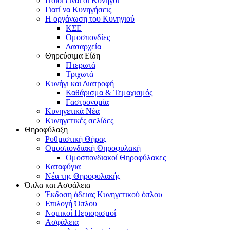
Ποιοι είναι οι Κυνηγοί
Γιατί να Κυνηγήσεις
Η οργάνωση του Κυνηγιού
ΚΣΕ
Ομοσπονδίες
Δασαρχεία
Θηρεύσιμα Είδη
Πτερωτά
Τριχωτά
Κυνήγι και Διατροφή
Καθάρισμα & Τεμαχισμός
Γαστρονομία
Κυνηγετικά Νέα
Κυνηγετικές σελίδες
Θηροφύλαξη
Ρυθμιστική Θήρας
Ομοσπονδιακή Θηροφυλακή
Oμοσπονδιακοί Θηροφύλακες
Καταφύγια
Νέα της Θηροφυλακής
Όπλα και Ασφάλεια
Έκδοση άδειας Κυνηγετικού όπλου
Επιλογή Όπλου
Νομικοί Περιορισμοί
Ασφάλεια