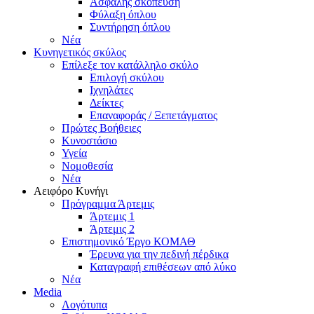
Ασφαλής σκόπευση
Φύλαξη όπλου
Συντήρηση όπλου
Νέα
Κυνηγετικός σκύλος
Επίλεξε τον κατάλληλο σκύλο
Επιλογή σκύλου
Ιχνηλάτες
Δείκτες
Επαναφοράς / Ξεπετάγματος
Πρώτες Βοήθειες
Κυνοστάσιο
Υγεία
Νομοθεσία
Νέα
Αειφόρο Κυνήγι
Πρόγραμμα Άρτεμις
Άρτεμις 1
Άρτεμις 2
Επιστημονικό Έργο ΚΟΜΑΘ
Έρευνα για την πεδινή πέρδικα
Καταγραφή επιθέσεων από λύκο
Νέα
Media
Λογότυπα