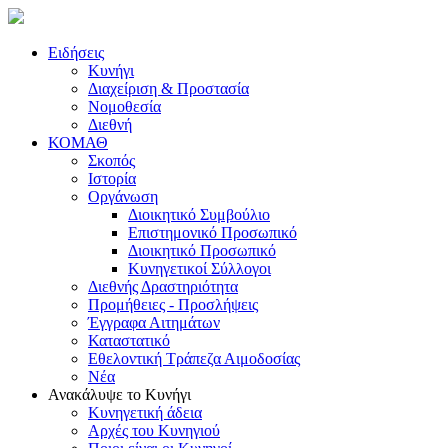
Ειδήσεις
Κυνήγι
Διαχείριση & Προστασία
Νομοθεσία
Διεθνή
ΚΟΜΑΘ
Σκοπός
Ιστορία
Οργάνωση
Διοικητικό Συμβούλιο
Επιστημονικό Προσωπικό
Διοικητικό Προσωπικό
Κυνηγετικοί Σύλλογοι
Διεθνής Δραστηριότητα
Προμήθειες - Προσλήψεις
Έγγραφα Αιτημάτων
Καταστατικό
Εθελοντική Τράπεζα Αιμοδοσίας
Νέα
Ανακάλυψε το Κυνήγι
Κυνηγετική άδεια
Αρχές του Κυνηγιού