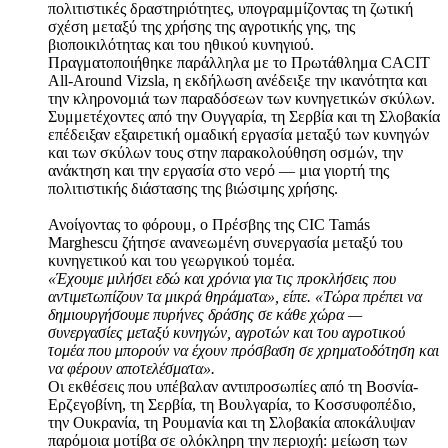
πολιτιστικές δραστηριότητες, υπογραμμίζοντας τη ζωτική
σχέση μεταξύ της χρήσης της αγροτικής γης, της
βιοποικιλότητας και του ηθικού κυνηγιού.
Πραγματοποιήθηκε παράλληλα με το Πρωτάθλημα CACIT
All-Around Vizsla, η εκδήλωση ανέδειξε την ικανότητα και
την κληρονομιά των παραδόσεων των κυνηγετικών σκύλων.
Συμμετέχοντες από την Ουγγαρία, τη Σερβία και τη Σλοβακία
επέδειξαν εξαιρετική ομαδική εργασία μεταξύ των κυνηγών
και των σκύλων τους στην παρακολούθηση οσμών, την
ανάκτηση και την εργασία στο νερό — μια γιορτή της
πολιτιστικής διάστασης της βιώσιμης χρήσης.
Ανοίγοντας το φόρουμ, ο Πρέσβης της CIC Tamás
Marghescu ζήτησε ανανεωμένη συνεργασία μεταξύ του
κυνηγετικού και του γεωργικού τομέα.
«Έχουμε μιλήσει εδώ και χρόνια για τις προκλήσεις που
αντιμετωπίζουν τα μικρά θηράματα», είπε. «Τώρα πρέπει να
δημιουργήσουμε πυρήνες δράσης σε κάθε χώρα —
συνεργασίες μεταξύ κυνηγών, αγροτών και του αγροτικού
τομέα που μπορούν να έχουν πρόσβαση σε χρηματοδότηση και
να φέρουν αποτελέσματα».
Οι εκθέσεις που υπέβαλαν αντιπροσωπίες από τη Βοσνία-
Ερζεγοβίνη, τη Σερβία, τη Βουλγαρία, το Κοσσυφοπέδιο,
την Ουκρανία, τη Ρουμανία και τη Σλοβακία αποκάλυψαν
παρόμοια μοτίβα σε ολόκληρη την περιοχή: μείωση των