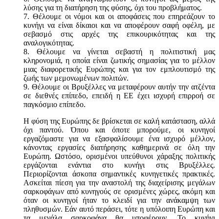
λύσης για τη διατήρηση της φύσης, όχι του προβλήματος.
7. Θέλουμε οι νόμοι και οι αποφάσεις που επηρεάζουν το
κυνήγι να είναι δίκαιοι και να αποφέρουν σαφή οφέλη, με
σεβασμό στις αρχές της επικουρικότητας και της
αναλογικότητας.
8. Θέλουμε να γίνεται σεβαστή η πολιτιστική μας
κληρονομιά, η οποία είναι ζωτικής σημασίας για το μέλλον
μιας διαφορετικής Ευρώπης και για τον εμπλουτισμό της
ζωής των μεμονωμένων πολιτών.
9. Θέλουμε οι Βρυξέλλες να μεταφέρουν αυτήν την ατζέντα
σε διεθνές επίπεδο, επειδή η ΕΕ έχει ισχυρή επιρροή σε
παγκόσμιο επίπεδο.
Η φύση της Ευρώπης δε βρίσκεται σε καλή κατάσταση, αλλά
όχι παντού. Όπου και όποτε μπορούμε, οι κυνηγοί
εργαζόμαστε για να εξασφαλίσουμε ένα ισχυρό μέλλον,
κάνοντας εργασίες διατήρησης καθημερινά σε όλη την
Ευρώπη. Ωστόσο, ορισμένοι υπεύθυνοι χάραξης πολιτικής
εργάζονται ενάντια στο κυνήγι στις Βρυξέλλες.
Περιορίζονται άσκοπα σημαντικές κυνηγετικές πρακτικές.
Ασκείται πίεση για την αναστολή της διαχείρισης μεγάλων
σαρκοφάγων από κυνηγούς σε ορισμένες χώρες, ακόμη και
όταν οι κυνηγοί ήταν το κλειδί για την ανάκαμψη των
πληθυσμών. Εάν αυτό περάσει, τότε η υπόλοιπη Ευρώπη και
τα μεγάλα σαρκοφάγα θα υποφέρουν. Το κυνήγι