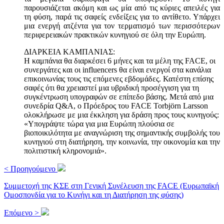
παρουσιάζεται ακόμη και ως μία από τις κύριες απειλές για
τη φύση, παρά τις σαφείς ενδείξεις για το αντίθετο. Υπάρχει
μια ενεργή ατζέντα για τον τερματισμό των περισσότερων
περιφερειακών πρακτικών κυνηγιού σε όλη την Ευρώπη.
ΔΙΑΡΚΕΙΑ ΚΑΜΠΑΝΙΑΣ:
Η καμπάνια θα διαρκέσει 6 μήνες και τα μέλη της FACE, οι
συνεργάτες και οι influencers θα είναι ενεργοί στα κανάλια
επικοινωνίας τους τις επόμενες εβδομάδες. Κατέστη επίσης
σαφές ότι θα χρειαστεί μια υβριδική προσέγγιση για τη
συγκέντρωση υπογραφών σε επίπεδο βάσης. Μετά από μια
συνεδρία Q&A, ο Πρόεδρος του FACE Torbjörn Larsson
ολοκλήρωσε με μια έκκληση για δράση προς τους κυνηγούς:
«Υπογράψτε τώρα για μια Ευρώπη πλούσια σε
βιοποικιλότητα με αναγνώριση της σημαντικής συμβολής του
κυνηγιού στη διατήρηση, την κοινωνία, την οικονομία και την
πολιτιστική κληρονομιά».
< Προηγούμενο
Συμμετοχή της ΚΣΕ στη Γενική Συνέλευση της FACE (Ευρωπαϊκή
Ομοσπονδία για το Κυνήγι και τη Διατήρηση της φύσης)
Επόμενο >