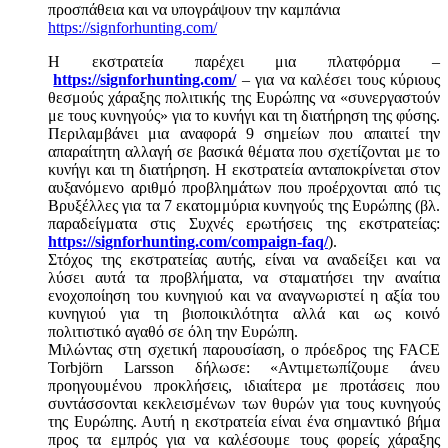
προσπάθεια και να υπογράψουν την καμπάνια
https://signforhunting.com/
Η εκστρατεία παρέχει μια πλατφόρμα –
https://signforhunting.com/
– για να καλέσει τους κύριους
θεσμούς χάραξης πολιτικής της Ευρώπης να «συνεργαστούν
με τους κυνηγούς» για το κυνήγι και τη διατήρηση της φύσης.
Περιλαμβάνει μια αναφορά 9 σημείων που απαιτεί την
απαραίτητη αλλαγή σε βασικά θέματα που σχετίζονται με το
κυνήγι και τη διατήρηση. Η εκστρατεία ανταποκρίνεται στον
αυξανόμενο αριθμό προβλημάτων που προέρχονται από τις
Βρυξέλλες για τα 7 εκατομμύρια κυνηγούς της Ευρώπης (βλ.
παραδείγματα στις Συχνές ερωτήσεις της εκστρατείας:
https://signforhunting.com/compaign-faq/
).
Στόχος της εκστρατείας αυτής, είναι να αναδείξει και να
λύσει αυτά τα προβλήματα, να σταματήσει την αναίτια
ενοχοποίηση του κυνηγιού και να αναγνωριστεί η αξία του
κυνηγιού για τη βιοποικιλότητα αλλά και ως κοινό
πολιτιστικό αγαθό σε όλη την Ευρώπη.
Μιλώντας στη σχετική παρουσίαση, ο πρόεδρος της FACE
Torbjörn Larsson δήλωσε: «Αντιμετωπίζουμε άνευ
προηγουμένου προκλήσεις, ιδιαίτερα με προτάσεις που
συντάσσονται κεκλεισμένων των θυρών για τους κυνηγούς
της Ευρώπης. Αυτή η εκστρατεία είναι ένα σημαντικό βήμα
προς τα εμπρός για να καλέσουμε τους φορείς χάραξης