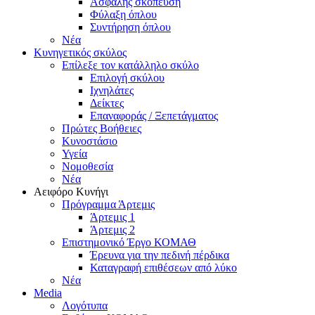
Ασφαλής σκόπευση
Φύλαξη όπλου
Συντήρηση όπλου
Νέα
Κυνηγετικός σκύλος
Επίλεξε τον κατάλληλο σκύλο
Επιλογή σκύλου
Ιχνηλάτες
Δείκτες
Επαναφοράς / Ξεπετάγματος
Πρώτες Βοήθειες
Κυνοστάσιο
Υγεία
Νομοθεσία
Νέα
Αειφόρο Κυνήγι
Πρόγραμμα Άρτεμις
Άρτεμις 1
Άρτεμις 2
Επιστημονικό Έργο ΚΟΜΑΘ
Έρευνα για την πεδινή πέρδικα
Καταγραφή επιθέσεων από λύκο
Νέα
Media
Λογότυπα