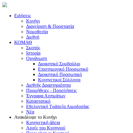
Ειδήσεις
Κυνήγι
Διαχείριση & Προστασία
Νομοθεσία
Διεθνή
ΚΟΜΑΘ
Σκοπός
Ιστορία
Οργάνωση
Διοικητικό Συμβούλιο
Επιστημονικό Προσωπικό
Διοικητικό Προσωπικό
Κυνηγετικοί Σύλλογοι
Διεθνής Δραστηριότητα
Προμήθειες - Προσλήψεις
Έγγραφα Αιτημάτων
Καταστατικό
Εθελοντική Τράπεζα Αιμοδοσίας
Νέα
Ανακάλυψε το Κυνήγι
Κυνηγετική άδεια
Αρχές του Κυνηγιού