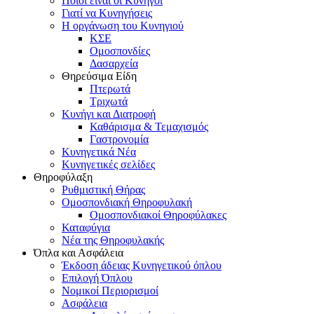
Ποιοι είναι οι Κυνηγοί
Γιατί να Κυνηγήσεις
Η οργάνωση του Κυνηγιού
ΚΣΕ
Ομοσπονδίες
Δασαρχεία
Θηρεύσιμα Είδη
Πτερωτά
Τριχωτά
Κυνήγι και Διατροφή
Καθάρισμα & Τεμαχισμός
Γαστρονομία
Κυνηγετικά Νέα
Κυνηγετικές σελίδες
Θηροφύλαξη
Ρυθμιστική Θήρας
Ομοσπονδιακή Θηροφυλακή
Oμοσπονδιακοί Θηροφύλακες
Καταφύγια
Νέα της Θηροφυλακής
Όπλα και Ασφάλεια
Έκδοση άδειας Κυνηγετικού όπλου
Επιλογή Όπλου
Νομικοί Περιορισμοί
Ασφάλεια