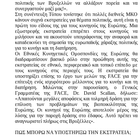
πολιτικής των Βρυξελλών να αλλάξουν πορεία και να
συνεργαστούν μαζί μας!».
Στη συνέντευξη Τύπου τονίστηκε ότι πολλές διεθνείς ΜΚΟ
κάνουν συχνά εκστρατείες για θέματα πολιτικής, αυτή είναι η
πρώτη του είδους της για τους κυνηγούς της Ευρώπης. Μια
εξωστρεφής εκστρατεία επιτρέπει στους κυνηγούς να
μιλήσουν και να ακουστούν υπογράφοντας την αναφορά και
καταδεικνύει τη σημασία της ευρωπαϊκής χάραξης πολιτικής
για το κυνήγι και τη διατήρηση.
Οι Εθνικές Κυνηγετικές Ομοσπονδίες της Ευρώπης θα
διαδραματίσουν βασικό ρόλο στην προώθηση αυτής της
εκστρατείας σε εθνικό, περιφερειακό και τοπικό επίπεδο με
τους κυνηγούς στις περιοχές τους. Η εκστρατεία θα
υποστηρίξει επίσης το έργο των μελών της FACE για την
επίτευξη ενός ισχυρότερου μέλλοντος για το κυνήγι και τη
διατήρηση. Μιλώντας στην παρουσίαση, ο Γενικός
Γραμματέας της FACE, Dr. David Scallan, δήλωσε:
«Απαιτούνται μεγάλες αποφάσεις και τολμηρή δράση για την
επίλυση των προβλημάτων της βιοποικιλότητας της
Ευρώπης. Οι κυνηγοί της Ευρώπης αποτελούν μέρος της
λύσης για την παροχή δράσης στο έδαφος. Αυτό πρέπει να
αναγνωριστεί πλήρως στις Βρυξέλλες».
ΠΩΣ ΜΠΟΡΩ ΝΑ ΥΠΟΣΤΗΡΙΞΩ ΤΗΝ ΕΚΣΤΡΑΤΕΙΑ;