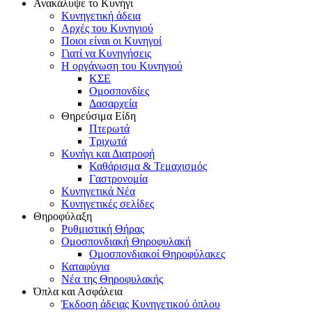
Ανακάλυψε το Κυνήγι
Κυνηγετική άδεια
Αρχές του Κυνηγιού
Ποιοι είναι οι Κυνηγοί
Γιατί να Κυνηγήσεις
Η οργάνωση του Κυνηγιού
ΚΣΕ
Ομοσπονδίες
Δασαρχεία
Θηρεύσιμα Είδη
Πτερωτά
Τριχωτά
Κυνήγι και Διατροφή
Καθάρισμα & Τεμαχισμός
Γαστρονομία
Κυνηγετικά Νέα
Κυνηγετικές σελίδες
Θηροφύλαξη
Ρυθμιστική Θήρας
Ομοσπονδιακή Θηροφυλακή
Oμοσπονδιακοί Θηροφύλακες
Καταφύγια
Νέα της Θηροφυλακής
Όπλα και Ασφάλεια
Έκδοση άδειας Κυνηγετικού όπλου