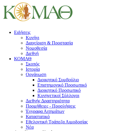
Ειδήσεις
Κυνήγι
Διαχείριση & Προστασία
Νομοθεσία
Διεθνή
ΚΟΜΑΘ
Σκοπός
Ιστορία
Οργάνωση
Διοικητικό Συμβούλιο
Επιστημονικό Προσωπικό
Διοικητικό Προσωπικό
Κυνηγετικοί Σύλλογοι
Διεθνής Δραστηριότητα
Προμήθειες - Προσλήψεις
Έγγραφα Αιτημάτων
Καταστατικό
Εθελοντική Τράπεζα Αιμοδοσίας
Νέα