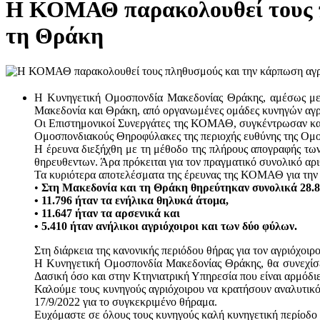
Η ΚΟΜΑΘ παρακολουθεί τους π
τη Θράκη
Η Κυνηγετική Ομοσπονδία Μακεδονίας Θράκης, αμέσως μετά
Μακεδονία και Θράκη, από οργανωμένες ομάδες κυνηγών αγρ
Οι Επιστημονικοί Συνεργάτες της ΚΟΜΑΘ, συγκέντρωσαν και 
Ομοσπονδιακούς Θηροφύλακες της περιοχής ευθύνης της Ομο
Η έρευνα διεξήχθη με τη μέθοδο της πλήρους απογραφής των
θηρευθεντων. Άρα πρόκειται για τον πραγματικό συνολικό αρ
Τα κυριότερα αποτελέσματα της έρευνας της ΚΟΜΑΘ για την 
•
Στη Μακεδονία και τη Θράκη θηρεύτηκαν συνολικά 28.85
• 11.796 ήταν τα ενήλικα θηλυκά άτομα,
• 11.647 ήταν τα αρσενικά και
• 5.410 ήταν ανήλικοι αγριόχοιροι και των δύο φύλων.
Στη διάρκεια της κανονικής περιόδου θήρας για τον αγριόχοι
Η Κυνηγετική Ομοσπονδία Μακεδονίας Θράκης, θα συνεχίσει 
Δασική όσο και στην Κτηνιατρική Υπηρεσία που είναι αρμόδιες 
Καλούμε τους κυνηγούς αγριόχοιρου να κρατήσουν αναλυτικό 
17/9/2022 για το συγκεκριμένο θήραμα.
Ευχόμαστε σε όλους τους κυνηγούς καλή κυνηγετική περίοδο μ