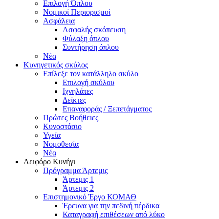
Επιλογή Όπλου
Νομικοί Περιορισμοί
Ασφάλεια
Ασφαλής σκόπευση
Φύλαξη όπλου
Συντήρηση όπλου
Νέα
Κυνηγετικός σκύλος
Επίλεξε τον κατάλληλο σκύλο
Επιλογή σκύλου
Ιχνηλάτες
Δείκτες
Επαναφοράς / Ξεπετάγματος
Πρώτες Βοήθειες
Κυνοστάσιο
Υγεία
Νομοθεσία
Νέα
Αειφόρο Κυνήγι
Πρόγραμμα Άρτεμις
Άρτεμις 1
Άρτεμις 2
Επιστημονικό Έργο ΚΟΜΑΘ
Έρευνα για την πεδινή πέρδικα
Καταγραφή επιθέσεων από λύκο