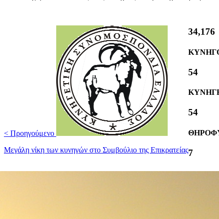
40,000
ΚΥΝΗΓ
63
ΚΥΝΗΓΕ
63
ΘΗΡΟΦ
< Προηγούμενο
Mεγάλη νίκη των κυνηγών στο Συμβούλιο της Επικρατείας
8