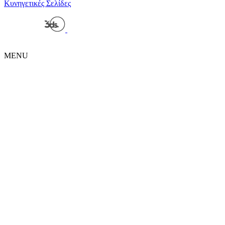
Κυνηγετικές Σελίδες
Powered by
| Copyright 2026 © • Κυνηγετική Ομοσπονδία
Μακεδονίας Θράκης
MENU