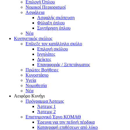
Επιλογή Όπλου
Νομικοί Περιορισμοί
Ασφάλεια
Ασφαλής σκόπευση
Φύλαξη όπλου
Συντήρηση όπλου
Νέα
Κυνηγετικός σκύλος
Επίλεξε τον κατάλληλο σκύλο
Επιλογή σκύλου
Ιχνηλάτες
Δείκτες
Επαναφοράς / Ξεπετάγματος
Πρώτες Βοήθειες
Κυνοστάσιο
Υγεία
Νομοθεσία
Νέα
Αειφόρο Κυνήγι
Πρόγραμμα Άρτεμις
Άρτεμις 1
Άρτεμις 2
Επιστημονικό Έργο ΚΟΜΑΘ
Έρευνα για την πεδινή πέρδικα
Καταγραφή επιθέσεων από λύκο