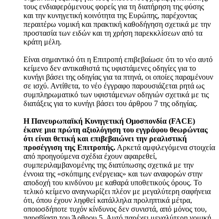
τους ενδιαφερόμενους φορείς για τη διατήρηση της φύσης
και την κυνηγετική κοινότητα της Ευρώπης, παρέχοντας
περαιτέρω νομική και πρακτική καθοδήγηση σχετικά με την
προστασία των ειδών και τη χρήση παρεκκλίσεων από τα
κράτη μέλη.
Είναι σημαντικό ότι η Επιτροπή επιβεβαίωσε ότι το νέο αυτό
κείμενο δεν αντικαθιστά τις υφιστάμενες οδηγίες για το
κυνήγι βάσει της οδηγίας για τα πτηνά, οι οποίες παραμένουν
σε ισχύ. Αντίθετα, το νέο έγγραφο παρουσιάζεται ρητά ως
συμπληρωματικό των υφιστάμενων οδηγιών σχετικά με τις
διατάξεις για το κυνήγι βάσει του άρθρου 7 της οδηγίας.
H Πανευρωπαϊκή Κυνηγετική Ομοσπονδία (FACE)
έκανε μια πρώτη αξιολόγηση του εγγράφου θeωρώντας
ότι είναι θετική και επιβεβαιώνει την ρεαλιστική
προσέγγιση της Επιτροπής.
Αρκετά αμφιλεγόμενα στοιχεία
από προηγούμενα σχέδια έχουν αφαιρεθεί,
συμπεριλαμβανομένης της διατύπωσης σχετικά με την
έννοια της «σκόπιμης ενέργειας» και των αναφορών στην
αποδοχή του κινδύνου με καθαρά υποθετικούς όρους. Το
τελικό κείμενο αναγνωρίζει πλέον με μεγαλύτερη σαφήνεια
ότι, όπου έχουν ληφθεί κατάλληλα προληπτικά μέτρα,
οποιοσδήποτε τυχόν κίνδυνος δεν συνιστά, από μόνος του,
παραβίαση του Άρθρου 5. Αυτό παρέχει μεγαλύτερη νομική