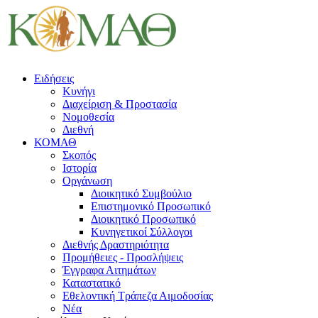
Ειδήσεις
Κυνήγι
Διαχείριση & Προστασία
Νομοθεσία
Διεθνή
ΚΟΜΑΘ
Σκοπός
Ιστορία
Οργάνωση
Διοικητικό Συμβούλιο
Επιστημονικό Προσωπικό
Διοικητικό Προσωπικό
Κυνηγετικοί Σύλλογοι
Διεθνής Δραστηριότητα
Προμήθειες - Προσλήψεις
Έγγραφα Αιτημάτων
Καταστατικό
Εθελοντική Τράπεζα Αιμοδοσίας
Νέα