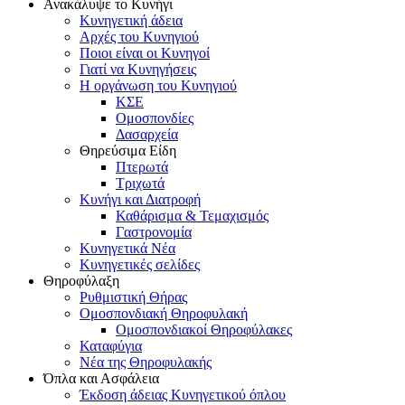
Ανακάλυψε το Κυνήγι
Κυνηγετική άδεια
Αρχές του Κυνηγιού
Ποιοι είναι οι Κυνηγοί
Γιατί να Κυνηγήσεις
Η οργάνωση του Κυνηγιού
ΚΣΕ
Ομοσπονδίες
Δασαρχεία
Θηρεύσιμα Είδη
Πτερωτά
Τριχωτά
Κυνήγι και Διατροφή
Καθάρισμα & Τεμαχισμός
Γαστρονομία
Κυνηγετικά Νέα
Κυνηγετικές σελίδες
Θηροφύλαξη
Ρυθμιστική Θήρας
Ομοσπονδιακή Θηροφυλακή
Oμοσπονδιακοί Θηροφύλακες
Καταφύγια
Νέα της Θηροφυλακής
Όπλα και Ασφάλεια
Έκδοση άδειας Κυνηγετικού όπλου