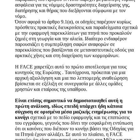
ασφάλεια για τις νόμιμες δραστηριότητες διαχείρισης γης,
διατήρησης και θήρας που διεξάγονται σύμφωνα με τον
νόμο.
Όσον αφορά το άρθρο 9.1(α), οι οδηγίες παρέχουν κυρίως
πρόσθετες πρακτικές διευκρινίσεις και παραδείγματα σχετικά
με την εφαρμογή παρεκκλίσεων για πτηνά που προκαλούν
ζημιές στη γεωργία και την αλιεία. Ιδιαίτερο ενδιαφέρον
παρουσιάζει η συμπερίληψη σαφών αναφορών σε
παρεκκλίσεις που βασίζονται σε μεταναστευτικές οδούς για
αρκτικές χήνες και στη διαχείριση των κορμοράνων.
Η FACE χαιρετίζει αυτό το πρώτο αποτέλεσμα για τους
κυνηγούς της Ευρώπης . Ταυτόχρονα, πρόκειται για μια
αρχική αξιολόγηση και μια πιο λεπτομερής αναθεώρηση
βρίσκεται σε εξέλιξη σε συνεργασία με άλλες ομάδες
χρηστών και εταίρους της υπαίθρου.
Είναι επίσης σημαντικό να δημοσιοποιηθεί αυτή η
πρώτη ανάλυση, ιδίως επειδή υπάρχει ήδη κάποια
σύγχυση σε ορισμένα μέσα μαζικής ενημέρωσης για το
κυνήγι
σχετικά με το πεδίο εφαρμογής και τις επιπτώσεις
του εγγράφου, γεγονός που δίνει την εσφαλμένη εντύπωση
ότι οι κανόνες που διέπουν το κυνήγι βάσει της Οδηγίας για
τα Πτηνά έχουν αλλάξει. Σε αυτό το πλαίσιο, η FACE
πιστεύει ότι είναι σημαντικό να παρέχει στα Μέλη και στα