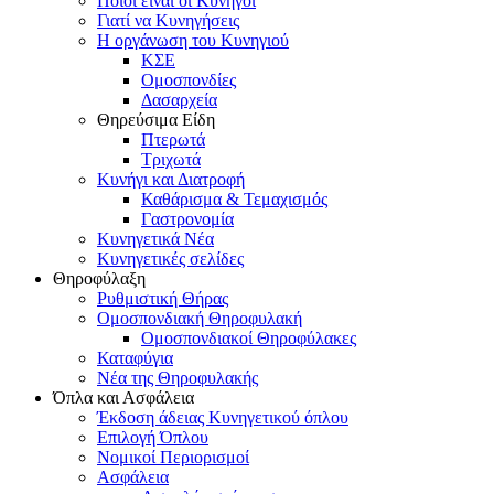
Ποιοι είναι οι Κυνηγοί
Γιατί να Κυνηγήσεις
Η οργάνωση του Κυνηγιού
ΚΣΕ
Ομοσπονδίες
Δασαρχεία
Θηρεύσιμα Είδη
Πτερωτά
Τριχωτά
Κυνήγι και Διατροφή
Καθάρισμα & Τεμαχισμός
Γαστρονομία
Κυνηγετικά Νέα
Κυνηγετικές σελίδες
Θηροφύλαξη
Ρυθμιστική Θήρας
Ομοσπονδιακή Θηροφυλακή
Oμοσπονδιακοί Θηροφύλακες
Καταφύγια
Νέα της Θηροφυλακής
Όπλα και Ασφάλεια
Έκδοση άδειας Κυνηγετικού όπλου
Επιλογή Όπλου
Νομικοί Περιορισμοί
Ασφάλεια