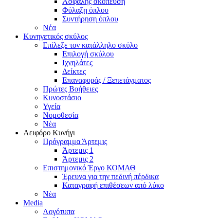
Ασφαλής σκόπευση
Φύλαξη όπλου
Συντήρηση όπλου
Νέα
Κυνηγετικός σκύλος
Επίλεξε τον κατάλληλο σκύλο
Επιλογή σκύλου
Ιχνηλάτες
Δείκτες
Επαναφοράς / Ξεπετάγματος
Πρώτες Βοήθειες
Κυνοστάσιο
Υγεία
Νομοθεσία
Νέα
Αειφόρο Κυνήγι
Πρόγραμμα Άρτεμις
Άρτεμις 1
Άρτεμις 2
Επιστημονικό Έργο ΚΟΜΑΘ
Έρευνα για την πεδινή πέρδικα
Καταγραφή επιθέσεων από λύκο
Νέα
Media
Λογότυπα