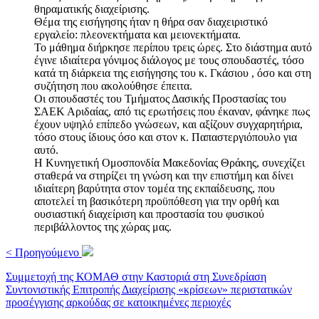
θηραματικής διαχείρισης.
Θέμα της εισήγησης ήταν η θήρα σαν διαχειριστικό
εργαλείο: πλεονεκτήματα και μειονεκτήματα.
Το μάθημα διήρκησε περίπου τρεις ώρες. Στο διάστημα αυτό
έγινε ιδιαίτερα γόνιμος διάλογος με τους σπουδαστές, τόσο
κατά τη διάρκεια της εισήγησης του κ. Γκάσιου , όσο και στη
συζήτηση που ακολούθησε έπειτα.
Οι σπουδαστές του Τμήματος Δασικής Προστασίας του
ΣΑΕΚ Αριδαίας, από τις ερωτήσεις που έκαναν, φάνηκε πως
έχουν υψηλό επίπεδο γνώσεων, και αξίζουν συγχαρητήρια,
τόσο στους ίδιους όσο και στον κ. Παπαστεργιόπουλο για
αυτό.
Η Κυνηγετική Ομοσπονδία Μακεδονίας Θράκης, συνεχίζει
σταθερά να στηρίζει τη γνώση και την επιστήμη και δίνει
ιδιαίτερη βαρύτητα στον τομέα της εκπαίδευσης, που
αποτελεί τη βασικότερη προϋπόθεση για την ορθή και
ουσιαστική διαχείριση και προστασία του φυσικού
περιβάλλοντος της χώρας μας.
< Προηγούμενο
Συμμετοχή της ΚΟΜΑΘ στην Καστοριά στη Συνεδρίαση
Συντονιστικής Επιτροπής Διαχείρισης «κρίσεων» περιστατικών
προσέγγισης αρκούδας σε κατοικημένες περιοχές