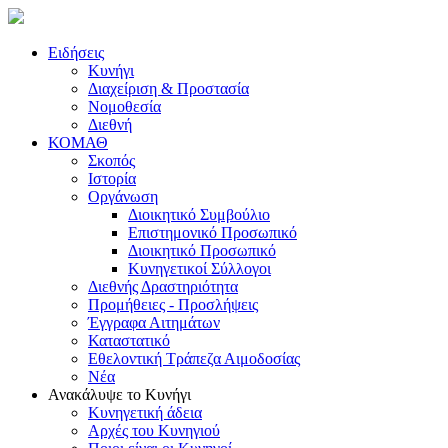
Ειδήσεις
Κυνήγι
Διαχείριση & Προστασία
Νομοθεσία
Διεθνή
ΚΟΜΑΘ
Σκοπός
Ιστορία
Οργάνωση
Διοικητικό Συμβούλιο
Επιστημονικό Προσωπικό
Διοικητικό Προσωπικό
Κυνηγετικοί Σύλλογοι
Διεθνής Δραστηριότητα
Προμήθειες - Προσλήψεις
Έγγραφα Αιτημάτων
Καταστατικό
Εθελοντική Τράπεζα Αιμοδοσίας
Νέα
Ανακάλυψε το Κυνήγι
Κυνηγετική άδεια
Αρχές του Κυνηγιού