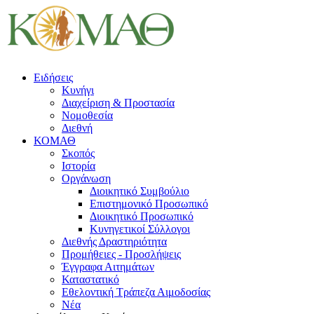
Ειδήσεις
Κυνήγι
Διαχείριση & Προστασία
Νομοθεσία
Διεθνή
ΚΟΜΑΘ
Σκοπός
Ιστορία
Οργάνωση
Διοικητικό Συμβούλιο
Επιστημονικό Προσωπικό
Διοικητικό Προσωπικό
Κυνηγετικοί Σύλλογοι
Διεθνής Δραστηριότητα
Προμήθειες - Προσλήψεις
Έγγραφα Αιτημάτων
Καταστατικό
Εθελοντική Τράπεζα Αιμοδοσίας
Νέα