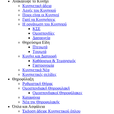
Ανακάλυψε το Κυνήγι
Κυνηγετική άδεια
Αρχές του Κυνηγιού
Ποιοι είναι οι Κυνηγοί
Γιατί να Κυνηγήσεις
Η οργάνωση του Κυνηγιού
ΚΣΕ
Ομοσπονδίες
Δασαρχεία
Θηρεύσιμα Είδη
Πτερωτά
Τριχωτά
Κυνήγι και Διατροφή
Καθάρισμα & Τεμαχισμός
Γαστρονομία
Κυνηγετικά Νέα
Κυνηγετικές σελίδες
Θηροφύλαξη
Ρυθμιστική Θήρας
Ομοσπονδιακή Θηροφυλακή
Oμοσπονδιακοί Θηροφύλακες
Καταφύγια
Νέα της Θηροφυλακής
Όπλα και Ασφάλεια
Έκδοση άδειας Κυνηγετικού όπλου