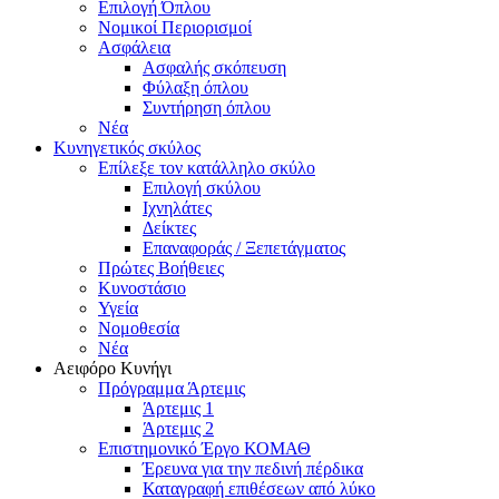
Επιλογή Όπλου
Νομικοί Περιορισμοί
Ασφάλεια
Ασφαλής σκόπευση
Φύλαξη όπλου
Συντήρηση όπλου
Νέα
Κυνηγετικός σκύλος
Επίλεξε τον κατάλληλο σκύλο
Επιλογή σκύλου
Ιχνηλάτες
Δείκτες
Επαναφοράς / Ξεπετάγματος
Πρώτες Βοήθειες
Κυνοστάσιο
Υγεία
Νομοθεσία
Νέα
Αειφόρο Κυνήγι
Πρόγραμμα Άρτεμις
Άρτεμις 1
Άρτεμις 2
Επιστημονικό Έργο ΚΟΜΑΘ
Έρευνα για την πεδινή πέρδικα
Καταγραφή επιθέσεων από λύκο