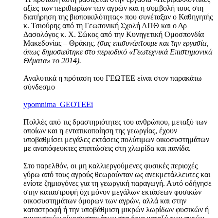
αξίες των περιθωρίων των αγρών και η συμβολή τους στη
διατήρηση της βιοποικιλότητας» που συνέταξαν ο Καθηγητής
κ. Τσιούρης από τη Γεωπονική Σχολή ΑΠΘ και ο Δρ
Δασολόγος κ. Χ. Σώκος από την Κυνηγετική Ομοσπονδία
Μακεδονίας – Θράκης.
(σας επισυνάπτουμε και την εργασία,
όπως δημοσιεύτηκε στο περιοδικό «Γεωτεχνικά Επιστημονικά
Θέματα» το 2014).
Αναλυτικά η πρόταση του ΓΕΩΤΕΕ είναι στον παρακάτω
σύνδεσμο
ypomnima_GEOTEEi
Πολλές από τις δραστηριότητες του ανθρώπου, μεταξύ των
οποίων και η εντατικοποίηση της γεωργίας, έχουν
υποβαθμίσει μεγάλες εκτάσεις πολύτιμων οικοσυστημάτων
με αναπόφευκτες επιπτώσεις στη χλωρίδα και πανίδα.
Στο παρελθόν, οι μη καλλιεργούμενες φυσικές περιοχές
γύρω από τους αγρούς θεωρούνταν ως ανεκμετάλλευτες και
ενίοτε ζημιογόνες για τη γεωργική παραγωγή. Αυτό οδήγησε
στην καταστροφή όχι μόνον μεγάλων εκτάσεων φυσικών
oικοσυστημάτων όμορων των αγρών, αλλά και στην
καταστροφή ή την υποβάθμιση μικρών λωρίδων φυσικών ή