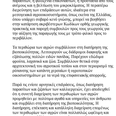
παρασίτων, η φιλοξενία επικονιαστών, η προστασία από τους
ανέμους και η βελτίωση του μικροκλίματος. Η περαιτέρω
διερεύνηση των επιδράσεων αυτών, ιδιαίτερα στα
μεσογειακά αγροοικοσυστήματα, όπως εκείνα της Ελλάδας,
όπου υπάρχει σοβαρό κενό γνώσης, μπορεί να βοηθήσει
στην κατάρτιση ακριβέστερων Κωδίκων ορθής γεωργικής
πρακτικής και παροχή συμβουλών προς τους γεωργούς για
την αύξηση της παραγωγής τους με τρόπο φιλικό προς το
περιβάλλον.
Τα περιθώρια των αγρών συμβάλλουν στη διατήρηση της
βιοποικιλότητας. Λειτουργούν ως διάδρομοι διαφυγής και
εξάπλωσης πολλών ειδών πανίδας. Παρέχουν εδώδιμα
φρούτα, λαχανικά και ζώα. Συμβάλλουν θετικά στην
αρχιτεκτονική του αγροτικού τοπίου και στον περιορισμό της
ρύπανσης των κατάντη χερσαίων ή υγροτοπικών
οικοσυστημάτων με τα νερά της επιφανειακής απορροής.
Παρά τις ενίοτε αρνητικές επιδράσεις, όπως διατήρηση
παρασίτων και ζιζανίων των καλλιεργειών, έχει αποδειχθεί
ότι η συνετή διαχείριση των περιθωρίων των αγρών
προμηθεύει με πολύτιμα αγαθά και υπηρεσίες τον άνθρωπο
και συμβάλει στη διατήρηση της βιοποικιλότητας. Η
διατήρηση, επέκταση και κατάλληλη διαχείριση επομένως
των περιθωρίων των αγρών είναι πολλαπλώς ωφέλιμη και