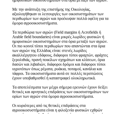
ημιφυσικών οίκοσυστημάτων στα όρια μεταξύ των αγρών.
Με την ανάπτυξη της επιστήμης της Οικολογίας,
αξιολογήθηκαν οι λειτουργίες των οικοσυστημάτων των
περιθωρίων των αγρών και προέκυψαν πολλά οφέλη για τα
όμορα αγροοικοσυστήματα.
Τα περιθώρια των αγρών (Field margins ή Acrofields ή
Arable field boundaries) είναι μικρές λωρίδες φυσικών ή
ημιφυσικών οικοσυστημάτων στα όρια μεταξύ των αγρών.
Οι πιο κοινοί τύποι περιθωρίων που απαντώνται στα όρια
των αγρών της Ελλάδας είναι: στενές λωρίδες
ακαλλιέργητου εδάφους, διάφοροι τύποι φραχτών, φράχτες
ξερολιθιάς, πρανή ποικίλων σχημάτων και κλίσεων, όρια
δασών και λιβαδιών, διάφοροι δρόμοι και διάφοροι τύποι
υγροτόπων όπως ρέματα, ρυάκια, ποταμοί, κανάλια και
τάφροι. Τα οικοσυστήματα αυτά σε πολλές περιπτώσεις
έχουν υποβαθμισθεί ή καταστραφεί ολοκληρωτικά.
Τα αποτελέσματα των μέχρι σήμερα ερευνών έχουν δείξει
θετικές και αρνητικές επιδράσεις των οικοσυστημάτων των
ορίων των αγρών στα όμορα αγροοικοσυστήματα.
Οι κυριότερες από τις θετικές επιδράσεις στα
αγροοικοσυστήματα είναι η φιλοξενία φυσικών εχθρών