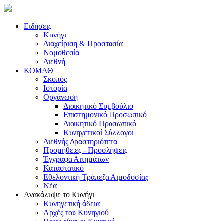
Ειδήσεις
Κυνήγι
Διαχείριση & Προστασία
Νομοθεσία
Διεθνή
ΚΟΜΑΘ
Σκοπός
Ιστορία
Οργάνωση
Διοικητικό Συμβούλιο
Επιστημονικό Προσωπικό
Διοικητικό Προσωπικό
Κυνηγετικοί Σύλλογοι
Διεθνής Δραστηριότητα
Προμήθειες - Προσλήψεις
Έγγραφα Αιτημάτων
Καταστατικό
Εθελοντική Τράπεζα Αιμοδοσίας
Νέα
Ανακάλυψε το Κυνήγι
Κυνηγετική άδεια
Αρχές του Κυνηγιού