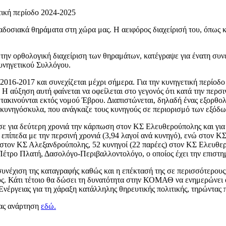
ική περίοδο 2024-2025
δοσιακά θηράματα στη χώρα μας. Η αειφόρος διαχείρισή του, όπως κ
ην ορθολογική διαχείριση των θηραμάτων, κατέγραψε για ένατη συ
υνηγετικού Συλλόγου.
2016-2017 και συνεχίζεται μέχρι σήμερα. Για την κυνηγετική περίο
 Η αύξηση αυτή φαίνεται να οφείλεται στο γεγονός ότι κατά την περ
μετακινούνται εκτός νομού Έβρου. Διαπιστώνεται, δηλαδή ένας εξορθο
κυνηγόσκυλα, που ανάγκαζε τους κυνηγούς σε περιορισμό των εξόδων
ε για δεύτερη χρονιά την κάρπωση στον ΚΣ Ελευθερούπολης και για
επίπεδα με την περσινή χρονιά (3,94 λαγοί ανά κυνηγό), ενώ στον 
ς) στον ΚΣ Αλεξανδρούπολης, 52 κυνηγοί (22 παρέες) στον ΚΣ Ελευθε
ρο Πλατή, Δασολόγο-Περιβαλλοντολόγο, ο οποίος έχει την επιστημο
συνέχιση της καταγραφής καθώς και η επέκτασή της σε περισσότερου
ους. Κάτι τέτοιο θα δώσει τη δυνατότητα στην ΚΟΜΑΘ να ενημερώνε
νέργειας για τη χάραξη κατάλληλης θηρευτικής πολιτικής, τηρώντας 
μας ανάρτηση
εδώ.