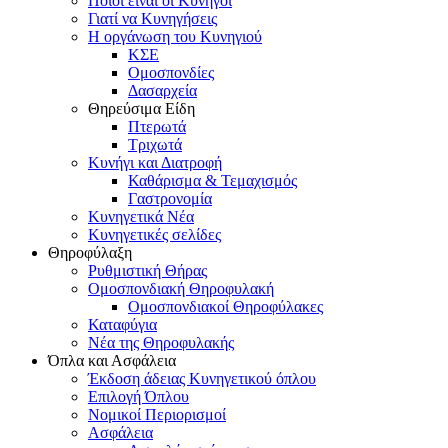
Ποιοι είναι οι Κυνηγοί
Γιατί να Κυνηγήσεις
Η οργάνωση του Κυνηγιού
ΚΣΕ
Ομοσπονδίες
Δασαρχεία
Θηρεύσιμα Είδη
Πτερωτά
Τριχωτά
Κυνήγι και Διατροφή
Καθάρισμα & Τεμαχισμός
Γαστρονομία
Κυνηγετικά Νέα
Κυνηγετικές σελίδες
Θηροφύλαξη
Ρυθμιστική Θήρας
Ομοσπονδιακή Θηροφυλακή
Oμοσπονδιακοί Θηροφύλακες
Καταφύγια
Νέα της Θηροφυλακής
Όπλα και Ασφάλεια
Έκδοση άδειας Κυνηγετικού όπλου
Επιλογή Όπλου
Νομικοί Περιορισμοί
Ασφάλεια