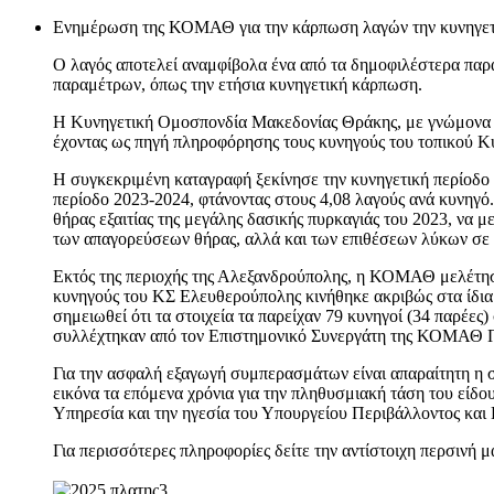
Ενημέρωση της ΚΟΜΑΘ για την κάρπωση λαγών την κυνηγετ
Ο λαγός αποτελεί αναμφίβολα ένα από τα δημοφιλέστερα παρα
παραμέτρων, όπως την ετήσια κυνηγετική κάρπωση.
Η Κυνηγετική Ομοσπονδία Μακεδονίας Θράκης, με γνώμονα τ
έχοντας ως πηγή πληροφόρησης τους κυνηγούς του τοπικού Κ
Η συγκεκριμένη καταγραφή ξεκίνησε την κυνηγετική περίοδο 
περίοδο 2023-2024, φτάνοντας στους 4,08 λαγούς ανά κυνηγό.
θήρας εξαιτίας της μεγάλης δασικής πυρκαγιάς του 2023, να 
των απαγορεύσεων θήρας, αλλά και των επιθέσεων λύκων σε 
Εκτός της περιοχής της Αλεξανδρούπολης, η ΚΟΜΑΘ μελέτησ
κυνηγούς του ΚΣ Ελευθερούπολης κινήθηκε ακριβώς στα ίδια 
σημειωθεί ότι τα στοιχεία τα παρείχαν 79 κυνηγοί (34 παρέε
συλλέχτηκαν από τον Επιστημονικό Συνεργάτη της ΚΟΜΑΘ Πέτ
Για την ασφαλή εξαγωγή συμπερασμάτων είναι απαραίτητη η 
εικόνα τα επόμενα χρόνια για την πληθυσμιακή τάση του είδ
Υπηρεσία και την ηγεσία του Υπουργείου Περιβάλλοντος και Ε
Για περισσότερες πληροφορίες δείτε την αντίστοιχη περσινή 