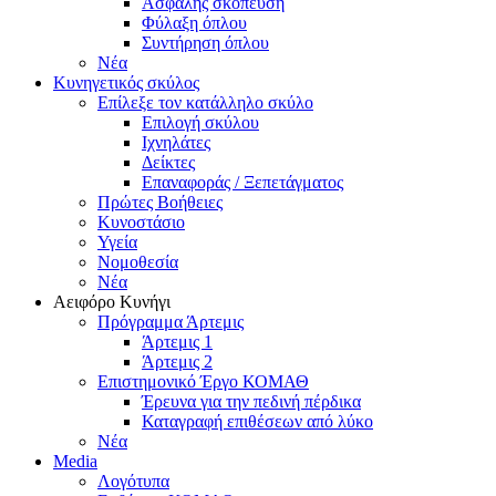
Ασφαλής σκόπευση
Φύλαξη όπλου
Συντήρηση όπλου
Νέα
Κυνηγετικός σκύλος
Επίλεξε τον κατάλληλο σκύλο
Επιλογή σκύλου
Ιχνηλάτες
Δείκτες
Επαναφοράς / Ξεπετάγματος
Πρώτες Βοήθειες
Κυνοστάσιο
Υγεία
Νομοθεσία
Νέα
Αειφόρο Κυνήγι
Πρόγραμμα Άρτεμις
Άρτεμις 1
Άρτεμις 2
Επιστημονικό Έργο ΚΟΜΑΘ
Έρευνα για την πεδινή πέρδικα
Καταγραφή επιθέσεων από λύκο
Νέα
Media
Λογότυπα