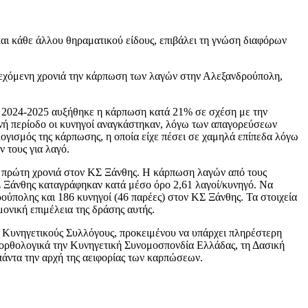
αι κάθε άλλου θηραματικού είδους, επιβάλει τη γνώση διαφόρων
νεχόμενη χρονιά την κάρπωση των λαγών στην Αλεξανδρούπολη,
δο 2024-2025 αυξήθηκε η κάρπωση κατά 21% σε σχέση με την
σινή περίοδο οι κυνηγοί αναγκάστηκαν, λόγω των απαγορεύσεων
λογισμός της κάρπωσης, η οποία είχε πέσει σε χαμηλά επίπεδα λόγω
 τους για λαγό.
 πρώτη χρονιά στον ΚΣ Ξάνθης. Η κάρπωση λαγών από τους
ΚΣ Ξάνθης καταγράφηκαν κατά μέσο όρο 2,61 λαγοί/κυνηγό. Να
ρούπολης και 186 κυνηγοί (46 παρέες) στον ΚΣ Ξάνθης. Τα στοιχεία
νική επιμέλεια της δράσης αυτής.
ς Κυνηγετικούς Συλλόγους, προκειμένου να υπάρχει πληρέστερη
ι ορθολογικά την Κυνηγετική Συνομοσπονδία Ελλάδας, τη Δασική
πάντα την αρχή της αειφορίας των καρπώσεων.