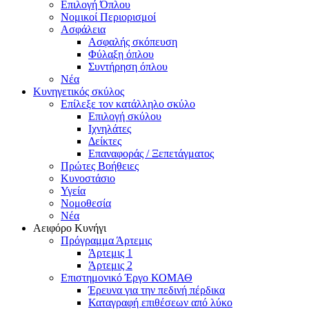
Επιλογή Όπλου
Νομικοί Περιορισμοί
Ασφάλεια
Ασφαλής σκόπευση
Φύλαξη όπλου
Συντήρηση όπλου
Νέα
Κυνηγετικός σκύλος
Επίλεξε τον κατάλληλο σκύλο
Επιλογή σκύλου
Ιχνηλάτες
Δείκτες
Επαναφοράς / Ξεπετάγματος
Πρώτες Βοήθειες
Κυνοστάσιο
Υγεία
Νομοθεσία
Νέα
Αειφόρο Κυνήγι
Πρόγραμμα Άρτεμις
Άρτεμις 1
Άρτεμις 2
Επιστημονικό Έργο ΚΟΜΑΘ
Έρευνα για την πεδινή πέρδικα
Καταγραφή επιθέσεων από λύκο