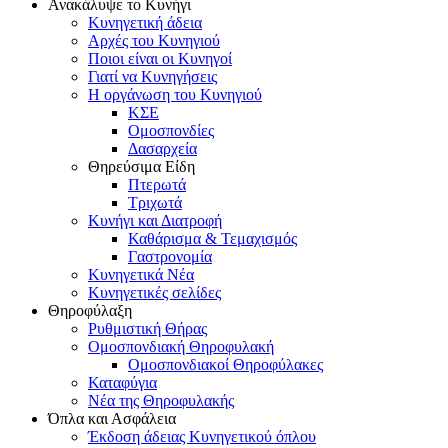
Ανακάλυψε το Κυνήγι
Κυνηγετική άδεια
Αρχές του Κυνηγιού
Ποιοι είναι οι Κυνηγοί
Γιατί να Κυνηγήσεις
Η οργάνωση του Κυνηγιού
ΚΣΕ
Ομοσπονδίες
Δασαρχεία
Θηρεύσιμα Είδη
Πτερωτά
Τριχωτά
Κυνήγι και Διατροφή
Καθάρισμα & Τεμαχισμός
Γαστρονομία
Κυνηγετικά Νέα
Κυνηγετικές σελίδες
Θηροφύλαξη
Ρυθμιστική Θήρας
Ομοσπονδιακή Θηροφυλακή
Oμοσπονδιακοί Θηροφύλακες
Καταφύγια
Νέα της Θηροφυλακής
Όπλα και Ασφάλεια
Έκδοση άδειας Κυνηγετικού όπλου