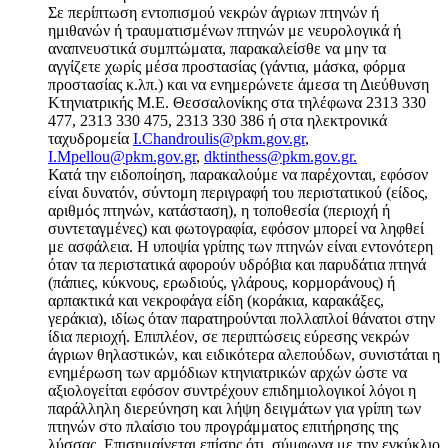
Σε περίπτωση εντοπισμού νεκρών άγριων πτηνών ή
ημιθανών ή τραυματισμένων πτηνών με νευρολογικά ή
αναπνευστικά συμπτώματα, παρακαλείσθε να μην τα
αγγίζετε χωρίς μέσα προστασίας (γάντια, μάσκα, φόρμα
προστασίας κ.λπ.) και να ενημερώνετε άμεσα τη Διεύθυνση
Κτηνιατρικής Μ.Ε. Θεσσαλονίκης στα τηλέφωνα 2313 330
477, 2313 330 475, 2313 330 386 ή στα ηλεκτρονικά
ταχυδρομεία
I.Chandroulis@pkm.gov.gr
,
I.Mpellou@pkm.gov.gr
,
dktinthess@pkm.gov.gr.
Κατά την ειδοποίηση, παρακαλούμε να παρέχονται, εφόσον
είναι δυνατόν, σύντομη περιγραφή του περιστατικού (είδος,
αριθμός πτηνών, κατάσταση), η τοποθεσία (περιοχή ή
συντεταγμένες) και φωτογραφία, εφόσον μπορεί να ληφθεί
με ασφάλεια. Η υποψία γρίπης των πτηνών είναι εντονότερη
όταν τα περιστατικά αφορούν υδρόβια και παρυδάτια πτηνά
(πάπιες, κύκνους, ερωδιούς, γλάρους, κορμοράνους) ή
αρπακτικά και νεκροφάγα είδη (κοράκια, καρακάξες,
γεράκια), ιδίως όταν παρατηρούνται πολλαπλοί θάνατοι στην
ίδια περιοχή. Επιπλέον, σε περιπτώσεις εύρεσης νεκρών
άγριων θηλαστικών, και ειδικότερα αλεπούδων, συνιστάται η
ενημέρωση των αρμόδιων κτηνιατρικών αρχών ώστε να
αξιολογείται εφόσον συντρέχουν επιδημιολογικοί λόγοι η
παράλληλη διερεύνηση και λήψη δειγμάτων για γρίπη των
πτηνών στο πλαίσιο του προγράμματος επιτήρησης της
λύσσας. Επισημαίνεται επίσης ότι, σύμφωνα με την εγκύκλιο