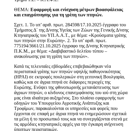
ΘΕΜΑ:
Εφαρμογή και ενίσχυση μέτρων βιοασφάλειας
και επαγρύπνησης για τη γρίπη των πτηνών.
Σχετ. 1. Το υπ’ αριθ. πρωτ. 284598/17.10.2025 έγγραφο του
Τμήματος Δ΄ της Δ/νσης Υγείας των Ζώων της Γενικής Δ/νσης
Κτηνιατρικής του ΥΠ.Α.Α.Τ., με θέμα: «Κρούσματα γρίπης
των πτηνών στην Ευρώπη». 2. Το υπ’ αριθ. πρωτ.
775194/3661/21.10.2025 έγγραφο της Δ/νσης Κτηνιατρικής
Π.Κ.Μ., με θέμα: «Διαβιβαστικό δελτίου τύπου –
ανακοίνωσης για τη γρίπη των πτηνών».
Κατά τις τελευταίες εβδομάδες επιβεβαιώθηκαν νέα
περιστατικά γρίπης των πτηνών υψηλής παθογονικότητας
(HPAI) σε εκτροφές πουλερικών στη γειτονική Βουλγαρία,
καθώς και σε άγρια πτηνά σε διάφορες περιοχές της
Ευρώπης. Ενόψει της φθινοπωρινής μετανάστευσης των
άγριων πτηνών, ο κίνδυνος επανεμφάνισης του ιού στη χώρα
μας είναι ιδιαίτερα αυξημένος. Στο πλαίσιο εφαρμογής των
οδηγιών του Υπουργείου Αγροτικής Ανάπτυξης και
Τροφίμων, παρακαλούνται οι υπηρεσίες και φορείς που
έρχονται σε επαφή με άγρια πτηνά να ενημερώσουν σχετικά
τα μέλη ή το προσωπικό τους και να συνεργάζονται στενά με
τις αρμόδιες κτηνιατρικές αρχές για την έγκαιρη ανίχνευση
ύποπτων περιστατικών.