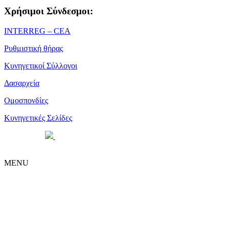
Χρήσιμοι Σύνδεσμοι:
ΙΝΤΕRREG – CEA
Ρυθμιστική θήρας
Κυνηγετικοί Σύλλογοι
Δασαρχεία
Ομοσπονδίες
Κυνηγετικές Σελίδες
Powered by
| Copyright 2026 © • Κυνηγετική Ομοσπονδία
Μακεδονίας Θράκης
MENU