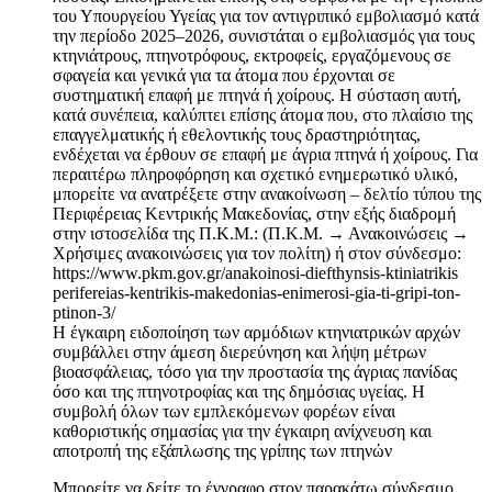
του Υπουργείου Υγείας για τον αντιγριπικό εμβολιασμό κατά
την περίοδο 2025–2026, συνιστάται ο εμβολιασμός για τους
κτηνιάτρους, πτηνοτρόφους, εκτροφείς, εργαζόμενους σε
σφαγεία και γενικά για τα άτομα που έρχονται σε
συστηματική επαφή με πτηνά ή χοίρους. Η σύσταση αυτή,
κατά συνέπεια, καλύπτει επίσης άτομα που, στο πλαίσιο της
επαγγελματικής ή εθελοντικής τους δραστηριότητας,
ενδέχεται να έρθουν σε επαφή με άγρια πτηνά ή χοίρους. Για
περαιτέρω πληροφόρηση και σχετικό ενημερωτικό υλικό,
μπορείτε να ανατρέξετε στην ανακοίνωση – δελτίο τύπου της
Περιφέρειας Κεντρικής Μακεδονίας, στην εξής διαδρομή
στην ιστοσελίδα της Π.Κ.Μ.: (Π.Κ.Μ. → Ανακοινώσεις →
Χρήσιμες ανακοινώσεις για τον πολίτη) ή στον σύνδεσμο:
https://www.pkm.gov.gr/anakoinosi-diefthynsis-ktiniatrikis
perifereias-kentrikis-makedonias-enimerosi-gia-ti-gripi-ton-
ptinon-3/
Η έγκαιρη ειδοποίηση των αρμόδιων κτηνιατρικών αρχών
συμβάλλει στην άμεση διερεύνηση και λήψη μέτρων
βιοασφάλειας, τόσο για την προστασία της άγριας πανίδας
όσο και της πτηνοτροφίας και της δημόσιας υγείας. Η
συμβολή όλων των εμπλεκόμενων φορέων είναι
καθοριστικής σημασίας για την έγκαιρη ανίχνευση και
αποτροπή της εξάπλωσης της γρίπης των πτηνών
Μπορείτε να δείτε το έγγραφο στον παρακάτω σύνδεσμο