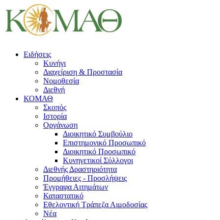
Ειδήσεις
Κυνήγι
Διαχείριση & Προστασία
Νομοθεσία
Διεθνή
ΚΟΜΑΘ
Σκοπός
Ιστορία
Οργάνωση
Διοικητικό Συμβούλιο
Επιστημονικό Προσωπικό
Διοικητικό Προσωπικό
Κυνηγετικοί Σύλλογοι
Διεθνής Δραστηριότητα
Προμήθειες - Προσλήψεις
Έγγραφα Αιτημάτων
Καταστατικό
Εθελοντική Τράπεζα Αιμοδοσίας
Νέα