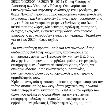
59322/26923/05.03.2025 (Β’ 1011) Κοινή Υπουργική
Απόφαση των Υπουργών Εθνικής Οικονομίας και
Οικονομικών και Αγροτικής Ανάπτυξης και Τροφίμων, με
θέμα «Έγκριση προγράμματος οικονομικών αποζημιώσεων,
ενισχύσεων και λειτουργικών δαπανών που προκύπτουν από
την επιβολή κτηνιατρικών μέτρων εξυγίανσης του ζωικού
κεφαλαίου της χώρας, (διερεύνηση, πρόληψη, επιτήρηση,
έλεγχος, εκρίζωση, έκτακτες επεμβάσεις) στο πλαίσιο
εφαρμογής των ισχυουσών ειδικών κτηνιατρικών διατάξεων,
για το έτος 2025», όπως ισχύει.
6.
Για την καλύτερη προετοιμασία και τον συντονισμό της
διαδικασίας συλλογής δειγμάτων, παρακαλούμε τις
κτηνιατρικές αρχές των Περιφερειών και των ΠΕ, όπου
διενεργείται το πρόγραμμα εμβολιασμού και ενεργητικής
επιτήρησης των κόκκινων αλεπούδων για τη λύσσα, να
επικοινωνήσουν με τις κυνηγετικές ομοσπονδίες,
κυνηγητικούς συλλόγους και οργανώσεις της περιοχής
αρμοδιότητάς τους.
Κρίνεται αναγκαία η επικαιροποίηση της ενημέρωσης για τον
τρόπο συσκευασίας των δειγμάτων (σχετικό ενημερωτικό
video υπάρχει στον ιστότοπο του ΥπΑΑΤ), τον αριθμό των
ζώων που πρέπει να συλλεχθούν για την ενεργητική
επιτήρηση - αξιολόγηση αποτελεσματικότητας των
εμβολιασμών (πίνακας 1, Παράρτημα Α), τη σημασία