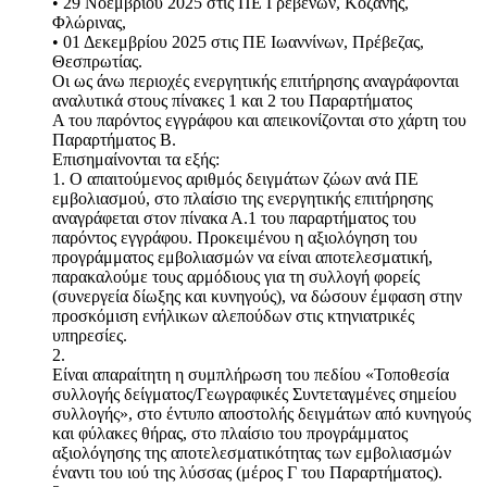
• 29 Νοεμβρίου 2025 στις ΠΕ Γρεβενών, Κοζάνης,
Φλώρινας,
• 01 Δεκεμβρίου 2025 στις ΠΕ Ιωαννίνων, Πρέβεζας,
Θεσπρωτίας.
Οι ως άνω περιοχές ενεργητικής επιτήρησης αναγράφονται
αναλυτικά στους πίνακες 1 και 2 του Παραρτήματος
Α του παρόντος εγγράφου και απεικονίζονται στο χάρτη του
Παραρτήματος Β.
Επισημαίνονται τα εξής:
1. Ο απαιτούμενος αριθμός δειγμάτων ζώων ανά ΠΕ
εμβολιασμού, στο πλαίσιο της ενεργητικής επιτήρησης
αναγράφεται στον πίνακα Α.1 του παραρτήματος του
παρόντος εγγράφου. Προκειμένου η αξιολόγηση του
προγράμματος εμβολιασμών να είναι αποτελεσματική,
παρακαλούμε τους αρμόδιους για τη συλλογή φορείς
(συνεργεία δίωξης και κυνηγούς), να δώσουν έμφαση στην
προσκόμιση ενήλικων αλεπούδων στις κτηνιατρικές
υπηρεσίες.
2.
Είναι απαραίτητη η συμπλήρωση του πεδίου «Τοποθεσία
συλλογής δείγματος/Γεωγραφικές Συντεταγμένες σημείου
συλλογής», στο έντυπο αποστολής δειγμάτων από κυνηγούς
και φύλακες θήρας, στο πλαίσιο του προγράμματος
αξιολόγησης της αποτελεσματικότητας των εμβολιασμών
έναντι του ιού της λύσσας (μέρος Γ του Παραρτήματος).