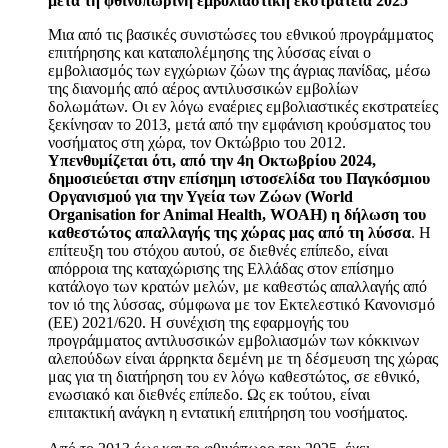
μετά τη φθινοπωρινή εμβολιαστική εκστρατεία 2025
Μια από τις βασικές συνιστώσες του εθνικού προγράμματος
επιτήρησης και καταπολέμησης της λύσσας είναι ο
εμβολιασμός των εγχώριων ζώων της άγριας πανίδας, μέσω
της διανομής από αέρος αντιλυσσικών εμβολίων
δολωμάτων. Οι εν λόγω εναέριες εμβολιαστικές εκστρατείες
ξεκίνησαν το 2013, μετά από την εμφάνιση κρούσματος του
νοσήματος στη χώρα, τον Οκτώβριο του 2012.
Υπενθυμίζεται ότι, από την 4η Οκτωβρίου 2024,
δημοσιεύεται στην επίσημη ιστοσελίδα του Παγκόσμιου
Οργανισμού για την Υγεία των Ζώων (World
Organisation for Animal Health, WOAH) η δήλωση του
καθεστώτος απαλλαγής της χώρας μας από τη λύσσα
. Η
επίτευξη του στόχου αυτού, σε διεθνές επίπεδο, είναι
απόρροια της καταχώρισης της Ελλάδας στον επίσημο
κατάλογο των κρατών μελών, με καθεστώς απαλλαγής από
τον ιό της λύσσας, σύμφωνα με τον Εκτελεστικό Κανονισμό
(ΕΕ) 2021/620. Η συνέχιση της εφαρμογής του
προγράμματος αντιλυσσικών εμβολιασμών των κόκκινων
αλεπούδων είναι άρρηκτα δεμένη με τη δέσμευση της χώρας
μας για τη διατήρηση του εν λόγω καθεστώτος, σε εθνικό,
ενωσιακό και διεθνές επίπεδο. Ως εκ τούτου, είναι
επιτακτική ανάγκη η εντατική επιτήρηση του νοσήματος.