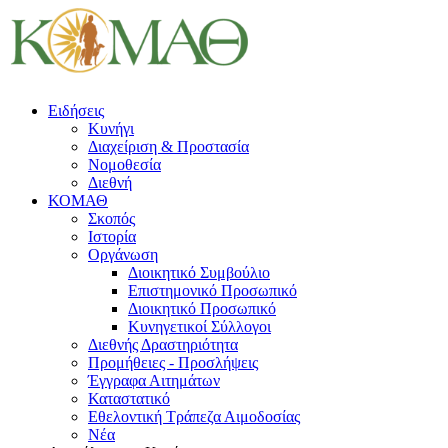
Ειδήσεις
Κυνήγι
Διαχείριση & Προστασία
Νομοθεσία
Διεθνή
ΚΟΜΑΘ
Σκοπός
Ιστορία
Οργάνωση
Διοικητικό Συμβούλιο
Επιστημονικό Προσωπικό
Διοικητικό Προσωπικό
Κυνηγετικοί Σύλλογοι
Διεθνής Δραστηριότητα
Προμήθειες - Προσλήψεις
Έγγραφα Αιτημάτων
Καταστατικό
Εθελοντική Τράπεζα Αιμοδοσίας
Νέα