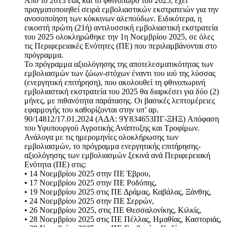
Από το 2013 έως και το φθινόπωρο του 2025, έχει
πραγματοποιηθεί σειρά εμβολιαστικών εκστρατειών για την
ανοσοποίηση των κόκκινων αλεπούδων. Ειδικότερα, η
εικοστή πρώτη (21ή) αντιλυσσική εμβολιαστική εκστρατεία
του 2025 ολοκληρώθηκε την 1η Νοεμβρίου 2025, σε όλες
τις Περιφερειακές Ενότητες (ΠΕ) που περιλαμβάνονται στο
πρόγραμμα.
Το πρόγραμμα αξιολόγησης της αποτελεσματικότητας των
εμβολιασμών των ζώων-στόχων έναντι του ιού της λύσσας
(ενεργητική επιτήρηση), που ακολουθεί τη φθινοπωρινή
εμβολιαστική εκστρατεία του 2025 θα διαρκέσει για δύο (2)
μήνες, με πιθανότητα παράτασης. Οι βασικές λεπτομέρειες
εφαρμογής του καθορίζονται στην υπ’ αρ.
90/14812/17.01.2024 (ΑΔΑ: 9Υ834653ΠΓ-ΞΗΞ) Aπόφαση
του Υφυπουργού Αγροτικής Ανάπτυξης και Τροφίμων.
Ανάλογα με τις ημερομηνίες ολοκλήρωσης των
εμβολιασμών, το πρόγραμμα ενεργητικής επιτήρησης-
αξιολόγησης των εμβολιασμών ξεκινά ανά Περιφερειακή
Ενότητα (ΠΕ) στις:
• 14 Νοεμβρίου 2025 στην ΠΕ Έβρου,
• 17 Νοεμβρίου 2025 στην ΠΕ Ροδόπης,
• 19 Νοεμβρίου 2025 στις ΠΕ Δράμας, Καβάλας, Ξάνθης,
• 24 Νοεμβρίου 2025 στην ΠΕ Σερρών,
• 26 Νοεμβρίου 2025, στις ΠΕ Θεσσαλονίκης, Κιλκίς,
• 28 Νοεμβρίου 2025 στις ΠΕ Πέλλας, Ημαθίας, Καστοριάς,