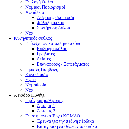
Επιλογή Όπλου
Νομικοί Περιορισμοί
Ασφάλεια
Ασφαλής σκόπευση
Φύλαξη όπλου
Συντήρηση όπλου
Νέα
Κυνηγετικός σκύλος
Επίλεξε τον κατάλληλο σκύλο
Επιλογή σκύλου
Ιχνηλάτες
Δείκτες
Επαναφοράς / Ξεπετάγματος
Πρώτες Βοήθειες
Κυνοστάσιο
Υγεία
Νομοθεσία
Νέα
Αειφόρο Κυνήγι
Πρόγραμμα Άρτεμις
Άρτεμις 1
Άρτεμις 2
Επιστημονικό Έργο ΚΟΜΑΘ
Έρευνα για την πεδινή πέρδικα
Καταγραφή επιθέσεων από λύκο