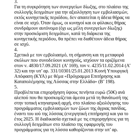
3.
Για τη συγκρότηση των συνεργείων δίωξης, στο πλαίσιο της
συλλογής δειγμάτων για την αξιολόγηση των εμβολιασμών,
εκτός κυνηγετικής περιόδου, δεν απαιτείται η άδεια θήρας να
είναι σε ισχύ. Όταν όμως, οι κυνηγοί και οι φύλακες θήρας
συνδράμουν αυτόνομα (όχι ως μέλη συνεργείων δίωξης)
στην προσκόμιση δειγμάτων, κατά τη διάρκεια της
κυνηγετικής περιόδου, θα πρέπει να διαθέτουν άδεια θήρας
σε ισχύ.
4.
Σχετικά με τον εμβολιασμό, τη σήμανση και τη μεταφορά
σκύλων που συνοδεύουν κυνηγούς, ισχύουν τα οριζόμενα
στον ν. 4830/17.09.2021 (Α’ 169), τον ν. 4235/11.02.2014 (Α’
32) και την υπ’ αρ. 331/10301/25.01.2013 Κοινή Υπουργική
Απόφαση (ΚΥΑ) με θέμα «Πρόγραμμα Επιτήρησης και
Καταπολέμησης της Λύσσας στην Ελλάδα» (Β’ 198).
5.
Προβλέπεται επιχορήγηση ύψους πενήντα ευρώ (50€) ανά
αλεπού που θα προσκομίζεται άμεσα μετά τη θανάτωσή της
στην τοπική κτηνιατρική αρχή, στο πλαίσιο αξιολόγησης του
προγράμματος εμβολιασμών των ζώων της άγριας πανίδας,
έναντι του ιού της λύσσας (ενεργητική επιτήρηση) και για το
έτος 2025. Η διαδικασία σχετικά με τις επιχορηγήσεις για τη
συλλογή δειγμάτων στο πλαίσιο της εφαρμογής του
προγράμματος για τη λύσσα καθορίζονται στην υπ’ αρ.