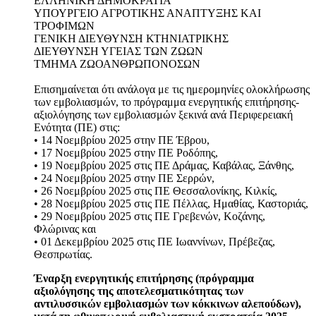
ΕΛΛΗΝΙΚΗ ΔΗΜΟΚΡΑΤΙΑ
ΥΠΟΥΡΓΕΙΟ ΑΓΡΟΤΙΚΗΣ ΑΝΑΠΤΥΞΗΣ ΚΑΙ
ΤΡΟΦΙΜΩΝ
ΓΕΝΙΚΗ ΔΙΕΥΘΥΝΣΗ ΚΤΗΝΙΑΤΡΙΚΗΣ
ΔΙΕΥΘΥΝΣΗ ΥΓΕΙΑΣ ΤΩΝ ΖΩΩΝ
ΤΜΗΜΑ ΖΩΟΑΝΘΡΩΠΟΝΟΣΩΝ
Επισημαίνεται ότι ανάλογα με τις ημερομηνίες ολοκλήρωσης
των εμβολιασμών, το πρόγραμμα ενεργητικής επιτήρησης-
αξιολόγησης των εμβολιασμών ξεκινά ανά Περιφερειακή
Ενότητα (ΠΕ) στις:
• 14 Νοεμβρίου 2025 στην ΠΕ Έβρου,
• 17 Νοεμβρίου 2025 στην ΠΕ Ροδόπης,
• 19 Νοεμβρίου 2025 στις ΠΕ Δράμας, Καβάλας, Ξάνθης,
• 24 Νοεμβρίου 2025 στην ΠΕ Σερρών,
• 26 Νοεμβρίου 2025 στις ΠΕ Θεσσαλονίκης, Κιλκίς,
• 28 Νοεμβρίου 2025 στις ΠΕ Πέλλας, Ημαθίας, Καστοριάς,
• 29 Νοεμβρίου 2025 στις ΠΕ Γρεβενών, Κοζάνης,
Φλώρινας και
• 01 Δεκεμβρίου 2025 στις ΠΕ Ιωαννίνων, Πρέβεζας,
Θεσπρωτίας.
Έναρξη ενεργητικής επιτήρησης (πρόγραμμα
αξιολόγησης της αποτελεσματικότητας των
αντιλυσσικών εμβολιασμών των κόκκινων αλεπούδων),