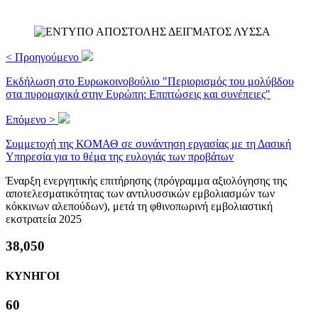
< Προηγούμενο
Εκδήλωση στο Ευρωκοινοβούλιο "Περιορισμός του μολύβδου
στα πυρομαχικά στην Ευρώπη: Επιπτώσεις και συνέπειες"
Επόμενο >
Συμμετοχή της ΚΟΜΑΘ σε συνάντηση εργασίας με τη Δασική
Υπηρεσία για το θέμα της ευλογιάς των προβάτων
Έναρξη ενεργητικής επιτήρησης (πρόγραμμα αξιολόγησης της
αποτελεσματικότητας των αντιλυσσικών εμβολιασμών των
κόκκινων αλεπούδων), μετά τη φθινοπωρινή εμβολιαστική
εκστρατεία 2025
39,956
ΚΥΝΗΓΟΙ
63