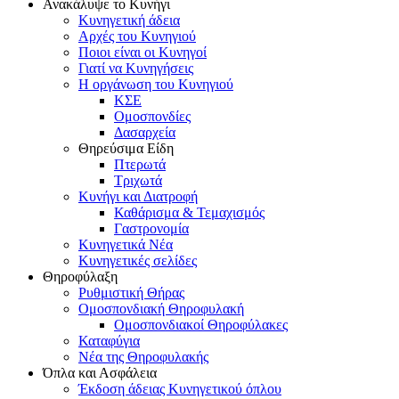
Ανακάλυψε το Κυνήγι
Κυνηγετική άδεια
Αρχές του Κυνηγιού
Ποιοι είναι οι Κυνηγοί
Γιατί να Κυνηγήσεις
Η οργάνωση του Κυνηγιού
ΚΣΕ
Ομοσπονδίες
Δασαρχεία
Θηρεύσιμα Είδη
Πτερωτά
Τριχωτά
Κυνήγι και Διατροφή
Καθάρισμα & Τεμαχισμός
Γαστρονομία
Κυνηγετικά Νέα
Κυνηγετικές σελίδες
Θηροφύλαξη
Ρυθμιστική Θήρας
Ομοσπονδιακή Θηροφυλακή
Oμοσπονδιακοί Θηροφύλακες
Καταφύγια
Νέα της Θηροφυλακής
Όπλα και Ασφάλεια
Έκδοση άδειας Κυνηγετικού όπλου