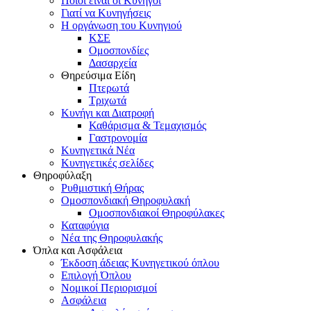
Ποιοι είναι οι Κυνηγοί
Γιατί να Κυνηγήσεις
Η οργάνωση του Κυνηγιού
ΚΣΕ
Ομοσπονδίες
Δασαρχεία
Θηρεύσιμα Είδη
Πτερωτά
Τριχωτά
Κυνήγι και Διατροφή
Καθάρισμα & Τεμαχισμός
Γαστρονομία
Κυνηγετικά Νέα
Κυνηγετικές σελίδες
Θηροφύλαξη
Ρυθμιστική Θήρας
Ομοσπονδιακή Θηροφυλακή
Oμοσπονδιακοί Θηροφύλακες
Καταφύγια
Νέα της Θηροφυλακής
Όπλα και Ασφάλεια
Έκδοση άδειας Κυνηγετικού όπλου
Επιλογή Όπλου
Νομικοί Περιορισμοί
Ασφάλεια