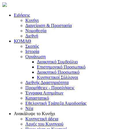
Ειδήσεις
Κυνήγι
Διαχείριση & Προστασία
Νομοθεσία
Διεθνή
ΚΟΜΑΘ
Σκοπός
Ιστορία
Οργάνωση
Διοικητικό Συμβούλιο
Επιστημονικό Προσωπικό
Διοικητικό Προσωπικό
Κυνηγετικοί Σύλλογοι
Διεθνής Δραστηριότητα
Προμήθειες - Προσλήψεις
Έγγραφα Αιτημάτων
Καταστατικό
Εθελοντική Τράπεζα Αιμοδοσίας
Νέα
Ανακάλυψε το Κυνήγι
Κυνηγετική άδεια
Αρχές του Κυνηγιού