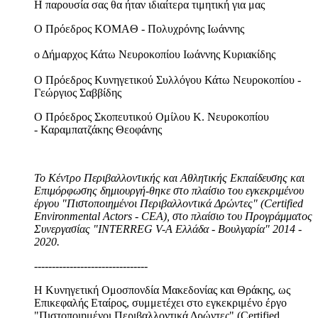
Η παρουσία σας θα ήταν ιδιαίτερα τιμητική για μας
Ο Πρόεδρος KOMAΘ - Πολυχρόνης Ιωάννης
ο Δήμαρχος Κάτω Νευροκοπίου Ιωάννης Κυριακίδης
Ο Πρόεδρος Κυνηγετικού Συλλόγου Κάτω Νευροκοπίου -
Γεώργιος Σαββίδης
Ο Πρόεδρος Σκοπευτικού Ομίλου Κ. Νευροκοπίου
- Καραμπατζάκης Θεοφάνης
Το Κέντρο Περιβαλλοντικής και Αθλητικής Εκπαίδευσης και
Επιμόρφωσης δημιουργή-θηκε στο πλαίσιο του εγκεκριμένου
έργου "Πιστοποιημένοι Περιβαλλοντικά Δρώντες" (Certified
Environmental Actors - CEA), στο πλαίσιο του Προγράμματος
Συνεργασίας "INTERREG V-A Ελλάδα - Βουλγαρία" 2014 -
2020.
--------------------------------
Η Κυνηγετική Ομοσπονδία Μακεδονίας και Θράκης, ως
Επικεφαλής Εταίρος, συμμετέχει στο εγκεκριμένο έργο
"Πιστοποιημένοι Περιβαλλοντικά Δρώντες" (Certified