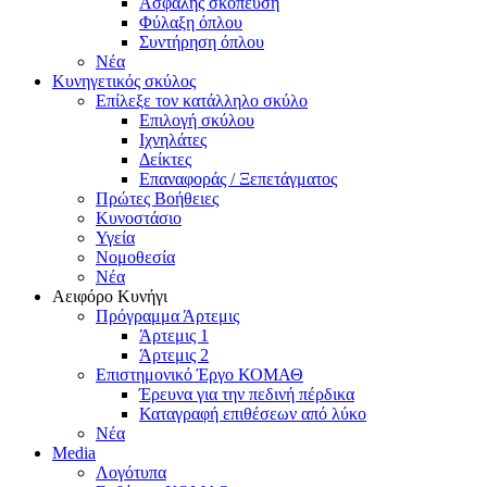
Ασφαλής σκόπευση
Φύλαξη όπλου
Συντήρηση όπλου
Νέα
Κυνηγετικός σκύλος
Επίλεξε τον κατάλληλο σκύλο
Επιλογή σκύλου
Ιχνηλάτες
Δείκτες
Επαναφοράς / Ξεπετάγματος
Πρώτες Βοήθειες
Κυνοστάσιο
Υγεία
Νομοθεσία
Νέα
Αειφόρο Κυνήγι
Πρόγραμμα Άρτεμις
Άρτεμις 1
Άρτεμις 2
Επιστημονικό Έργο ΚΟΜΑΘ
Έρευνα για την πεδινή πέρδικα
Καταγραφή επιθέσεων από λύκο
Νέα
Media
Λογότυπα