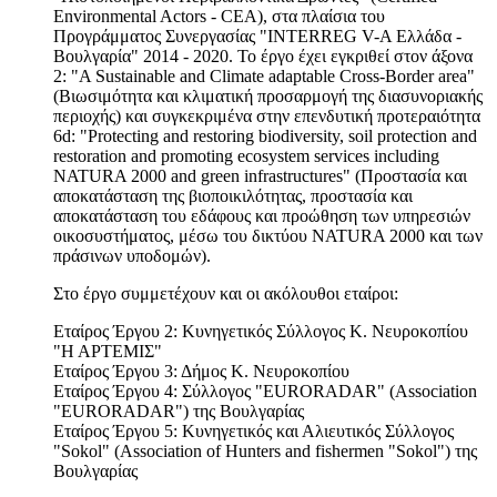
Environmental Actors - CEA), στα πλαίσια του
Προγράμματος Συνεργασίας "INTERREG V-A Ελλάδα -
Βουλγαρία" 2014 - 2020. Το έργο έχει εγκριθεί στον άξονα
2: "A Sustainable and Climate adaptable Cross-Border area"
(Βιωσιμότητα και κλιματική προσαρμογή της διασυνοριακής
περιοχής) και συγκεκριμένα στην επενδυτική προτεραιότητα
6d: "Protecting and restoring biodiversity, soil protection and
restoration and promoting ecosystem services including
NATURA 2000 and green infrastructures" (Προστασία και
αποκατάσταση της βιοποικιλότητας, προστασία και
αποκατάσταση του εδάφους και προώθηση των υπηρεσιών
οικοσυστήματος, μέσω του δικτύου NATURA 2000 και των
πράσινων υποδομών).
Στο έργο συμμετέχουν και οι ακόλουθοι εταίροι:
Εταίρος Έργου 2: Κυνηγετικός Σύλλογος Κ. Νευροκοπίου
"Η ΑΡΤΕΜΙΣ"
Εταίρος Έργου 3: Δήμος Κ. Νευροκοπίου
Εταίρος Έργου 4: Σύλλογος "EURORADAR" (Association
"EURORADAR") της Βουλγαρίας
Εταίρος Έργου 5: Κυνηγετικός και Αλιευτικός Σύλλογος
"Sokol" (Association of Hunters and fishermen "Sokol") της
Βουλγαρίας