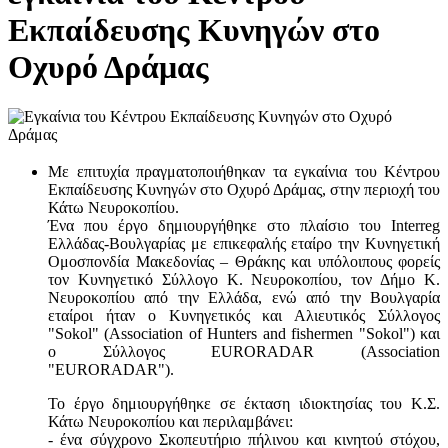
Εκπαίδευσης Κυνηγών στο
Οχυρό Δράμας
Με επιτυχία πραγματοποιήθηκαν τα εγκαίνια του Κέντρου
Εκπαίδευσης Κυνηγών στο Οχυρό Δράμας, στην περιοχή του
Κάτω Νευροκοπίου.
Ένα που έργο δημιουργήθηκε στο πλαίσιο του Interreg
Ελλάδας-Βουλγαρίας με επικεφαλής εταίρο την Κυνηγετική
Ομοσπονδία Μακεδονίας – Θράκης και υπόλοιπους φορείς
τον Κυνηγετικό Σύλλογο Κ. Νευροκοπίου, τον Δήμο Κ.
Νευροκοπίου από την Ελλάδα, ενώ από την Βουλγαρία
εταίροι ήταν ο Κυνηγετικός και Αλιευτικός Σύλλογος
"Sokol" (Association of Hunters and fishermen "Sokol") και
ο Σύλλογος EURORADAR (Association
"EURORADAR").
Το έργο δημιουργήθηκε σε έκταση ιδιοκτησίας του Κ.Σ.
Κάτω Νευροκοπίου και περιλαμβάνει:
- ένα σύγχρονο Σκοπευτήριο πήλινου και κινητού στόχου,