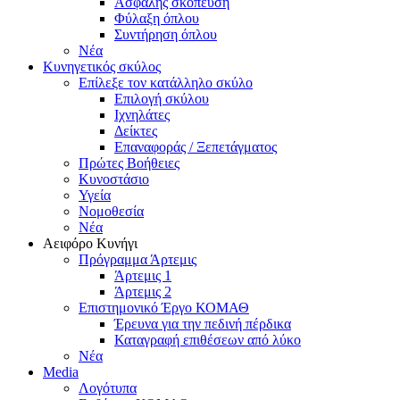
Ασφαλής σκόπευση
Φύλαξη όπλου
Συντήρηση όπλου
Νέα
Κυνηγετικός σκύλος
Επίλεξε τον κατάλληλο σκύλο
Επιλογή σκύλου
Ιχνηλάτες
Δείκτες
Επαναφοράς / Ξεπετάγματος
Πρώτες Βοήθειες
Κυνοστάσιο
Υγεία
Νομοθεσία
Νέα
Αειφόρο Κυνήγι
Πρόγραμμα Άρτεμις
Άρτεμις 1
Άρτεμις 2
Επιστημονικό Έργο ΚΟΜΑΘ
Έρευνα για την πεδινή πέρδικα
Καταγραφή επιθέσεων από λύκο
Νέα
Media
Λογότυπα