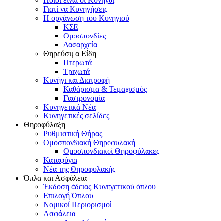
Ποιοι είναι οι Κυνηγοί
Γιατί να Κυνηγήσεις
Η οργάνωση του Κυνηγιού
ΚΣΕ
Ομοσπονδίες
Δασαρχεία
Θηρεύσιμα Είδη
Πτερωτά
Τριχωτά
Κυνήγι και Διατροφή
Καθάρισμα & Τεμαχισμός
Γαστρονομία
Κυνηγετικά Νέα
Κυνηγετικές σελίδες
Θηροφύλαξη
Ρυθμιστική Θήρας
Ομοσπονδιακή Θηροφυλακή
Oμοσπονδιακοί Θηροφύλακες
Καταφύγια
Νέα της Θηροφυλακής
Όπλα και Ασφάλεια
Έκδοση άδειας Κυνηγετικού όπλου
Επιλογή Όπλου
Νομικοί Περιορισμοί
Ασφάλεια