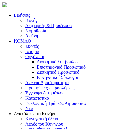
Ειδήσεις
Κυνήγι
Διαχείριση & Προστασία
Νομοθεσία
Διεθνή
ΚΟΜΑΘ
Σκοπός
Ιστορία
Οργάνωση
Διοικητικό Συμβούλιο
Επιστημονικό Προσωπικό
Διοικητικό Προσωπικό
Κυνηγετικοί Σύλλογοι
Διεθνής Δραστηριότητα
Προμήθειες - Προσλήψεις
Έγγραφα Αιτημάτων
Καταστατικό
Εθελοντική Τράπεζα Αιμοδοσίας
Νέα
Ανακάλυψε το Κυνήγι
Κυνηγετική άδεια
Αρχές του Κυνηγιού