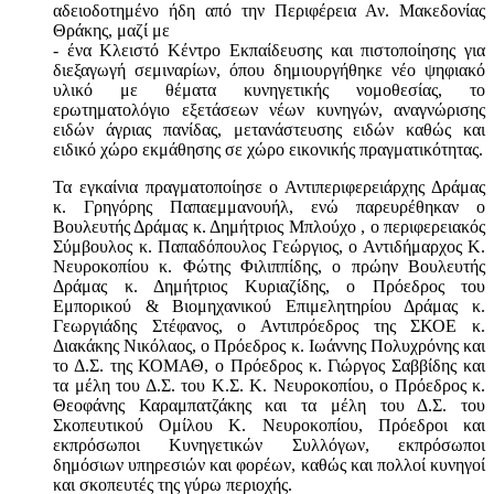
αδειοδοτημένο ήδη από την Περιφέρεια Αν. Μακεδονίας
Θράκης, μαζί με
- ένα Κλειστό Κέντρο Εκπαίδευσης και πιστοποίησης για
διεξαγωγή σεμιναρίων, όπου δημιουργήθηκε νέο ψηφιακό
υλικό με θέματα κυνηγετικής νομοθεσίας, το
ερωτηματολόγιο εξετάσεων νέων κυνηγών, αναγνώρισης
ειδών άγριας πανίδας, μετανάστευσης ειδών καθώς και
ειδικό χώρο εκμάθησης σε χώρο εικονικής πραγματικότητας.
Τα εγκαίνια πραγματοποίησε ο Αντιπεριφερειάρχης Δράμας
κ. Γρηγόρης Παπαεμμανουήλ, ενώ παρευρέθηκαν ο
Βουλευτής Δράμας κ. Δημήτριος Μπλούχο , ο περιφερειακός
Σύμβουλος κ. Παπαδόπουλος Γεώργιος, ο Αντιδήμαρχος Κ.
Νευροκοπίου κ. Φώτης Φιλιππίδης, ο πρώην Βουλευτής
Δράμας κ. Δημήτριος Κυριαζίδης, ο Πρόεδρος του
Εμπορικού & Βιομηχανικού Επιμελητηρίου Δράμας κ.
Γεωργιάδης Στέφανος, ο Αντιπρόεδρος της ΣΚΟΕ κ.
Διακάκης Νικόλαος, ο Πρόεδρος κ. Ιωάννης Πολυχρόνης και
το Δ.Σ. της ΚΟΜΑΘ, ο Πρόεδρος κ. Γιώργος Σαββίδης και
τα μέλη του Δ.Σ. του Κ.Σ. Κ. Νευροκοπίου, ο Πρόεδρος κ.
Θεοφάνης Καραμπατζάκης και τα μέλη του Δ.Σ. του
Σκοπευτικού Ομίλου Κ. Νευροκοπίου, Πρόεδροι και
εκπρόσωποι Κυνηγετικών Συλλόγων, εκπρόσωποι
δημόσιων υπηρεσιών και φορέων, καθώς και πολλοί κυνηγοί
και σκοπευτές της γύρω περιοχής.