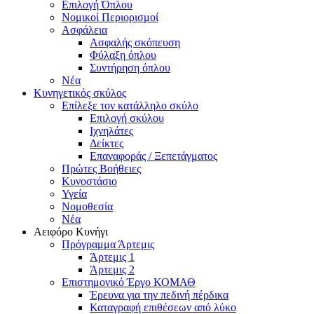
Επιλογή Όπλου
Νομικοί Περιορισμοί
Ασφάλεια
Ασφαλής σκόπευση
Φύλαξη όπλου
Συντήρηση όπλου
Νέα
Κυνηγετικός σκύλος
Επίλεξε τον κατάλληλο σκύλο
Επιλογή σκύλου
Ιχνηλάτες
Δείκτες
Επαναφοράς / Ξεπετάγματος
Πρώτες Βοήθειες
Κυνοστάσιο
Υγεία
Νομοθεσία
Νέα
Αειφόρο Κυνήγι
Πρόγραμμα Άρτεμις
Άρτεμις 1
Άρτεμις 2
Επιστημονικό Έργο ΚΟΜΑΘ
Έρευνα για την πεδινή πέρδικα
Καταγραφή επιθέσεων από λύκο