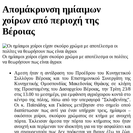
Απομάκρυνση ημίαιμων
χοίρων από περιοχή της
Βέροιας
Οι ημίαιμοι χοίροι είχαν σκούρο χρώμα με αποτέλεσμα οι πολίτες
να θεωρήσουν πως είναι άγριοι
Αμεση ήταν η αντίδραση του Προέδρου του Κυνηγετικού
Συλλόγου Βέροιας και του Επιστημονικού Συνεργάτη της
Κυνηγετικής Ομοσπονδίας Μακεδονίας Θράκης σε κλήση
της Προισταμένης του Δασαρχείου Βέροιας, την Τρίτη 23/8
στις 13.00 το μεσημέρι, για εμφάνιση αγριόχοιρου κοντά στο
κέντρο της πόλης, πίσω από την υπεραγορά "Σκλαβενίτης".
Οι κ. Παϊσιάδης και Γκάσιος μετέβησαν στο σημείο οπού
διαπίστωσαν πως αντί για έναν υπήρχαν τρεις, ημίαιμοι –
οικόσιτοι χοίροι, σκούρου χρώματος σε κτήμα με ανοιχτή
πόρτα. Έκλεισαν άμεσα την πόρτα του κτήματος που ήταν
ανοιχτή και περίμεναν τον ιδιοκτήτη για να την ασφαλίσει και
να σιγουρευτούν πως δεν πρόκειται να βγουν έξω τα ζώα.