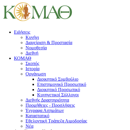
Ειδήσεις
Κυνήγι
Διαχείριση & Προστασία
Νομοθεσία
Διεθνή
ΚΟΜΑΘ
Σκοπός
Ιστορία
Οργάνωση
Διοικητικό Συμβούλιο
Επιστημονικό Προσωπικό
Διοικητικό Προσωπικό
Κυνηγετικοί Σύλλογοι
Διεθνής Δραστηριότητα
Προμήθειες - Προσλήψεις
Έγγραφα Αιτημάτων
Καταστατικό
Εθελοντική Τράπεζα Αιμοδοσίας
Νέα