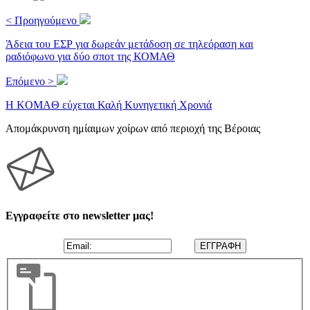
< Προηγούμενο
Άδεια του ΕΣΡ για δωρεάν μετάδοση σε τηλεόραση και
ραδιόφωνο για δύο σποτ της ΚΟΜΑΘ
Επόμενο >
H KOMAΘ εύχεται Καλή Κυνηγετική Χρονιά
Απομάκρυνση ημίαιμων χοίρων από περιοχή της Βέροιας
Εγγραφείτε στο newsletter μας!