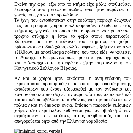
Εκείνη την ώρα, έξω από το κτήμα είχε μόλις σταθμεύσει
λεωφορείο που μετέφερε παιδιά, ενώ ήταν παρόντες οι
γονείς τους για να τα παραλάβουν.
Τα ίχνη που εντοπίστηκαν στην ευρύτερη περιοχή δείχνουν
πως οι ημίαιμοι χοίροι κυκλοφορούσαν ελεύθερα εκτός
κτήματος, γεγονός το οποίο θα μπορούσε να προκαλέσει
τροχαίο ατύχημα ή έστω το φόβο στους περαστικούς.
Σύμφωνα με τον υπεύθυνο του κτήματος οι χοίροι
βρίσκονται σε ειδικό χώρο, αλλά προφανώς βρήκαν τρόπο να
εξέλθουν, με αποτέλεσμα πολίτης, που τους είδε, να καλέσει
το Δασαρχείο θεωρώντας πως πρόκειται για αγριόχοιρους,
και το Δασαρχείο με τη σειρά του ζήτησε τη συνδρομή του
Κυνηγετικού Συλλόγου Βέροιας.
Αν και οι χοίροι ήταν οικόσιτοι, η αντιμετώπιση του
περιστατικού προσομοιάζει με αυτή της απομάκρυνσης
αγριόχοιρων που έχουν εξοικειωθεί με τον άνθρωπο και
κάνουν όλο και πιο συχνά την παρουσία τους σε περιαστικό
και αστικό περιβάλλον με κινδύνους για την ασφάλεια των
πολιτών και τη δημόσια υγεία. Επίσης η παρουσία ημίαιμων
χοίρων στο περιβάλλον ευθύνεται για τον υβριδισμό των
αγριόχοιρων με επιπτώσεις στους πληθυσμούς του και
απαγορεύεται ρητά από την Ελληνική νομοθεσία.