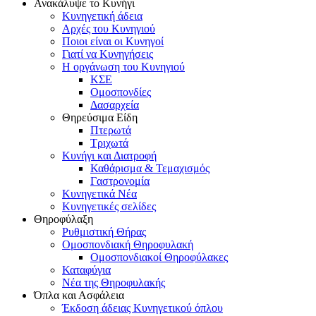
Ανακάλυψε το Κυνήγι
Κυνηγετική άδεια
Αρχές του Κυνηγιού
Ποιοι είναι οι Κυνηγοί
Γιατί να Κυνηγήσεις
Η οργάνωση του Κυνηγιού
ΚΣΕ
Ομοσπονδίες
Δασαρχεία
Θηρεύσιμα Είδη
Πτερωτά
Τριχωτά
Κυνήγι και Διατροφή
Καθάρισμα & Τεμαχισμός
Γαστρονομία
Κυνηγετικά Νέα
Κυνηγετικές σελίδες
Θηροφύλαξη
Ρυθμιστική Θήρας
Ομοσπονδιακή Θηροφυλακή
Oμοσπονδιακοί Θηροφύλακες
Καταφύγια
Νέα της Θηροφυλακής
Όπλα και Ασφάλεια
Έκδοση άδειας Κυνηγετικού όπλου