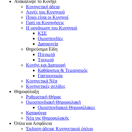
Ανακάλυψε το Κυνήγι
Κυνηγετική άδεια
Αρχές του Κυνηγιού
Ποιοι είναι οι Κυνηγοί
Γιατί να Κυνηγήσεις
Η οργάνωση του Κυνηγιού
ΚΣΕ
Ομοσπονδίες
Δασαρχεία
Θηρεύσιμα Είδη
Πτερωτά
Τριχωτά
Κυνήγι και Διατροφή
Καθάρισμα & Τεμαχισμός
Γαστρονομία
Κυνηγετικά Νέα
Κυνηγετικές σελίδες
Θηροφύλαξη
Ρυθμιστική Θήρας
Ομοσπονδιακή Θηροφυλακή
Oμοσπονδιακοί Θηροφύλακες
Καταφύγια
Νέα της Θηροφυλακής
Όπλα και Ασφάλεια
Έκδοση άδειας Κυνηγετικού όπλου