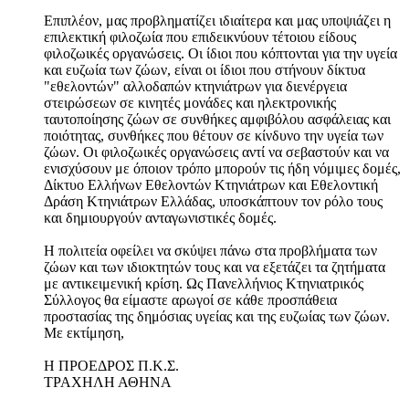
Επιπλέον, μας προβληματίζει ιδιαίτερα και μας υποψιάζει η
επιλεκτική φιλοζωία που επιδεικνύουν τέτοιου είδους
φιλοζωικές οργανώσεις. Οι ίδιοι που κόπτονται για την υγεία
και ευζωία των ζώων, είναι οι ίδιοι που στήνουν δίκτυα
"εθελοντών" αλλοδαπών κτηνιάτρων για διενέργεια
στειρώσεων σε κινητές μονάδες και ηλεκτρονικής
ταυτοποίησης ζώων σε συνθήκες αμφιβόλου ασφάλειας και
ποιότητας, συνθήκες που θέτουν σε κίνδυνο την υγεία των
ζώων. Οι φιλοζωικές οργανώσεις αντί να σεβαστούν και να
ενισχύσουν με όποιον τρόπο μπορούν τις ήδη νόμιμες δομές,
Δίκτυο Ελλήνων Εθελοντών Κτηνιάτρων και Εθελοντική
Δράση Κτηνιάτρων Ελλάδας, υποσκάπτουν τον ρόλο τους
και δημιουργούν ανταγωνιστικές δομές.
Η πολιτεία οφείλει να σκύψει πάνω στα προβλήματα των
ζώων και των ιδιοκτητών τους και να εξετάζει τα ζητήματα
με αντικειμενική κρίση. Ως Πανελλήνιος Κτηνιατρικός
Σύλλογος θα είμαστε αρωγοί σε κάθε προσπάθεια
προστασίας της δημόσιας υγείας και της ευζωίας των ζώων.
Με εκτίμηση,
Η ΠΡΟΕΔΡΟΣ Π.Κ.Σ.
ΤΡΑΧΗΛΗ ΑΘΗΝΑ