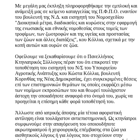
Με μεγάλη μας έκπληξη πληροφορηθήκαμε την εμπλοκή και
ανάμειξή μας σε κείμενο καταγγελίας της Π.Φ.Π.Ο. εναντίον
του βουλευτή της Ν.Δ. και εισηγητή του Νομοσχεδίου
"Διοικητικά μέτρα, διαδικασίες και κυρώσεις στην εφαρμογή
της ενωσιακής και εθνικής νομοθεσίας στους τομείς των
τροφίμων, των ζωοτροφών και της υγείας και προστασίας
των ζώων και άλλες διατάξεις", κου Κόλλια, σχετικά με την
κοπή αυτιών και ουρών σε ζώα.
Οφείλουμε να ξεκαθαρίσουμε ότι ο Πανελλήνιος
Κτηνιατρικός Σύλλογος πέραν του ότι επικροτεί την
τοποθέτηση του εισηγητή του Ν/Σ του Υπουργείου
Αγροτικής Ανάπτυξης κου Κώστα Κόλλια, βουλευτή
Κορινθίας της Νέας Δημοκρατίας, έχει συγκεκριμένες θέσεις
επί των επιστημονικών θεμάτων τις οποίες εκφράζει μέσω
των νομίμων εκπροσώπων του και θεωρεί τουλάχιστον
άστοχη την οποιαδήποτε αναφορά στο όνομά του, χωρίς να
προηγείται η επίσημη κάθε φορά τοποθέτησή του.
Άλλωστε από ιατρικής άποψης μία τέτοια αφοριστική
αντίληψη είναι τουλάχιστον αντιεπιστημονική. Ως κτηνίατροι
συμφωνούμε στην απαγόρευση του οποιουδήποτε
ακρωτηριασμού ή χειρουργικής επέμβασης στα ζώα για
αισθητικούς λόγους ή για λόγους που στοχεύουν στην