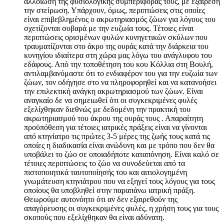
αλλοίωση της φυσιολογικής συμπεριφοράς τους, με εξαίρεση
την στείρωση. Υπάρχουν, όμως, περιπτώσεις στις οποίες
είναι επιβεβλημένος ο ακρωτηριασμός ζώων για λόγους του
σχετίζονται σοβαρά με την ευζωία τους. Τέτοιες είναι
περιπτώσεις ορισμένων φυλών κυνηγετικών σκύλων που
τραυματίζονται στο άκρο της ουράς κατά την διάρκεια του
κυνηγίου ιδιαίτερα στη χώρα μας λόγω του ανάγλυφου του
εδάφους. Από την τοποθέτηση του κου Κόλλια στη Βουλή,
αντιλαμβανόμαστε ότι το ενδιαφέρον του για την ευζωία των
ζώων, τον οδήγησε στο να πληροφορηθεί και να κατανοήσει
την επιλεκτική ανάγκη ακρωτηριασμού των ζώων. Είναι
αναγκαίο δε να σημειωθεί ότι οι συγκεκριμένες φυλές
εξελίχθηκαν διεθνώς με δεδομένη την πρακτική του
ακρωτηριασμού του άκρου της ουράς τους . Απαραίτητη
προϋπόθεση για τέτοιες ιατρικές πράξεις είναι να γίνονται
από κτηνίατρο τις πρώτες 3-5 μέρες της ζωής τους κατά τις
οποίες η διαδικασία είναι ανώδυνη και με τρόπο που δεν θα
υποβάλει το ζώο σε οποιαδήποτε καταπόνηση. Είναι καλό σε
τέτοιες περιπτώσεις το ζώο να συνοδεύεται από τα
πιστοποιητικά ταυτοποίησής του και αιτιολογημένη
γνωμάτευση κτηνιάτρου που να εξηγεί τους λόγους για τους
οποίους θα υποβληθεί στην παραπάνω ιατρική πράξη.
Θεωρούμε αυτονόητο ότι αν δεν εξαιρεθούν της
απαγόρευσης οι συγκεκριμένες φυλές, η χρήση τους για τους
σκοπούς που εξελίχθηκαν θα είναι αδύνατη.