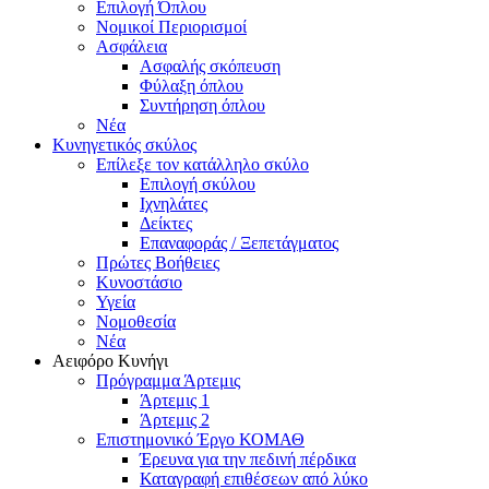
Επιλογή Όπλου
Νομικοί Περιορισμοί
Ασφάλεια
Ασφαλής σκόπευση
Φύλαξη όπλου
Συντήρηση όπλου
Νέα
Κυνηγετικός σκύλος
Επίλεξε τον κατάλληλο σκύλο
Επιλογή σκύλου
Ιχνηλάτες
Δείκτες
Επαναφοράς / Ξεπετάγματος
Πρώτες Βοήθειες
Κυνοστάσιο
Υγεία
Νομοθεσία
Νέα
Αειφόρο Κυνήγι
Πρόγραμμα Άρτεμις
Άρτεμις 1
Άρτεμις 2
Επιστημονικό Έργο ΚΟΜΑΘ
Έρευνα για την πεδινή πέρδικα
Καταγραφή επιθέσεων από λύκο