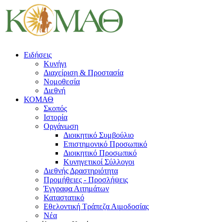
Ειδήσεις
Κυνήγι
Διαχείριση & Προστασία
Νομοθεσία
Διεθνή
ΚΟΜΑΘ
Σκοπός
Ιστορία
Οργάνωση
Διοικητικό Συμβούλιο
Επιστημονικό Προσωπικό
Διοικητικό Προσωπικό
Κυνηγετικοί Σύλλογοι
Διεθνής Δραστηριότητα
Προμήθειες - Προσλήψεις
Έγγραφα Αιτημάτων
Καταστατικό
Εθελοντική Τράπεζα Αιμοδοσίας
Νέα