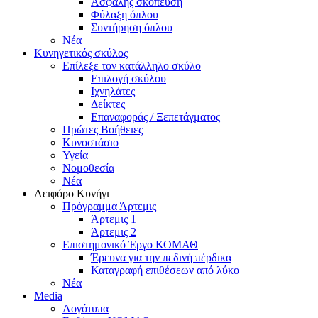
Ασφαλής σκόπευση
Φύλαξη όπλου
Συντήρηση όπλου
Νέα
Κυνηγετικός σκύλος
Επίλεξε τον κατάλληλο σκύλο
Επιλογή σκύλου
Ιχνηλάτες
Δείκτες
Επαναφοράς / Ξεπετάγματος
Πρώτες Βοήθειες
Κυνοστάσιο
Υγεία
Νομοθεσία
Νέα
Αειφόρο Κυνήγι
Πρόγραμμα Άρτεμις
Άρτεμις 1
Άρτεμις 2
Επιστημονικό Έργο ΚΟΜΑΘ
Έρευνα για την πεδινή πέρδικα
Καταγραφή επιθέσεων από λύκο
Νέα
Media
Λογότυπα