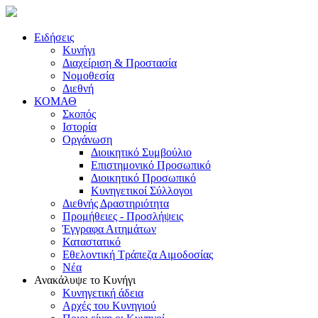
Ειδήσεις
Κυνήγι
Διαχείριση & Προστασία
Νομοθεσία
Διεθνή
ΚΟΜΑΘ
Σκοπός
Ιστορία
Οργάνωση
Διοικητικό Συμβούλιο
Επιστημονικό Προσωπικό
Διοικητικό Προσωπικό
Κυνηγετικοί Σύλλογοι
Διεθνής Δραστηριότητα
Προμήθειες - Προσλήψεις
Έγγραφα Αιτημάτων
Καταστατικό
Εθελοντική Τράπεζα Αιμοδοσίας
Νέα
Ανακάλυψε το Κυνήγι
Κυνηγετική άδεια
Αρχές του Κυνηγιού