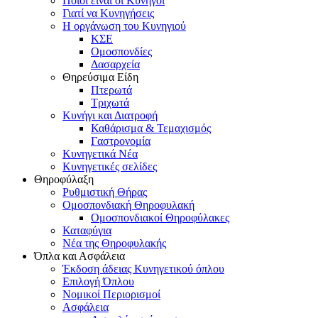
Ποιοι είναι οι Κυνηγοί
Γιατί να Κυνηγήσεις
Η οργάνωση του Κυνηγιού
ΚΣΕ
Ομοσπονδίες
Δασαρχεία
Θηρεύσιμα Είδη
Πτερωτά
Τριχωτά
Κυνήγι και Διατροφή
Καθάρισμα & Τεμαχισμός
Γαστρονομία
Κυνηγετικά Νέα
Κυνηγετικές σελίδες
Θηροφύλαξη
Ρυθμιστική Θήρας
Ομοσπονδιακή Θηροφυλακή
Oμοσπονδιακοί Θηροφύλακες
Καταφύγια
Νέα της Θηροφυλακής
Όπλα και Ασφάλεια
Έκδοση άδειας Κυνηγετικού όπλου
Επιλογή Όπλου
Νομικοί Περιορισμοί
Ασφάλεια