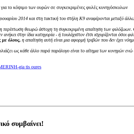
αρίου 2014 και στη τακτική του στήλη Κ9 αναφέρονται μεταξύ άλλω
η περίπτωση θεωρώ άστοχη τη συγκεκριμένη απαίτηση των φιλόζωων. Ο α
 ανήκει στην ίδια κατηγορία - ή τουλάχιστον έτσι ισχυρίζονται όσοι φι
 με όλους,
η απαίτηση αυτή είναι μια αφορμή τριβών που δεν έχει νόη
ολιάζει ως
κάθε άλλο παρά παράλογο είναι το αίτημα των κυνηγών ενώ
RINH-gia tis oures
ικό συμβαίνει!