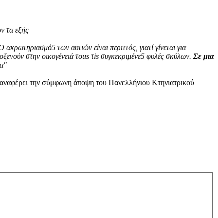
ν τα εξής
κρωτηριασμό5 των αυτιών είναι περιττός, γιατί γίνεται για
λοξενούν στην οικογένειά τous τis συγκεκριμένε5 φυλές σκύλων.
Σε μια
μα"
αναφέρει την σύμφωνη άποψη του Πανελλήνιου Κτηνιατρικού