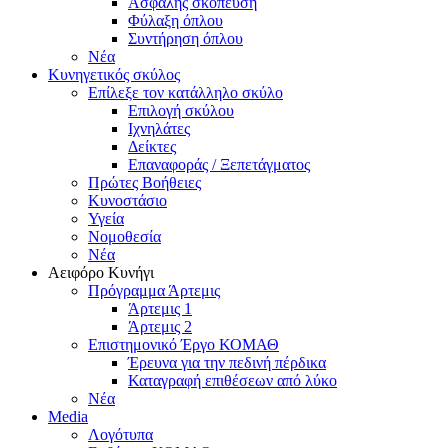
Ασφαλής σκόπευση
Φύλαξη όπλου
Συντήρηση όπλου
Νέα
Κυνηγετικός σκύλος
Επίλεξε τον κατάλληλο σκύλο
Επιλογή σκύλου
Ιχνηλάτες
Δείκτες
Επαναφοράς / Ξεπετάγματος
Πρώτες Βοήθειες
Κυνοστάσιο
Υγεία
Νομοθεσία
Νέα
Αειφόρο Κυνήγι
Πρόγραμμα Άρτεμις
Άρτεμις 1
Άρτεμις 2
Επιστημονικό Έργο ΚΟΜΑΘ
Έρευνα για την πεδινή πέρδικα
Καταγραφή επιθέσεων από λύκο
Νέα
Media
Λογότυπα