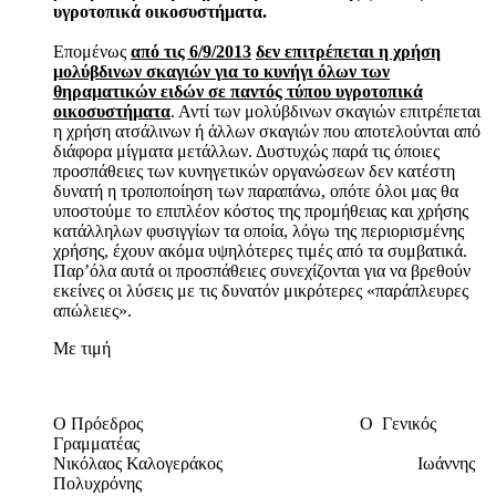
υγροτοπικά οικοσυστήματα.
Επομένως
από τις 6/9/2013
δεν επιτρέπεται η χρήση
μολύβδινων σκαγιών για το κυνήγι όλων των
θηραματικών ειδών σε παντός τύπου υγροτοπικά
οικοσυστήματα
. Αντί των μολύβδινων σκαγιών επιτρέπεται
η χρήση ατσάλινων ή άλλων σκαγιών που αποτελούνται από
διάφορα μίγματα μετάλλων. Δυστυχώς παρά τις όποιες
προσπάθειες των κυνηγετικών οργανώσεων δεν κατέστη
δυνατή η τροποποίηση των παραπάνω, οπότε όλοι μας θα
υποστούμε το επιπλέον κόστος της προμήθειας και χρήσης
κατάλληλων φυσιγγίων τα οποία, λόγω της περιορισμένης
χρήσης, έχουν ακόμα υψηλότερες τιμές από τα συμβατικά.
Παρ’όλα αυτά οι προσπάθειες συνεχίζονται για να βρεθούν
εκείνες οι λύσεις με τις δυνατόν μικρότερες «παράπλευρες
απώλειες».
Με τιμή
Ο Πρόεδρος Ο Γενικός
Γραμματέας
Νικόλαος Καλογεράκος Ιωάννης
Πολυχρόνης