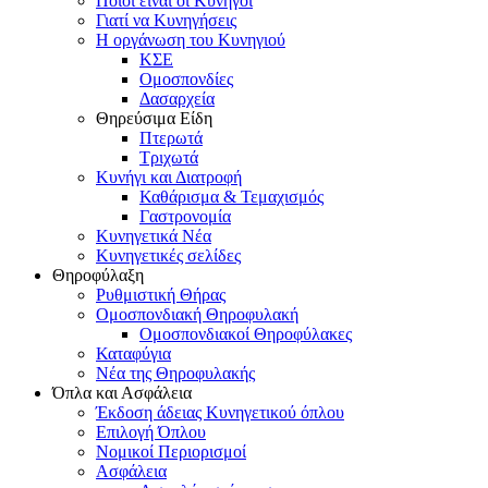
Ποιοι είναι οι Κυνηγοί
Γιατί να Κυνηγήσεις
Η οργάνωση του Κυνηγιού
ΚΣΕ
Ομοσπονδίες
Δασαρχεία
Θηρεύσιμα Είδη
Πτερωτά
Τριχωτά
Κυνήγι και Διατροφή
Καθάρισμα & Τεμαχισμός
Γαστρονομία
Κυνηγετικά Νέα
Κυνηγετικές σελίδες
Θηροφύλαξη
Ρυθμιστική Θήρας
Ομοσπονδιακή Θηροφυλακή
Oμοσπονδιακοί Θηροφύλακες
Καταφύγια
Νέα της Θηροφυλακής
Όπλα και Ασφάλεια
Έκδοση άδειας Κυνηγετικού όπλου
Επιλογή Όπλου
Νομικοί Περιορισμοί
Ασφάλεια