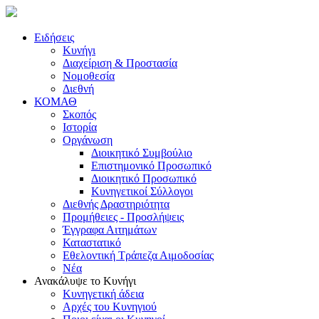
Ειδήσεις
Κυνήγι
Διαχείριση & Προστασία
Νομοθεσία
Διεθνή
ΚΟΜΑΘ
Σκοπός
Ιστορία
Οργάνωση
Διοικητικό Συμβούλιο
Επιστημονικό Προσωπικό
Διοικητικό Προσωπικό
Κυνηγετικοί Σύλλογοι
Διεθνής Δραστηριότητα
Προμήθειες - Προσλήψεις
Έγγραφα Αιτημάτων
Καταστατικό
Εθελοντική Τράπεζα Αιμοδοσίας
Νέα
Ανακάλυψε το Κυνήγι
Κυνηγετική άδεια
Αρχές του Κυνηγιού