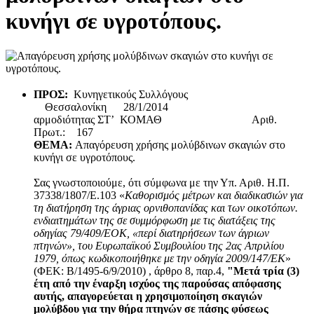
κυνήγι σε υγροτόπους.
ΠΡΟΣ:
Κυνηγετικούς Συλλόγους
Θεσσαλονίκη 28/1/2014
αρμοδιότητας ΣΤ’ ΚΟΜΑΘ Αριθ.
Πρωτ.: 167
ΘΕΜΑ:
Απαγόρευση χρήσης μολύβδινων σκαγιών στο
κυνήγι σε υγροτόπους.
Σας γνωστοποιούμε, ότι σύμφωνα με την Υπ. Αριθ. Η.Π.
37338/1807/Ε.103 «
Καθορισμός μέτρων και διαδικασιών για
τη διατήρηση της άγριας ορνιθοπανίδας και των οικοτόπων.
ενδιαιτημάτων της σε συμμόρφωση με τις διατάξεις της
οδηγίας 79/409/ΕΟΚ, «περί διατηρήσεων των άγριων
πτηνών», του Ευρωπαϊκού Συμβουλίου της 2ας Απριλίου
1979, όπως κωδικοποιήθηκε με την οδηγία 2009/147/ΕΚ
»
(ΦΕΚ: Β/1495-6/9/2010) , άρθρο 8, παρ.4,
"Μετά τρία (3)
έτη από την έναρξη ισχύος της παρούσας απόφασης
αυτής, απαγορεύεται η χρησιμοποίηση σκαγιών
μολύβδου για την θήρα πτηνών σε πάσης φύσεως