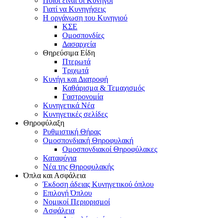
Ποιοι είναι οι Κυνηγοί
Γιατί να Κυνηγήσεις
Η οργάνωση του Κυνηγιού
ΚΣΕ
Ομοσπονδίες
Δασαρχεία
Θηρεύσιμα Είδη
Πτερωτά
Τριχωτά
Κυνήγι και Διατροφή
Καθάρισμα & Τεμαχισμός
Γαστρονομία
Κυνηγετικά Νέα
Κυνηγετικές σελίδες
Θηροφύλαξη
Ρυθμιστική Θήρας
Ομοσπονδιακή Θηροφυλακή
Oμοσπονδιακοί Θηροφύλακες
Καταφύγια
Νέα της Θηροφυλακής
Όπλα και Ασφάλεια
Έκδοση άδειας Κυνηγετικού όπλου
Επιλογή Όπλου
Νομικοί Περιορισμοί
Ασφάλεια