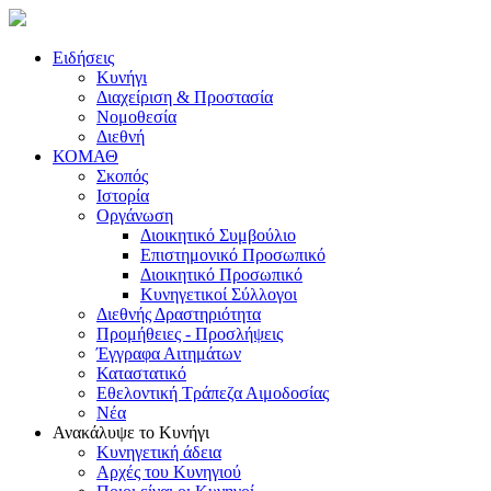
Ειδήσεις
Κυνήγι
Διαχείριση & Προστασία
Νομοθεσία
Διεθνή
ΚΟΜΑΘ
Σκοπός
Ιστορία
Οργάνωση
Διοικητικό Συμβούλιο
Επιστημονικό Προσωπικό
Διοικητικό Προσωπικό
Κυνηγετικοί Σύλλογοι
Διεθνής Δραστηριότητα
Προμήθειες - Προσλήψεις
Έγγραφα Αιτημάτων
Καταστατικό
Εθελοντική Τράπεζα Αιμοδοσίας
Νέα
Ανακάλυψε το Κυνήγι
Κυνηγετική άδεια
Αρχές του Κυνηγιού