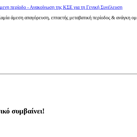
όμενη περίοδο - Ανακοίνωση της ΚΣΕ για τη Γενική Συνέλευση
αμία άμεση απαγόρευση, επταετής μεταβατική περίοδος & ανάγκη ο
ικό συμβαίνει!