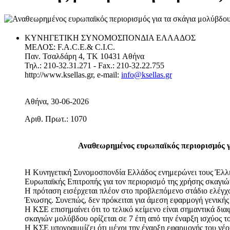
ΚΥΝΗΓΕΤΙΚΗ ΣΥΝΟΜΟΣΠΟΝΔΙΑ ΕΛΛΑΔΟΣ
ΜΕΛΟΣ: F.A.C.E.& C.I.C.
Παν. Τσαλδάρη 4, ΤΚ 10431 Αθήνα
Τηλ.: 210-32.31.271 - Fax.: 210-32.22.755
http://www.ksellas.gr, e-mail:
info@ksellas.gr
Αθήνα, 30-06-2026
Αριθ. Πρωτ.: 1070
Αναθεωρημένος ευρωπαϊκός περιορισμός γ
Η Κυνηγετική Συνομοσπονδία Ελλάδος ενημερώνει τους Έλλη
Ευρωπαϊκής Επιτροπής για τον περιορισμό της χρήσης σκαγι
Η πρόταση εισέρχεται πλέον στο προβλεπόμενο στάδιο ελέγχ
Ένωσης. Συνεπώς, δεν πρόκειται για άμεση εφαρμογή γενικής
Η ΚΣΕ επισημαίνει ότι το τελικό κείμενο είναι σημαντικά δια
σκαγιών μολύβδου ορίζεται σε 7 έτη από την έναρξη ισχύος 
Η ΚΣΕ υπογραμμίζει ότι μέχρι την έναρξη εφαρμογής του νέ