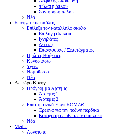
Ασφαλής σκόπευση
Φύλαξη όπλου
Συντήρηση όπλου
Νέα
Κυνηγετικός σκύλος
Επίλεξε τον κατάλληλο σκύλο
Επιλογή σκύλου
Ιχνηλάτες
Δείκτες
Επαναφοράς / Ξεπετάγματος
Πρώτες Βοήθειες
Κυνοστάσιο
Υγεία
Νομοθεσία
Νέα
Αειφόρο Κυνήγι
Πρόγραμμα Άρτεμις
Άρτεμις 1
Άρτεμις 2
Επιστημονικό Έργο ΚΟΜΑΘ
Έρευνα για την πεδινή πέρδικα
Καταγραφή επιθέσεων από λύκο
Νέα
Media
Λογότυπα