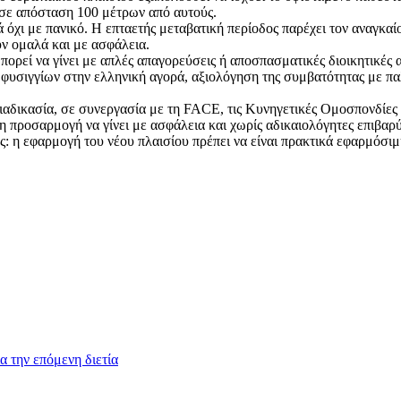
σε απόσταση 100 μέτρων από αυτούς.
 όχι με πανικό. Η επταετής μεταβατική περίοδος παρέχει τον αναγκαίο
ν ομαλά και με ασφάλεια.
ορεί να γίνει με απλές απαγορεύσεις ή αποσπασματικές διοικητικές 
υσιγγίων στην ελληνική αγορά, αξιολόγηση της συμβατότητας με πα
αδικασία, σε συνεργασία με τη FACE, τις Κυνηγετικές Ομοσπονδίες 
 προσαρμογή να γίνει με ασφάλεια και χωρίς αδικαιολόγητες επιβαρύ
: η εφαρμογή του νέου πλαισίου πρέπει να είναι πρακτικά εφαρμόσιμ
 την επόμενη διετία