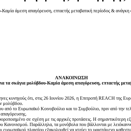
ΑΝΑΚΟΙΝΩΣΗ
ια τα σκάγια μολύβδου-Καμία άμεση απαγόρευση, επταετής μετα
νες κυνηγούς ότι, στις 26 Ιουνίου 2026, η Επιτροπή REACH της Ευ
ών μολύβδου.
ου από το Ευρωπαϊκό Κοινοβούλιο και το Συμβούλιο, πριν από την τ
 απαγόρευσης.
φοροποιημένο σε σχέση με τις αρχικές προτάσεις. Η σημαντικότερη εξ
του Κανονισμού. Παράλληλα, τα μονόβολα που βάλλονται με λειόκαννα
ου ευρωπαϊκού πλαισίου εξακολουθεί να ισχύει το υφιστάμενο καθεσ