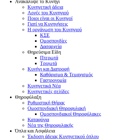
Ανακάλυψε το Κυνήγι
Κυνηγετική άδεια
Αρχές του Κυνηγιού
Ποιοι είναι οι Κυνηγοί
Γιατί να Κυνηγήσεις
Η οργάνωση του Κυνηγιού
ΚΣΕ
Ομοσπονδίες
Δασαρχεία
Θηρεύσιμα Είδη
Πτερωτά
Τριχωτά
Κυνήγι και Διατροφή
Καθάρισμα & Τεμαχισμός
Γαστρονομία
Κυνηγετικά Νέα
Κυνηγετικές σελίδες
Θηροφύλαξη
Ρυθμιστική Θήρας
Ομοσπονδιακή Θηροφυλακή
Oμοσπονδιακοί Θηροφύλακες
Καταφύγια
Νέα της Θηροφυλακής
Όπλα και Ασφάλεια
Έκδοση άδειας Κυνηγετικού όπλου