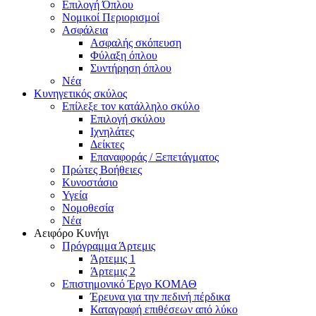
Επιλογή Όπλου
Νομικοί Περιορισμοί
Ασφάλεια
Ασφαλής σκόπευση
Φύλαξη όπλου
Συντήρηση όπλου
Νέα
Κυνηγετικός σκύλος
Επίλεξε τον κατάλληλο σκύλο
Επιλογή σκύλου
Ιχνηλάτες
Δείκτες
Επαναφοράς / Ξεπετάγματος
Πρώτες Βοήθειες
Κυνοστάσιο
Υγεία
Νομοθεσία
Νέα
Αειφόρο Κυνήγι
Πρόγραμμα Άρτεμις
Άρτεμις 1
Άρτεμις 2
Επιστημονικό Έργο ΚΟΜΑΘ
Έρευνα για την πεδινή πέρδικα
Καταγραφή επιθέσεων από λύκο