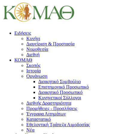
Ειδήσεις
Κυνήγι
Διαχείριση & Προστασία
Νομοθεσία
Διεθνή
ΚΟΜΑΘ
Σκοπός
Ιστορία
Οργάνωση
Διοικητικό Συμβούλιο
Επιστημονικό Προσωπικό
Διοικητικό Προσωπικό
Κυνηγετικοί Σύλλογοι
Διεθνής Δραστηριότητα
Προμήθειες - Προσλήψεις
Έγγραφα Αιτημάτων
Καταστατικό
Εθελοντική Τράπεζα Αιμοδοσίας
Νέα