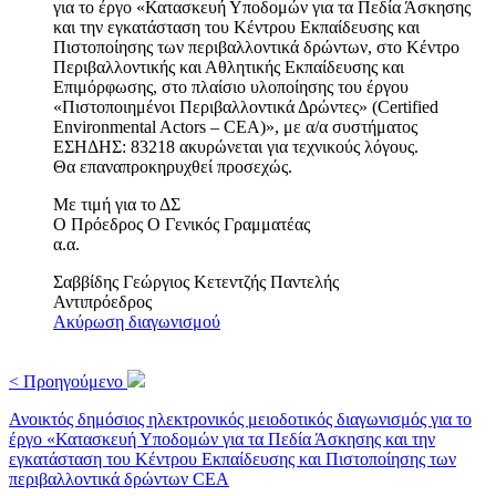
για το έργο «Κατασκευή Υποδομών για τα Πεδία Άσκησης
και την εγκατάσταση του Κέντρου Εκπαίδευσης και
Πιστοποίησης των περιβαλλοντικά δρώντων, στο Κέντρο
Περιβαλλοντικής και Αθλητικής Εκπαίδευσης και
Επιμόρφωσης, στο πλαίσιο υλοποίησης του έργου
«Πιστοποιημένοι Περιβαλλοντικά Δρώντες» (Certified
Environmental Actors – CEA)», με α/α συστήματος
ΕΣΗΔΗΣ: 83218 ακυρώνεται για τεχνικούς λόγους.
Θα επαναπροκηρυχθεί προσεχώς.
Με τιμή για το ΔΣ
Ο Πρόεδρος Ο Γενικός Γραμματέας
α.α.
Σαββίδης Γεώργιος Κετεντζής Παντελής
Αντιπρόεδρος
Ακύρωση διαγωνισμού
< Προηγούμενο
Ανοικτός δημόσιος ηλεκτρονικός μειοδοτικός διαγωνισμός για το
έργο «Κατασκευή Υποδομών για τα Πεδία Άσκησης και την
εγκατάσταση του Κέντρου Εκπαίδευσης και Πιστοποίησης των
περιβαλλοντικά δρώντων CEA