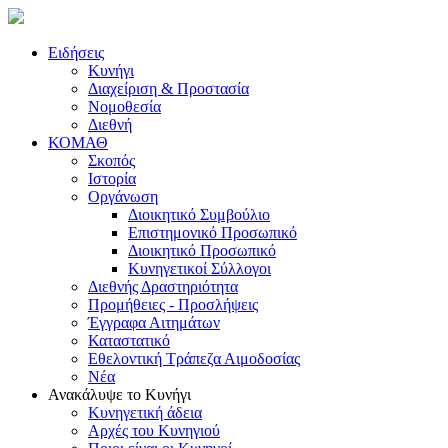
Ειδήσεις
Κυνήγι
Διαχείριση & Προστασία
Νομοθεσία
Διεθνή
ΚΟΜΑΘ
Σκοπός
Ιστορία
Οργάνωση
Διοικητικό Συμβούλιο
Επιστημονικό Προσωπικό
Διοικητικό Προσωπικό
Κυνηγετικοί Σύλλογοι
Διεθνής Δραστηριότητα
Προμήθειες - Προσλήψεις
Έγγραφα Αιτημάτων
Καταστατικό
Εθελοντική Τράπεζα Αιμοδοσίας
Νέα
Ανακάλυψε το Κυνήγι
Κυνηγετική άδεια
Αρχές του Κυνηγιού