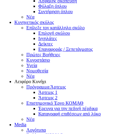
Ασφαλής σκόπευση
Φύλαξη όπλου
Συντήρηση όπλου
Νέα
Κυνηγετικός σκύλος
Επίλεξε τον κατάλληλο σκύλο
Επιλογή σκύλου
Ιχνηλάτες
Δείκτες
Επαναφοράς / Ξεπετάγματος
Πρώτες Βοήθειες
Κυνοστάσιο
Υγεία
Νομοθεσία
Νέα
Αειφόρο Κυνήγι
Πρόγραμμα Άρτεμις
Άρτεμις 1
Άρτεμις 2
Επιστημονικό Έργο ΚΟΜΑΘ
Έρευνα για την πεδινή πέρδικα
Καταγραφή επιθέσεων από λύκο
Νέα
Media
Λογότυπα