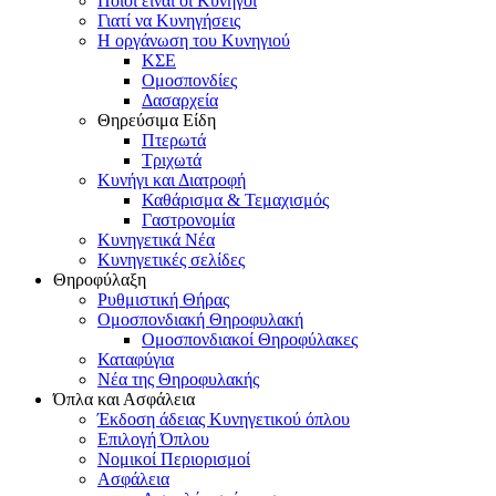
Ποιοι είναι οι Κυνηγοί
Γιατί να Κυνηγήσεις
Η οργάνωση του Κυνηγιού
ΚΣΕ
Ομοσπονδίες
Δασαρχεία
Θηρεύσιμα Είδη
Πτερωτά
Τριχωτά
Κυνήγι και Διατροφή
Καθάρισμα & Τεμαχισμός
Γαστρονομία
Κυνηγετικά Νέα
Κυνηγετικές σελίδες
Θηροφύλαξη
Ρυθμιστική Θήρας
Ομοσπονδιακή Θηροφυλακή
Oμοσπονδιακοί Θηροφύλακες
Καταφύγια
Νέα της Θηροφυλακής
Όπλα και Ασφάλεια
Έκδοση άδειας Κυνηγετικού όπλου
Επιλογή Όπλου
Νομικοί Περιορισμοί
Ασφάλεια