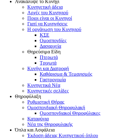
Ανακάλυψε το Κυνήγι
Κυνηγετική άδεια
Αρχές του Κυνηγιού
Ποιοι είναι οι Κυνηγοί
Γιατί να Κυνηγήσεις
Η οργάνωση του Κυνηγιού
ΚΣΕ
Ομοσπονδίες
Δασαρχεία
Θηρεύσιμα Είδη
Πτερωτά
Τριχωτά
Κυνήγι και Διατροφή
Καθάρισμα & Τεμαχισμός
Γαστρονομία
Κυνηγετικά Νέα
Κυνηγετικές σελίδες
Θηροφύλαξη
Ρυθμιστική Θήρας
Ομοσπονδιακή Θηροφυλακή
Oμοσπονδιακοί Θηροφύλακες
Καταφύγια
Νέα της Θηροφυλακής
Όπλα και Ασφάλεια
Έκδοση άδειας Κυνηγετικού όπλου