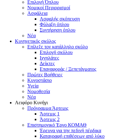
Επιλογή Όπλου
Νομικοί Περιορισμοί
Ασφάλεια
Ασφαλής σκόπευση
Φύλαξη όπλου
Συντήρηση όπλου
Νέα
Κυνηγετικός σκύλος
Επίλεξε τον κατάλληλο σκύλο
Επιλογή σκύλου
Ιχνηλάτες
Δείκτες
Επαναφοράς / Ξεπετάγματος
Πρώτες Βοήθειες
Κυνοστάσιο
Υγεία
Νομοθεσία
Νέα
Αειφόρο Κυνήγι
Πρόγραμμα Άρτεμις
Άρτεμις 1
Άρτεμις 2
Επιστημονικό Έργο ΚΟΜΑΘ
Έρευνα για την πεδινή πέρδικα
Καταγραφή επιθέσεων από λύκο