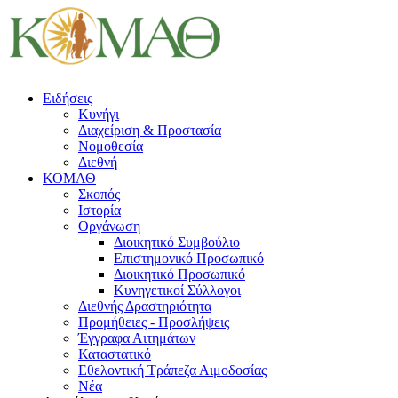
Ειδήσεις
Κυνήγι
Διαχείριση & Προστασία
Νομοθεσία
Διεθνή
ΚΟΜΑΘ
Σκοπός
Ιστορία
Οργάνωση
Διοικητικό Συμβούλιο
Επιστημονικό Προσωπικό
Διοικητικό Προσωπικό
Κυνηγετικοί Σύλλογοι
Διεθνής Δραστηριότητα
Προμήθειες - Προσλήψεις
Έγγραφα Αιτημάτων
Καταστατικό
Εθελοντική Τράπεζα Αιμοδοσίας
Νέα