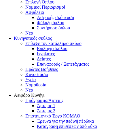
Επιλογή Όπλου
Νομικοί Περιορισμοί
Ασφάλεια
Ασφαλής σκόπευση
Φύλαξη όπλου
Συντήρηση όπλου
Νέα
Κυνηγετικός σκύλος
Επίλεξε τον κατάλληλο σκύλο
Επιλογή σκύλου
Ιχνηλάτες
Δείκτες
Επαναφοράς / Ξεπετάγματος
Πρώτες Βοήθειες
Κυνοστάσιο
Υγεία
Νομοθεσία
Νέα
Αειφόρο Κυνήγι
Πρόγραμμα Άρτεμις
Άρτεμις 1
Άρτεμις 2
Επιστημονικό Έργο ΚΟΜΑΘ
Έρευνα για την πεδινή πέρδικα
Καταγραφή επιθέσεων από λύκο