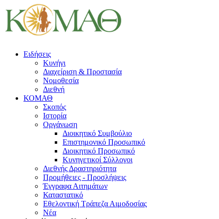
Ειδήσεις
Κυνήγι
Διαχείριση & Προστασία
Νομοθεσία
Διεθνή
ΚΟΜΑΘ
Σκοπός
Ιστορία
Οργάνωση
Διοικητικό Συμβούλιο
Επιστημονικό Προσωπικό
Διοικητικό Προσωπικό
Κυνηγετικοί Σύλλογοι
Διεθνής Δραστηριότητα
Προμήθειες - Προσλήψεις
Έγγραφα Αιτημάτων
Καταστατικό
Εθελοντική Τράπεζα Αιμοδοσίας
Νέα