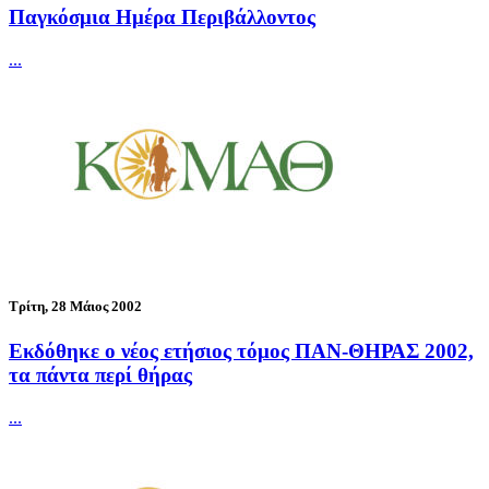
Παγκόσμια Ημέρα Περιβάλλοντος
...
Τρίτη, 28 Μάιος 2002
Εκδόθηκε ο νέος ετήσιος τόμος ΠΑΝ-ΘΗΡΑΣ 2002,
τα πάντα περί θήρας
...