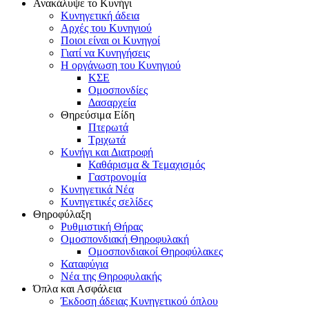
Ανακάλυψε το Κυνήγι
Κυνηγετική άδεια
Αρχές του Κυνηγιού
Ποιοι είναι οι Κυνηγοί
Γιατί να Κυνηγήσεις
Η οργάνωση του Κυνηγιού
ΚΣΕ
Ομοσπονδίες
Δασαρχεία
Θηρεύσιμα Είδη
Πτερωτά
Τριχωτά
Κυνήγι και Διατροφή
Καθάρισμα & Τεμαχισμός
Γαστρονομία
Κυνηγετικά Νέα
Κυνηγετικές σελίδες
Θηροφύλαξη
Ρυθμιστική Θήρας
Ομοσπονδιακή Θηροφυλακή
Oμοσπονδιακοί Θηροφύλακες
Καταφύγια
Νέα της Θηροφυλακής
Όπλα και Ασφάλεια
Έκδοση άδειας Κυνηγετικού όπλου