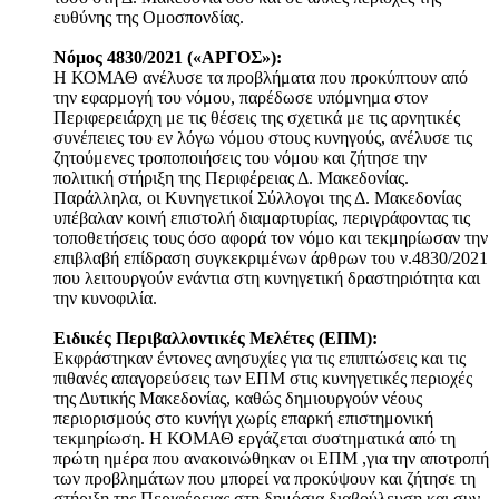
ευθύνης της Ομοσπονδίας.
Νόμος 4830/2021 («ΑΡΓΟΣ»):
Η ΚΟΜΑΘ ανέλυσε τα προβλήματα που προκύπτουν από
την εφαρμογή του νόμου, παρέδωσε υπόμνημα στον
Περιφερειάρχη με τις θέσεις της σχετικά με τις αρνητικές
συνέπειες του εν λόγω νόμου στους κυνηγούς, ανέλυσε τις
ζητούμενες τροποποιήσεις του νόμου και ζήτησε την
πολιτική στήριξη της Περιφέρειας Δ. Μακεδονίας.
Παράλληλα, οι Κυνηγετικοί Σύλλογοι της Δ. Μακεδονίας
υπέβαλαν κοινή επιστολή διαμαρτυρίας, περιγράφοντας τις
τοποθετήσεις τους όσο αφορά τον νόμο και τεκμηρίωσαν την
επιβλαβή επίδραση συγκεκριμένων άρθρων του ν.4830/2021
που λειτουργούν ενάντια στη κυνηγετική δραστηριότητα και
την κυνοφιλία.
Ειδικές Περιβαλλοντικές Μελέτες (ΕΠΜ):
Εκφράστηκαν έντονες ανησυχίες για τις επιπτώσεις και τις
πιθανές απαγορεύσεις των ΕΠΜ στις κυνηγετικές περιοχές
της Δυτικής Μακεδονίας, καθώς δημιουργούν νέους
περιορισμούς στο κυνήγι χωρίς επαρκή επιστημονική
τεκμηρίωση. Η ΚΟΜΑΘ εργάζεται συστηματικά από τη
πρώτη ημέρα που ανακοινώθηκαν οι ΕΠΜ ,για την αποτροπή
των προβλημάτων που μπορεί να προκύψουν και ζήτησε τη
στήριξη της Περιφέρειας στη δημόσια διαβούλευση και συν