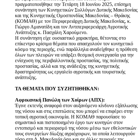
πραγματοποιήθηκε την Τετάρτη 18 Ιουνίου 2025, επίσημη
συνάντηση των Κυνηγετικών Συλλόγων Δυτικής Μακεδονίας
και της Κυνηγετικής Ομοσπονδίας Μακεδονίας – Θράκης
(ΚΟΜΑΘ) με τον Περιφερειάρχη Δυτικής Μακεδονίας, κ.
Γιώργο Αμανατίδη και τον Αντιπεριφερειάρχη Αγροτικής
Ανάπτυξης κ. Πασχάλη Χαρούμενο.
Η συνάντηση είχε ουσιαστικό χαρακτήρα, θέτοντας στο
επίκεντρο κρίσιμα θέματα που απασχολούν τον κυνηγετικό
κόσμο της περιοχής, ενώ παράλληλα αναδείχθηκε η πρόθεση
όλων των πλευρών να υπάρξει θεσμική συνεργασία για την
ενίσχυση της περιβαλλοντικής προστασίας, της πολιτικής
προστασίας, αλλά και της ανάδειξης της κυνηγετικής
δραστηριότητας ως εργαλείο αγροτικής και τουριστικής
ανάπτυξης.
ΤΑ ΘΕΜΑΤΑ ΠΟΥ ΣΥΖΗΤΗΘΗΚΑΝ:
Αφρικανική Πανώλη των Χοίρων (ΑΠΧ):
Έγινε εκτενής αναφορά στον αυξανόμενο κίνδυνο εξάπλωσης
της νόσου και στις επιπτώσεις που μπορεί να επιφέρει στην
τοπική αγροτική οικονομία. Η ΚΟΜΑΘ παρουσίασε το
σημαντικό και πιστοποιημένο έργο των κυνηγών στον
εντοπισμό και περιορισμό της νόσου μέσω των εθελοντικών
τους συνεργείων δίωξης αγριόχοιρων, τα οποία λειτουργούν
τόσο στη Δ. Μακεδονία όσο και σε άλλες περιοχές της