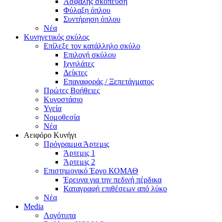
Ασφαλής σκόπευση
Φύλαξη όπλου
Συντήρηση όπλου
Νέα
Κυνηγετικός σκύλος
Επίλεξε τον κατάλληλο σκύλο
Επιλογή σκύλου
Ιχνηλάτες
Δείκτες
Επαναφοράς / Ξεπετάγματος
Πρώτες Βοήθειες
Κυνοστάσιο
Υγεία
Νομοθεσία
Νέα
Αειφόρο Κυνήγι
Πρόγραμμα Άρτεμις
Άρτεμις 1
Άρτεμις 2
Επιστημονικό Έργο ΚΟΜΑΘ
Έρευνα για την πεδινή πέρδικα
Καταγραφή επιθέσεων από λύκο
Νέα
Media
Λογότυπα