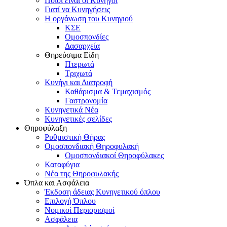
Ποιοι είναι οι Κυνηγοί
Γιατί να Κυνηγήσεις
Η οργάνωση του Κυνηγιού
ΚΣΕ
Ομοσπονδίες
Δασαρχεία
Θηρεύσιμα Είδη
Πτερωτά
Τριχωτά
Κυνήγι και Διατροφή
Καθάρισμα & Τεμαχισμός
Γαστρονομία
Κυνηγετικά Νέα
Κυνηγετικές σελίδες
Θηροφύλαξη
Ρυθμιστική Θήρας
Ομοσπονδιακή Θηροφυλακή
Oμοσπονδιακοί Θηροφύλακες
Καταφύγια
Νέα της Θηροφυλακής
Όπλα και Ασφάλεια
Έκδοση άδειας Κυνηγετικού όπλου
Επιλογή Όπλου
Νομικοί Περιορισμοί
Ασφάλεια