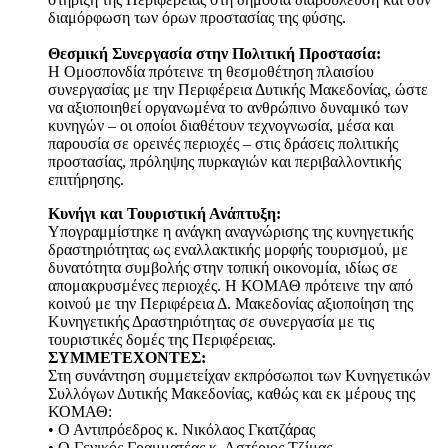
διαμόρφωση των όρων προστασίας της φύσης.
Θεσμική Συνεργασία στην Πολιτική Προστασία:
Η Ομοσπονδία πρότεινε τη θεσμοθέτηση πλαισίου
συνεργασίας με την Περιφέρεια Δυτικής Μακεδονίας, ώστε
να αξιοποιηθεί οργανωμένα το ανθρώπινο δυναμικό των
κυνηγών – οι οποίοι διαθέτουν τεχνογνωσία, μέσα και
παρουσία σε ορεινές περιοχές – στις δράσεις πολιτικής
προστασίας, πρόληψης πυρκαγιών και περιβαλλοντικής
επιτήρησης.
Κυνήγι και Τουριστική Ανάπτυξη:
Υπογραμμίστηκε η ανάγκη αναγνώρισης της κυνηγετικής
δραστηριότητας ως εναλλακτικής μορφής τουρισμού, με
δυνατότητα συμβολής στην τοπική οικονομία, ιδίως σε
απομακρυσμένες περιοχές. Η ΚΟΜΑΘ πρότεινε την από
κοινού με την Περιφέρεια Δ. Μακεδονίας αξιοποίηση της
Κυνηγετικής Δραστηριότητας σε συνεργασία με τις
τουριστικές δομές της Περιφέρειας.
ΣΥΜΜΕΤΕΧΟΝΤΕΣ:
Στη συνάντηση συμμετείχαν εκπρόσωποι των Κυνηγετικών
Συλλόγων Δυτικής Μακεδονίας, καθώς και εκ μέρους της
ΚΟΜΑΘ:
• Ο Αντιπρόεδρος κ. Νικόλαος Γκατζάρας
• Ο Γενικός Γραμματέας κ. Αστέριος Τζίμας