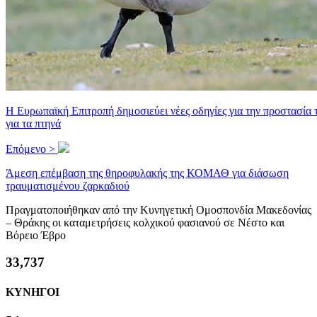
Η Ευρωπαϊκή Επιτροπή δημοσιεύει νέες οδηγίες για την προστασία 
για τα πτηνά
Επόμενο >
Άμεση επέμβαση της θηροφυλακής της ΚΟΜΑΘ για διάσωση
τραυματισμένου ζαρκαδιού
Πραγματοποιήθηκαν από την Κυνηγετική Ομοσπονδία Μακεδονίας
– Θράκης οι καταμετρήσεις κολχικού φασιανού σε Νέστο και
Βόρειο Έβρο
38,549
ΚΥΝΗΓΟΙ