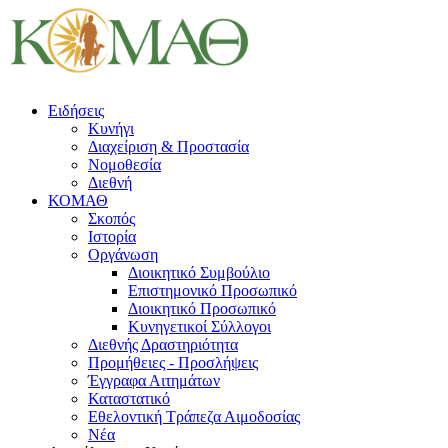
Ειδήσεις
Κυνήγι
Διαχείριση & Προστασία
Νομοθεσία
Διεθνή
ΚΟΜΑΘ
Σκοπός
Ιστορία
Οργάνωση
Διοικητικό Συμβούλιο
Επιστημονικό Προσωπικό
Διοικητικό Προσωπικό
Κυνηγετικοί Σύλλογοι
Διεθνής Δραστηριότητα
Προμήθειες - Προσλήψεις
Έγγραφα Αιτημάτων
Καταστατικό
Εθελοντική Τράπεζα Αιμοδοσίας
Νέα