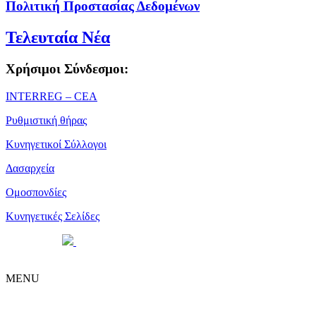
Πολιτική Προστασίας Δεδομένων
Τελευταία Νέα
Χρήσιμοι Σύνδεσμοι:
ΙΝΤΕRREG – CEA
Ρυθμιστική θήρας
Κυνηγετικοί Σύλλογοι
Δασαρχεία
Ομοσπονδίες
Κυνηγετικές Σελίδες
Powered by
| Copyright 2026 © • Κυνηγετική Ομοσπονδία
Μακεδονίας Θράκης
MENU