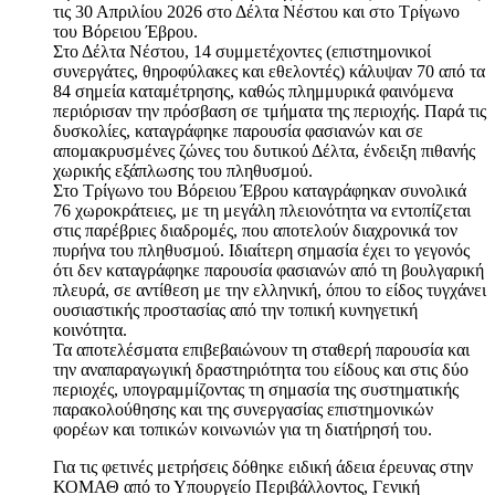
τις 30 Απριλίου 2026 στο Δέλτα Νέστου και στο Τρίγωνο
του Βόρειου Έβρου.
Στο Δέλτα Νέστου, 14 συμμετέχοντες (επιστημονικοί
συνεργάτες, θηροφύλακες και εθελοντές) κάλυψαν 70 από τα
84 σημεία καταμέτρησης, καθώς πλημμυρικά φαινόμενα
περιόρισαν την πρόσβαση σε τμήματα της περιοχής. Παρά τις
δυσκολίες, καταγράφηκε παρουσία φασιανών και σε
απομακρυσμένες ζώνες του δυτικού Δέλτα, ένδειξη πιθανής
χωρικής εξάπλωσης του πληθυσμού.
Στο Τρίγωνο του Βόρειου Έβρου καταγράφηκαν συνολικά
76 χωροκράτειες, με τη μεγάλη πλειονότητα να εντοπίζεται
στις παρέβριες διαδρομές, που αποτελούν διαχρονικά τον
πυρήνα του πληθυσμού. Ιδιαίτερη σημασία έχει το γεγονός
ότι δεν καταγράφηκε παρουσία φασιανών από τη βουλγαρική
πλευρά, σε αντίθεση με την ελληνική, όπου το είδος τυγχάνει
ουσιαστικής προστασίας από την τοπική κυνηγετική
κοινότητα.
Τα αποτελέσματα επιβεβαιώνουν τη σταθερή παρουσία και
την αναπαραγωγική δραστηριότητα του είδους και στις δύο
περιοχές, υπογραμμίζοντας τη σημασία της συστηματικής
παρακολούθησης και της συνεργασίας επιστημονικών
φορέων και τοπικών κοινωνιών για τη διατήρησή του.
Για τις φετινές μετρήσεις δόθηκε ειδική άδεια έρευνας στην
ΚΟΜΑΘ από το Υπουργείο Περιβάλλοντος, Γενική