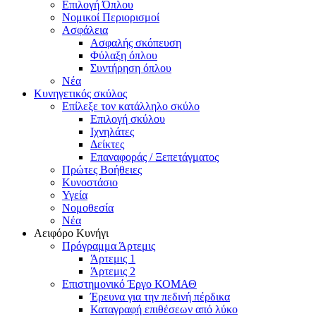
Επιλογή Όπλου
Νομικοί Περιορισμοί
Ασφάλεια
Ασφαλής σκόπευση
Φύλαξη όπλου
Συντήρηση όπλου
Νέα
Κυνηγετικός σκύλος
Επίλεξε τον κατάλληλο σκύλο
Επιλογή σκύλου
Ιχνηλάτες
Δείκτες
Επαναφοράς / Ξεπετάγματος
Πρώτες Βοήθειες
Κυνοστάσιο
Υγεία
Νομοθεσία
Νέα
Αειφόρο Κυνήγι
Πρόγραμμα Άρτεμις
Άρτεμις 1
Άρτεμις 2
Επιστημονικό Έργο ΚΟΜΑΘ
Έρευνα για την πεδινή πέρδικα
Καταγραφή επιθέσεων από λύκο