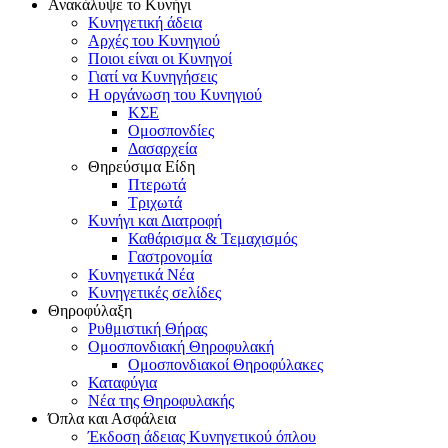
Ανακάλυψε το Κυνήγι
Κυνηγετική άδεια
Αρχές του Κυνηγιού
Ποιοι είναι οι Κυνηγοί
Γιατί να Κυνηγήσεις
Η οργάνωση του Κυνηγιού
ΚΣΕ
Ομοσπονδίες
Δασαρχεία
Θηρεύσιμα Είδη
Πτερωτά
Τριχωτά
Κυνήγι και Διατροφή
Καθάρισμα & Τεμαχισμός
Γαστρονομία
Κυνηγετικά Νέα
Κυνηγετικές σελίδες
Θηροφύλαξη
Ρυθμιστική Θήρας
Ομοσπονδιακή Θηροφυλακή
Oμοσπονδιακοί Θηροφύλακες
Καταφύγια
Νέα της Θηροφυλακής
Όπλα και Ασφάλεια
Έκδοση άδειας Κυνηγετικού όπλου