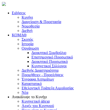
Ειδήσεις
Κυνήγι
Διαχείριση & Προστασία
Νομοθεσία
Διεθνή
ΚΟΜΑΘ
Σκοπός
Ιστορία
Οργάνωση
Διοικητικό Συμβούλιο
Επιστημονικό Προσωπικό
Διοικητικό Προσωπικό
Κυνηγετικοί Σύλλογοι
Διεθνής Δραστηριότητα
Προμήθειες - Προσλήψεις
Έγγραφα Αιτημάτων
Καταστατικό
Εθελοντική Τράπεζα Αιμοδοσίας
Νέα
Ανακάλυψε το Κυνήγι
Κυνηγετική άδεια
Αρχές του Κυνηγιού