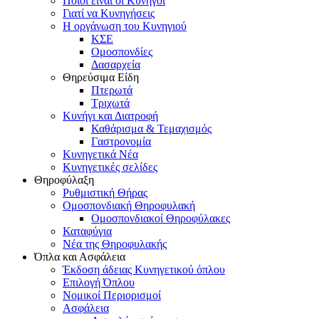
Ποιοι είναι οι Κυνηγοί
Γιατί να Κυνηγήσεις
Η οργάνωση του Κυνηγιού
ΚΣΕ
Ομοσπονδίες
Δασαρχεία
Θηρεύσιμα Είδη
Πτερωτά
Τριχωτά
Κυνήγι και Διατροφή
Καθάρισμα & Τεμαχισμός
Γαστρονομία
Κυνηγετικά Νέα
Κυνηγετικές σελίδες
Θηροφύλαξη
Ρυθμιστική Θήρας
Ομοσπονδιακή Θηροφυλακή
Oμοσπονδιακοί Θηροφύλακες
Καταφύγια
Νέα της Θηροφυλακής
Όπλα και Ασφάλεια
Έκδοση άδειας Κυνηγετικού όπλου
Επιλογή Όπλου
Νομικοί Περιορισμοί
Ασφάλεια