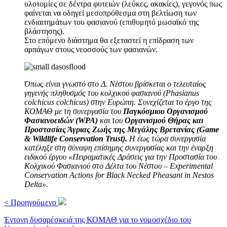
υλοτομίες σε δέντρα φυτειών (λεύκες, ακακίες), γεγονός πως
φαίνεται να οδηγεί μεσοπρόθεσμα στη βελτίωση των
ενδιαιτημάτων του φασιανού (επιθυμητό μωσαϊκό της
βλάστησης).
Στο επόμενο διάστημα θα εξεταστεί η επίδραση των
αρπάγων στους νεοσσούς των φασιανών.
Όπως είναι γνωστό στο Δ. Νέστου βρίσκεται ο τελευταίος
γηγενής πληθυσμός του κολχικού φασιανού (Phasianus
colchicus colchicus) στην Ευρώπη. Συνεχίζεται το έργο της
ΚΟΜΑΘ με τη συνεργασία του
Παγκόσμιου Οργανισμού
Φασιανοειδών (WPA)
και του
Οργανισμού Θήρας και
Προστασίας Άγριας Ζωής της Μεγάλης Βρετανίας (Game
& Wildlife Conservation Trust).
Η έως τώρα συνεργασία
κατέληξε στη σύναψη επίσημης συνεργασίας και την έναρξη
ειδικού έργου «Πειραματικές Δράσεις για την Προστασία του
Κολχικού Φασιανιού στο Δέλτα του Νέστου – Experimental
Conservation Actions for Black Necked Pheasant in Nestos
Delta».
< Προηγούμενο
Έντονη δυσαρέσκειά της ΚΟΜΑΘ για το νομοσχέδιο του