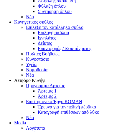
Ασφαλής σκόπευση
Φύλαξη όπλου
Συντήρηση όπλου
Νέα
Κυνηγετικός σκύλος
Επίλεξε τον κατάλληλο σκύλο
Επιλογή σκύλου
Ιχνηλάτες
Δείκτες
Επαναφοράς / Ξεπετάγματος
Πρώτες Βοήθειες
Κυνοστάσιο
Υγεία
Νομοθεσία
Νέα
Αειφόρο Κυνήγι
Πρόγραμμα Άρτεμις
Άρτεμις 1
Άρτεμις 2
Επιστημονικό Έργο ΚΟΜΑΘ
Έρευνα για την πεδινή πέρδικα
Καταγραφή επιθέσεων από λύκο
Νέα
Media
Λογότυπα