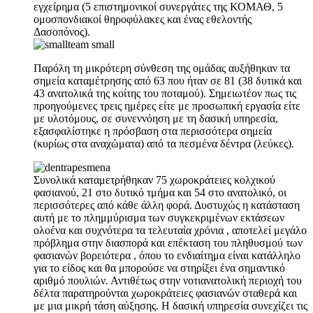
εγχείρημα (5 επιστημονικοί συνεργάτες της ΚΟΜΑΘ, 5
ομοσπονδιακοί θηροφύλακες και ένας εθελοντής
Δασοπόνος).
Παρόλη τη μικρότερη σύνθεση της ομάδας αυξήθηκαν τα
σημεία καταμέτρησης από 63 που ήταν σε 81 (38 δυτικά και
43 ανατολικά της κοίτης του ποταμού). Σημειωτέον πως τις
προηγούμενες τρεις ημέρες είτε με προσωπική εργασία είτε
με υλοτόμους, σε συνεννόηση με τη δασική υπηρεσία,
εξασφαλίστηκε η πρόσβαση στα περισσότερα σημεία
(κυρίως στα αναχώματα) από τα πεσμένα δέντρα (λεύκες).
Συνολικά καταμετρήθηκαν 75 χωροκράτειες κολχικού
φασιανού, 21 στο δυτικό τμήμα και 54 στο ανατολικό, οι
περισσότερες από κάθε άλλη φορά. Δυστυχώς η κατάσταση
αυτή με το πλημμύρισμα των συγκεκριμένων εκτάσεων
ολοένα και συχνότερα τα τελευταία χρόνια , αποτελεί μεγάλο
πρόβλημα στην διασπορά και επέκταση του πληθυσμού των
φασιανών βορειότερα , όπου το ενδιαίτημα είναι κατάλληλο
για το είδος και θα μπορούσε να στηρίξει ένα σημαντικό
αριθμό πουλιών. Αντιθέτως στην νοτιανατολική περιοχή του
δέλτα παρατηρούνται χωροκράτειες φασιανών σταθερά και
με μια μικρή τάση αύξησης. Η δασική υπηρεσία συνεχίζει τις