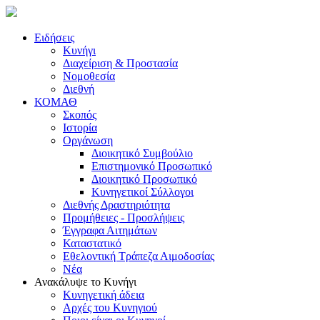
Ειδήσεις
Κυνήγι
Διαχείριση & Προστασία
Νομοθεσία
Διεθνή
ΚΟΜΑΘ
Σκοπός
Ιστορία
Οργάνωση
Διοικητικό Συμβούλιο
Επιστημονικό Προσωπικό
Διοικητικό Προσωπικό
Κυνηγετικοί Σύλλογοι
Διεθνής Δραστηριότητα
Προμήθειες - Προσλήψεις
Έγγραφα Αιτημάτων
Καταστατικό
Εθελοντική Τράπεζα Αιμοδοσίας
Νέα
Ανακάλυψε το Κυνήγι
Κυνηγετική άδεια
Αρχές του Κυνηγιού