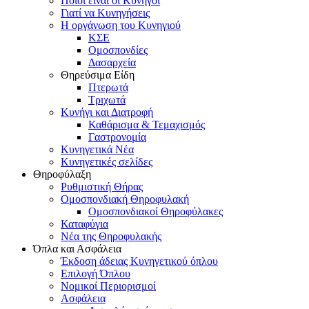
Ποιοι είναι οι Κυνηγοί
Γιατί να Κυνηγήσεις
Η οργάνωση του Κυνηγιού
ΚΣΕ
Ομοσπονδίες
Δασαρχεία
Θηρεύσιμα Είδη
Πτερωτά
Τριχωτά
Κυνήγι και Διατροφή
Καθάρισμα & Τεμαχισμός
Γαστρονομία
Κυνηγετικά Νέα
Κυνηγετικές σελίδες
Θηροφύλαξη
Ρυθμιστική Θήρας
Ομοσπονδιακή Θηροφυλακή
Oμοσπονδιακοί Θηροφύλακες
Καταφύγια
Νέα της Θηροφυλακής
Όπλα και Ασφάλεια
Έκδοση άδειας Κυνηγετικού όπλου
Επιλογή Όπλου
Νομικοί Περιορισμοί
Ασφάλεια