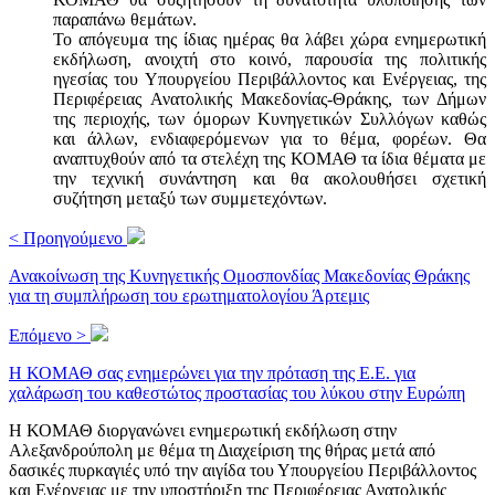
παραπάνω θεμάτων.
Το απόγευμα της ίδιας ημέρας θα λάβει χώρα ενημερωτική
εκδήλωση, ανοιχτή στο κοινό, παρουσία της πολιτικής
ηγεσίας του Υπουργείου Περιβάλλοντος και Ενέργειας, της
Περιφέρειας Ανατολικής Μακεδονίας-Θράκης, των Δήμων
της περιοχής, των όμορων Κυνηγετικών Συλλόγων καθώς
και άλλων, ενδιαφερόμενων για το θέμα, φορέων. Θα
αναπτυχθούν από τα στελέχη της ΚΟΜΑΘ τα ίδια θέματα με
την τεχνική συνάντηση και θα ακολουθήσει σχετική
συζήτηση μεταξύ των συμμετεχόντων.
< Προηγούμενο
Ανακοίνωση της Κυνηγετικής Ομοσπονδίας Μακεδονίας Θράκης
για τη συμπλήρωση του ερωτηματολογίου Άρτεμις
Επόμενο >
Η ΚΟΜΑΘ σας ενημερώνει για την πρόταση της Ε.Ε. για
χαλάρωση του καθεστώτος προστασίας του λύκου στην Ευρώπη
Η ΚΟΜΑΘ διοργανώνει ενημερωτική εκδήλωση στην
Αλεξανδρούπολη με θέμα τη Διαχείριση της θήρας μετά από
δασικές πυρκαγιές υπό την αιγίδα του Υπουργείου Περιβάλλοντος
και Ενέργειας με την υποστήριξη της Περιφέρειας Ανατολικής