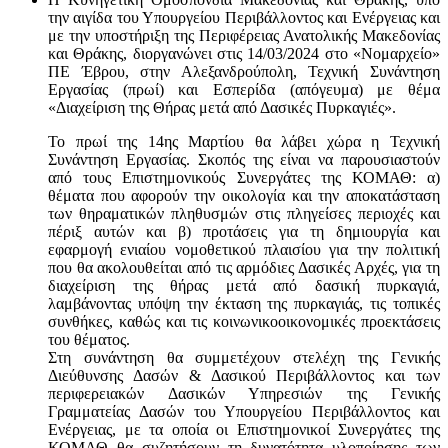
την αιγίδα του Υπουργείου Περιβάλλοντος και Ενέργειας και
με την υποστήριξη της Περιφέρειας Ανατολικής Μακεδονίας
και Θράκης, διοργανώνει στις 14/03/2024 στο «Νομαρχείο»
ΠΕ Έβρου, στην Αλεξανδρούπολη, Τεχνική Συνάντηση
Εργασίας (πρωί) και Εσπερίδα (απόγευμα) με θέμα
«Διαχείριση της Θήρας μετά από Δασικές Πυρκαγιές».
Το πρωί της 14ης Μαρτίου θα λάβει χώρα η Τεχνική
Συνάντηση Εργασίας. Σκοπός της είναι να παρουσιαστούν
από τους Επιστημονικούς Συνεργάτες της ΚΟΜΑΘ: α)
θέματα που αφορούν την οικολογία και την αποκατάσταση
των θηραματικών πληθυσμών στις πληγείσες περιοχές και
πέριξ αυτών και β) προτάσεις για τη δημιουργία και
εφαρμογή ενιαίου νομοθετικού πλαισίου για την πολιτική
που θα ακολουθείται από τις αρμόδιες Δασικές Αρχές, για τη
διαχείριση της θήρας μετά από δασική πυρκαγιά,
λαμβάνοντας υπόψη την έκταση της πυρκαγιάς, τις τοπικές
συνθήκες, καθώς και τις κοινωνικοοικονομικές προεκτάσεις
του θέματος.
Στη συνάντηση θα συμμετέχουν στελέχη της Γενικής
Διεύθυνσης Δασών & Δασικού Περιβάλλοντος και των
περιφερειακών Δασικών Υπηρεσιών της Γενικής
Γραμματείας Δασών του Υπουργείου Περιβάλλοντος και
Ενέργειας, με τα οποία οι Επιστημονικοί Συνεργάτες της
ΚΟΜΑΘ θα συζητήσουν τη δυνατότητα υλοποίησης των