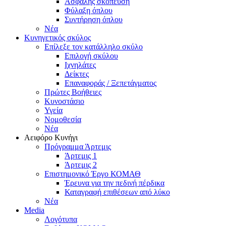
Ασφαλής σκόπευση
Φύλαξη όπλου
Συντήρηση όπλου
Νέα
Κυνηγετικός σκύλος
Επίλεξε τον κατάλληλο σκύλο
Επιλογή σκύλου
Ιχνηλάτες
Δείκτες
Επαναφοράς / Ξεπετάγματος
Πρώτες Βοήθειες
Κυνοστάσιο
Υγεία
Νομοθεσία
Νέα
Αειφόρο Κυνήγι
Πρόγραμμα Άρτεμις
Άρτεμις 1
Άρτεμις 2
Επιστημονικό Έργο ΚΟΜΑΘ
Έρευνα για την πεδινή πέρδικα
Καταγραφή επιθέσεων από λύκο
Νέα
Media
Λογότυπα