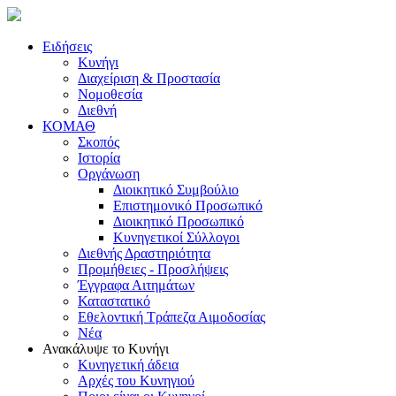
Ειδήσεις
Κυνήγι
Διαχείριση & Προστασία
Νομοθεσία
Διεθνή
ΚΟΜΑΘ
Σκοπός
Ιστορία
Οργάνωση
Διοικητικό Συμβούλιο
Επιστημονικό Προσωπικό
Διοικητικό Προσωπικό
Κυνηγετικοί Σύλλογοι
Διεθνής Δραστηριότητα
Προμήθειες - Προσλήψεις
Έγγραφα Αιτημάτων
Καταστατικό
Εθελοντική Τράπεζα Αιμοδοσίας
Νέα
Ανακάλυψε το Κυνήγι
Κυνηγετική άδεια
Αρχές του Κυνηγιού