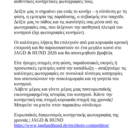
αυθεντικές κυνηγετικές φωτογραφίες τους.
Δείξτε μας τι σημαίνει για εσάς το κυνήγι – η σύνδεση με τη
φύση, η εμπειρία της παράδοσης, ο σεβασμός στο παιχνίδι.
Δείξτε μας το πάθος και τις ικανότητές σας μέσα από τις
φωτογραφίες σας, που δείχνουν την αισθητική πλευρά του
κυνηγιού (όχι φωτογραφίες κυνηγών).
Οι καλύτερες λήψεις θα επιλεγούν από μια κορυφαία κριτική
επιτροπή και θα παρουσιαστούν σε ένα μεγάλο κοινό στο
JAGD & HUND 2026 και θα απονεμηθούν βραβεία.
Είτε ήσυχες στιγμές στη φύση, παραδοσιακές σκηνές ή
προσωπικές εμπειρίες κατά την καταδίωξη – αναζητούμε τις
καλύτερες φωτογραφίες σε συνολικά τέσσερις κατηγορίες
που αποτυπώνουν την ποικιλομορφία και τη γοητεία του
κυνηγιού.
Λάβετε μέρος και γίνετε μέρος μιας πανευρωπαϊκής
εικονογραφημένης ιστορίας του κυνηγιού. Κάντε την
κυνηγετική σας στιγμή κορυφαία στιγμή της χρονιάς!
Μπορείτε να μπείτε στον παρακάτω σύνδεσμο
Ευρωπαϊκός διαγωνισμός κυνηγετικής φωτογραφίας της
χρονιάς | JAGD & HUND
https://www.jagdundhund.de/en/photo-competition/