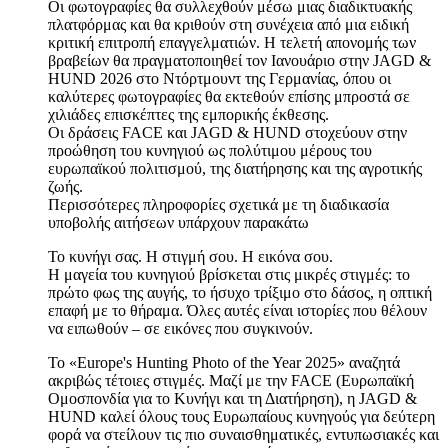
Οι φωτογραφίες θα συλλεχθούν μέσω μιας διαδικτυακής
πλατφόρμας και θα κριθούν στη συνέχεια από μια ειδική
κριτική επιτροπή επαγγελματιών. Η τελετή απονομής των
βραβείων θα πραγματοποιηθεί τον Ιανουάριο στην JAGD &
HUND 2026 στο Ντόρτμουντ της Γερμανίας, όπου οι
καλύτερες φωτογραφίες θα εκτεθούν επίσης μπροστά σε
χιλιάδες επισκέπτες της εμπορικής έκθεσης.
Οι δράσεις FACE και JAGD & HUND στοχεύουν στην
προώθηση του κυνηγιού ως πολύτιμου μέρους του
ευρωπαϊκού πολιτισμού, της διατήρησης και της αγροτικής
ζωής.
Περισσότερες πληροφορίες σχετικά με τη διαδικασία
υποβολής αιτήσεων υπάρχουν παρακάτω
Το κυνήγι σας. Η στιγμή σου. Η εικόνα σου.
Η μαγεία του κυνηγιού βρίσκεται στις μικρές στιγμές: το
πρώτο φως της αυγής, το ήσυχο τρίξιμο στο δάσος, η οπτική
επαφή με το θήραμα. Όλες αυτές είναι ιστορίες που θέλουν
να ειπωθούν – σε εικόνες που συγκινούν.
Το «Europe's Hunting Photo of the Year 2025» αναζητά
ακριβώς τέτοιες στιγμές. Μαζί με την FACE (Ευρωπαϊκή
Ομοσπονδία για το Κυνήγι και τη Διατήρηση), η JAGD &
HUND καλεί όλους τους Ευρωπαίους κυνηγούς για δεύτερη
φορά να στείλουν τις πιο συναισθηματικές, εντυπωσιακές και