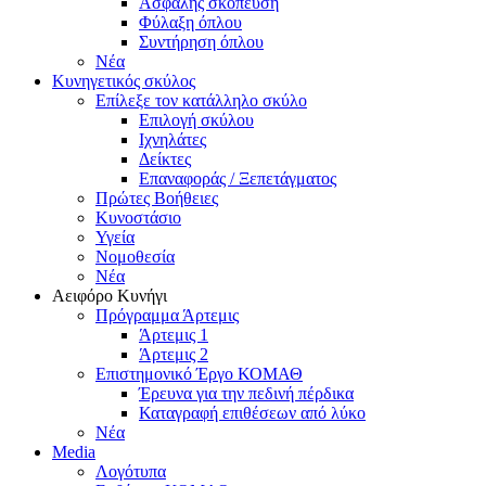
Ασφαλής σκόπευση
Φύλαξη όπλου
Συντήρηση όπλου
Νέα
Κυνηγετικός σκύλος
Επίλεξε τον κατάλληλο σκύλο
Επιλογή σκύλου
Ιχνηλάτες
Δείκτες
Επαναφοράς / Ξεπετάγματος
Πρώτες Βοήθειες
Κυνοστάσιο
Υγεία
Νομοθεσία
Νέα
Αειφόρο Κυνήγι
Πρόγραμμα Άρτεμις
Άρτεμις 1
Άρτεμις 2
Επιστημονικό Έργο ΚΟΜΑΘ
Έρευνα για την πεδινή πέρδικα
Καταγραφή επιθέσεων από λύκο
Νέα
Media
Λογότυπα