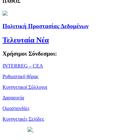
ΠΑΘΟΣ
Πολιτική Προστασίας Δεδομένων
Τελευταία Νέα
Χρήσιμοι Σύνδεσμοι:
ΙΝΤΕRREG – CEA
Ρυθμιστική θήρας
Κυνηγετικοί Σύλλογοι
Δασαρχεία
Ομοσπονδίες
Κυνηγετικές Σελίδες
Powered by
| Copyright 2026 © • Κυνηγετική Ομοσπονδία
Μακεδονίας Θράκης