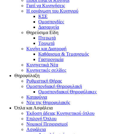
Ποιοι είναι οι Κυνηγοί
Γιατί να Κυνηγήσεις
Η οργάνωση του Κυνηγιού
ΚΣΕ
Ομοσπονδίες
Δασαρχεία
Θηρεύσιμα Είδη
Πτερωτά
Τριχωτά
Κυνήγι και Διατροφή
Καθάρισμα & Τεμαχισμός
Γαστρονομία
Κυνηγετικά Νέα
Κυνηγετικές σελίδες
Θηροφύλαξη
Ρυθμιστική Θήρας
Ομοσπονδιακή Θηροφυλακή
Oμοσπονδιακοί Θηροφύλακες
Καταφύγια
Νέα της Θηροφυλακής
Όπλα και Ασφάλεια
Έκδοση άδειας Κυνηγετικού όπλου
Επιλογή Όπλου
Νομικοί Περιορισμοί
Ασφάλεια